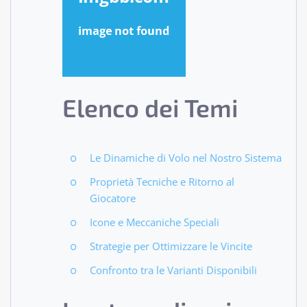
Elenco dei Temi
Le Dinamiche di Volo nel Nostro Sistema
Proprietà Tecniche e Ritorno al
Giocatore
Icone e Meccaniche Speciali
Strategie per Ottimizzare le Vincite
Confronto tra le Varianti Disponibili