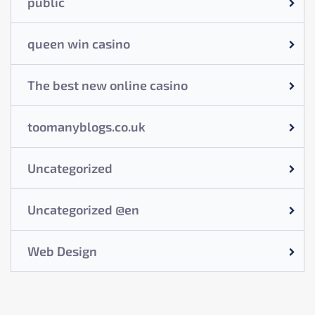
public
queen win casino
The best new online casino
toomanyblogs.co.uk
Uncategorized
Uncategorized @en
Web Design