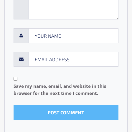
Save my name, email, and website in this
browser for the next time I comment.