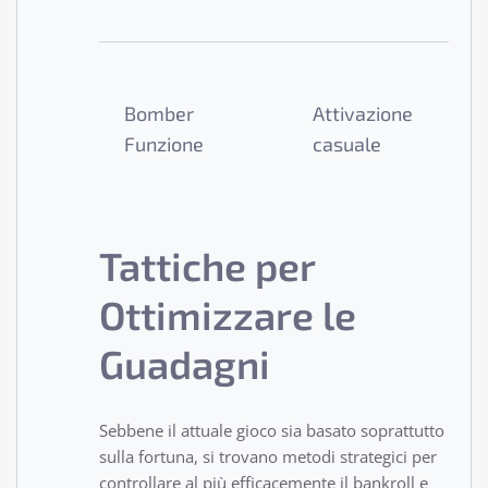
Bomber
Attivazione
Funzione
casuale
Tattiche per
Ottimizzare le
Guadagni
Sebbene il attuale gioco sia basato soprattutto
sulla fortuna, si trovano metodi strategici per
controllare al più efficacemente il bankroll e