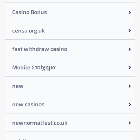
Casino Bonus
censa.org.uk
fast withdraw casino
Mobile Στοίχημα
new
new casinos
newnormalfest.co.uk