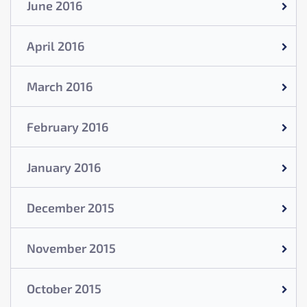
June 2016
April 2016
March 2016
February 2016
January 2016
December 2015
November 2015
October 2015