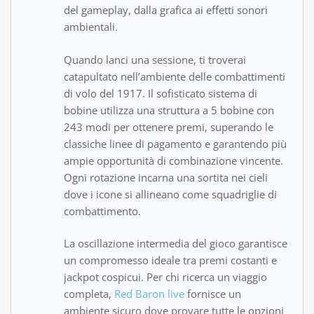
del gameplay, dalla grafica ai effetti sonori
ambientali.
Quando lanci una sessione, ti troverai
catapultato nell’ambiente delle combattimenti
di volo del 1917. Il sofisticato sistema di
bobine utilizza una struttura a 5 bobine con
243 modi per ottenere premi, superando le
classiche linee di pagamento e garantendo più
ampie opportunità di combinazione vincente.
Ogni rotazione incarna una sortita nei cieli
dove i icone si allineano come squadriglie di
combattimento.
La oscillazione intermedia del gioco garantisce
un compromesso ideale tra premi costanti e
jackpot cospicui. Per chi ricerca un viaggio
completa,
Red Baron live
fornisce un
ambiente sicuro dove provare tutte le opzioni