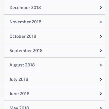
December 2018
November 2018
October 2018
September 2018
August 2018
July 2018
June 2018
May 2018