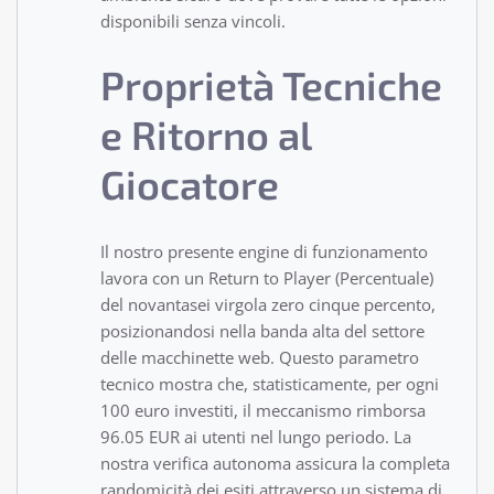
disponibili senza vincoli.
Proprietà Tecniche
e Ritorno al
Giocatore
Il nostro presente engine di funzionamento
lavora con un Return to Player (Percentuale)
del novantasei virgola zero cinque percento,
posizionandosi nella banda alta del settore
delle macchinette web. Questo parametro
tecnico mostra che, statisticamente, per ogni
100 euro investiti, il meccanismo rimborsa
96.05 EUR ai utenti nel lungo periodo. La
nostra verifica autonoma assicura la completa
randomicità dei esiti attraverso un sistema di