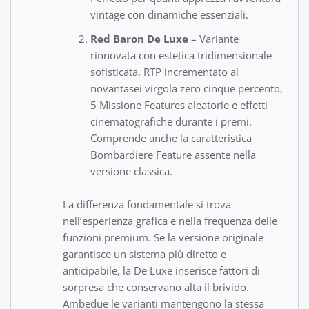
vintage con dinamiche essenziali.
Red Baron De Luxe
– Variante
rinnovata con estetica tridimensionale
sofisticata, RTP incrementato al
novantasei virgola zero cinque percento,
5 Missione Features aleatorie e effetti
cinematografiche durante i premi.
Comprende anche la caratteristica
Bombardiere Feature assente nella
versione classica.
La differenza fondamentale si trova
nell’esperienza grafica e nella frequenza delle
funzioni premium. Se la versione originale
garantisce un sistema più diretto e
anticipabile, la De Luxe inserisce fattori di
sorpresa che conservano alta il brivido.
Ambedue le varianti mantengono la stessa