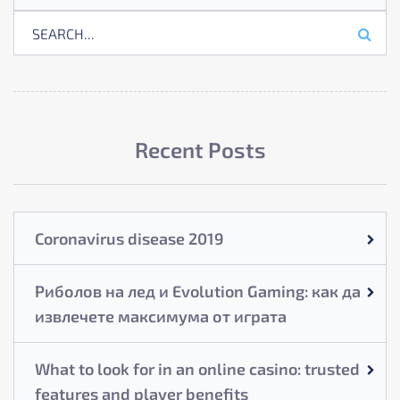
Recent Posts
Coronavirus disease 2019
Риболов на лед и Evolution Gaming: как да
извлечете максимума от играта
What to look for in an online casino: trusted
features and player benefits