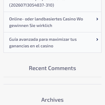
(20260713054837-310)
Online- oder landbasiertes Casino Wo
gewinnen Sie wirklich
Guía avanzada para maximizar tus
ganancias en el casino
Recent Comments
Archives