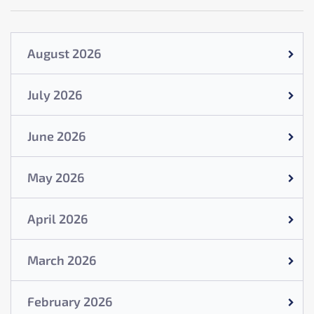
August 2026
July 2026
June 2026
May 2026
April 2026
March 2026
February 2026