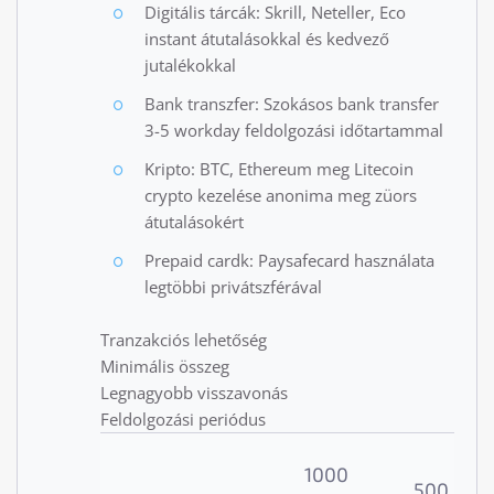
Digitális tárcák: Skrill, Neteller, Eco
instant átutalásokkal és kedvező
jutalékokkal
Bank transzfer: Szokásos bank transfer
3-5 workday feldolgozási időtartammal
Kripto: BTC, Ethereum meg Litecoin
crypto kezelése anonima meg züors
átutalásokért
Prepaid cardk: Paysafecard használata
legtöbbi privátszférával
Tranzakciós lehetőség
Minimális összeg
Legnagyobb visszavonás
Feldolgozási periódus
1000
500 K