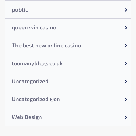
public
queen win casino
The best new online casino
toomanyblogs.co.uk
Uncategorized
Uncategorized @en
Web Design