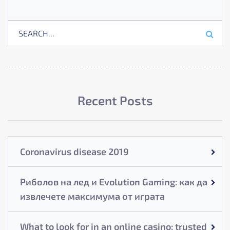
Recent Posts
Coronavirus disease 2019
Риболов на лед и Evolution Gaming: как да
извлечете максимума от играта
What to look for in an online casino: trusted