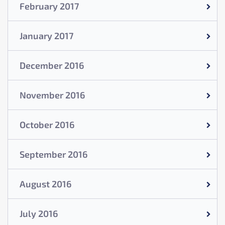
February 2017
January 2017
December 2016
November 2016
October 2016
September 2016
August 2016
July 2016