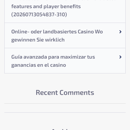
features and player benefits
(20260713054837-310)
Online- oder landbasiertes Casino Wo
gewinnen Sie wirklich
Guía avanzada para maximizar tus
ganancias en el casino
Recent Comments