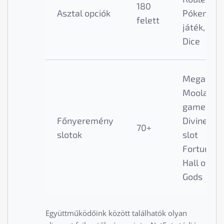
180
Asztal opciók
Póker
felett
játék,
Dice
Mega slot
Moolah
game,
Főnyeremény
Divine
70+
slotok
slot
Fortune,
Hall of
Gods
Együttműködőink között találhatók olyan