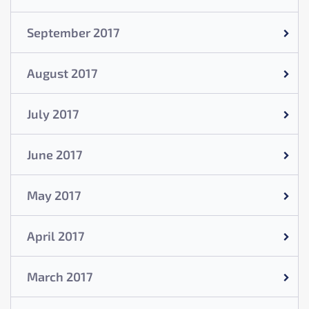
September 2017
August 2017
July 2017
June 2017
May 2017
April 2017
March 2017