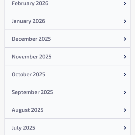
February 2026
January 2026
December 2025
November 2025
October 2025
September 2025
August 2025
July 2025