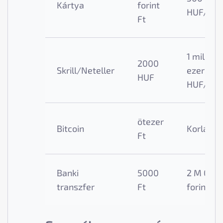
Kártya
forint
HUF/hét
Ft
1 millió 
2000
Skrill/Neteller
ezer
HUF
HUF/hét
ötezer
Bitcoin
Korlátla
Ft
Banki
5000
2 M 000
transzfer
Ft
forint/m