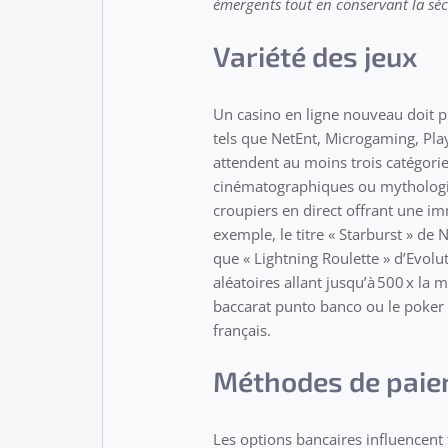
émergents tout en conservant la sé
Variété des jeux
Un casino en ligne nouveau doit p
tels que NetEnt, Microgaming, Pla
attendent au moins trois catégori
cinématographiques ou mythologiqu
croupiers en direct offrant une i
exemple, le titre « Starburst » de
que « Lightning Roulette » d’Evolu
aléatoires allant jusqu’à 500 x la
baccarat punto banco ou le poker
français.
Méthodes de paiem
Les options bancaires influencent 