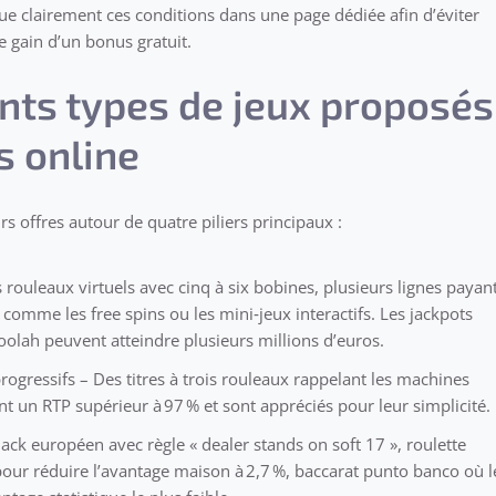
ique clairement ces conditions dans une page dédiée afin d’éviter
e gain d’un bonus gratuit.
rents types de jeux proposés
s online
s offres autour de quatre piliers principaux :
rouleaux virtuels avec cinq à six bobines, plusieurs lignes payan
 comme les free spins ou les mini‑jeux interactifs. Les jackpots
olah peuvent atteindre plusieurs millions d’euros.
progressifs – Des titres à trois rouleaux rappelant les machines
nt un RTP supérieur à 97 % et sont appréciés pour leur simplicité.
jack européen avec règle « dealer stands on soft 17 », roulette
our réduire l’avantage maison à 2,7 %, baccarat punto banco où l