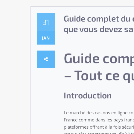
Guide complet du c
31
que vous devez sa
JAN
Guide comp
– Tout ce 
Introduction
Le marché des casinos en ligne co
France comme dans les pays franc
plateformes offrant à la fois sécu
renouveler constamment, d’où l’é