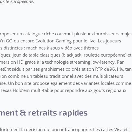
curité européenne.
roposer un catalogue riche couvrant plusieurs fournisseurs maje
y’n GO ou encore Evolution Gaming pour le live. Les joueurs
es distinctes : machines à sous vidéo avec thèmes
es, jeux de table classiques (blackjack, roulette européenne) et
mmersion HD grâce à la technologie streaming low‑latency. Par
 NetEnt séduit par ses graphismes colorés et son RTP de 96,1 %, tan
tion combine un tableau traditionnel avec des multiplicateurs
 mise. Un bon site propose également des variantes locales comme 
 Texas Hold’em multi‑table pour répondre aux goûts régionaux
ent & retraits rapides
fortement la décision du joueur francophone. Les cartes Visa et