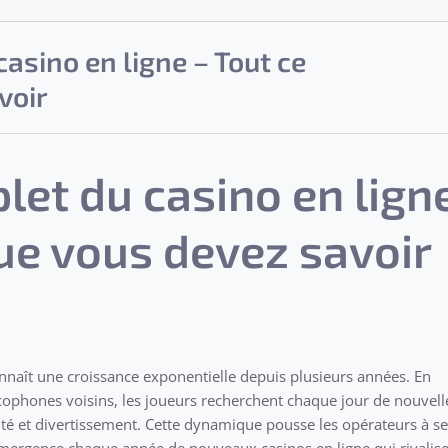
asino en ligne – Tout ce
voir
let du casino en lign
que vous devez savoir
nnaît une croissance exponentielle depuis plusieurs années. En
ophones voisins, les joueurs recherchent chaque jour de nouvell
rité et divertissement. Cette dynamique pousse les opérateurs à se
mergence chaque année de nouveaux casinos en ligne qui rivalis