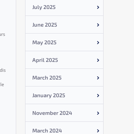
July 2025
June 2025
urs
May 2025
April 2025
dis
March 2025
le
January 2025
November 2024
March 2024