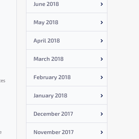
June 2018
May 2018
April 2018
March 2018
February 2018
tes
January 2018
December 2017
November 2017
e