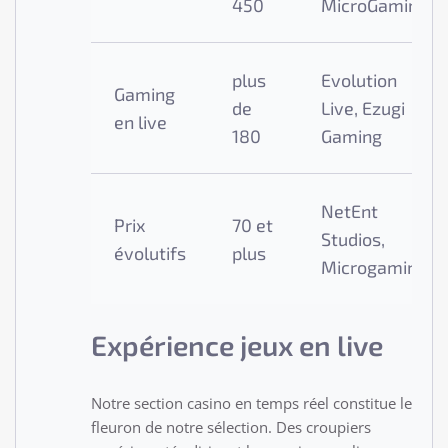
450
MicroGaming
plus
Evolution
Gaming
de
Live, Ezugi
en live
180
Gaming
NetEnt
Prix
70 et
Studios,
évolutifs
plus
Microgaming
Expérience jeux en live
Notre section casino en temps réel constitue le
fleuron de notre sélection. Des croupiers