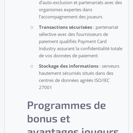
d’auto-exclusion et partenariats avec des
organismes expertes dans
l’accompagnement des joueurs
Transactions sécurisées
: partenariat
sélective avec des fournisseurs de
paiement qualifiés Payment Card
Industry assurant la confidentialité totale
de vos données de paiement
Stockage des informations
: serveurs
hautement sécurisés situés dans des
centres de données agréés ISO/IEC
27001
Programmes de
bonus et
avantages joueurs