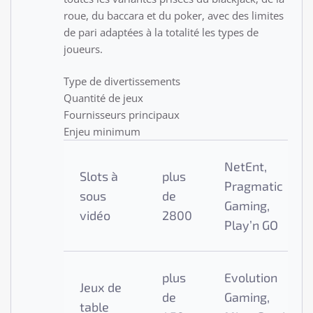
roue, du baccara et du poker, avec des limites
de pari adaptées à la totalité les types de
joueurs.
Type de divertissements
Quantité de jeux
Fournisseurs principaux
Enjeu minimum
NetEnt,
Slots à
plus
Pragmatic
sous
de
Gaming,
vidéo
2800
Play’n GO
plus
Evolution
Jeux de
de
Gaming,
table