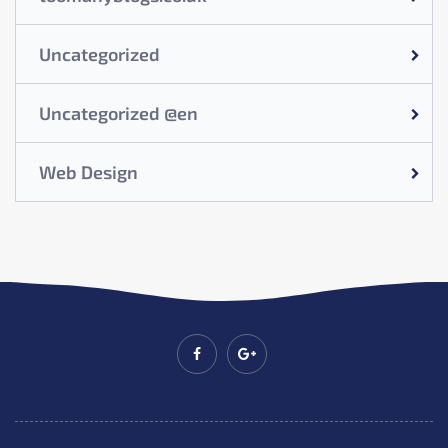
Uncategorized
Uncategorized @en
Web Design