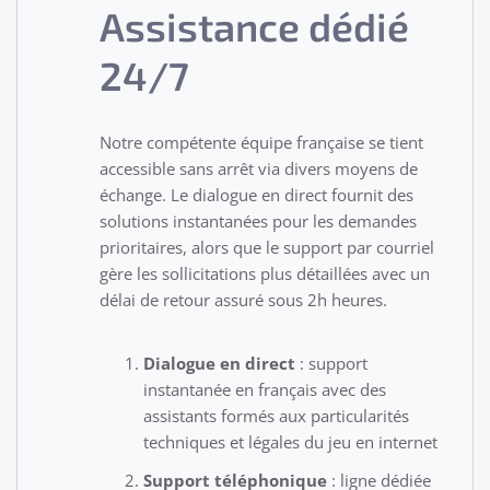
Assistance dédié
24/7
Notre compétente équipe française se tient
accessible sans arrêt via divers moyens de
échange. Le dialogue en direct fournit des
solutions instantanées pour les demandes
prioritaires, alors que le support par courriel
gère les sollicitations plus détaillées avec un
délai de retour assuré sous 2h heures.
Dialogue en direct
: support
instantanée en français avec des
assistants formés aux particularités
techniques et légales du jeu en internet
Support téléphonique
: ligne dédiée