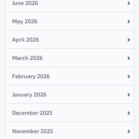
June 2026
May 2026
April 2026
March 2026
February 2026
January 2026
December 2025
November 2025