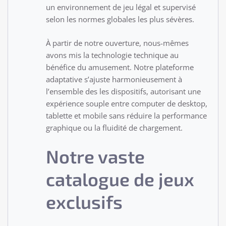
un environnement de jeu légal et supervisé
selon les normes globales les plus sévères.
À partir de notre ouverture, nous-mêmes
avons mis la technologie technique au
bénéfice du amusement. Notre plateforme
adaptative s’ajuste harmonieusement à
l’ensemble des les dispositifs, autorisant une
expérience souple entre computer de desktop,
tablette et mobile sans réduire la performance
graphique ou la fluidité de chargement.
Notre vaste
catalogue de jeux
exclusifs