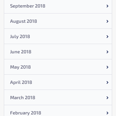
September 2018
August 2018
July 2018
June 2018
May 2018
April 2018
March 2018
February 2018