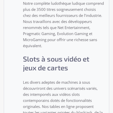
Notre complète ludothèque ludique comprend
plus de 3500 titres soigneusement choisis
chez des meilleurs fournisseurs de l’industrie.
Nous travaillons avec des développeurs
renommés tels que Net Entertainment,
Pragmatic Gaming, Evolution Gaming et
MicroGaming pour offrir une richesse sans
équivalent.
Slots à sous vidéo et
jeux de cartes
Les divers adeptes de machines à sous
découvriront des univers scénarisés variés,
des intemporels aux vidéos slots
contemporains dotés de fonctionnalités
originales. Nos tables en ligne proposent
toutes les variantes prisées du blackjack, de la