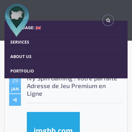
Ivy Spin Gaming : Votre parfaite Adresse de Jeu Premium en Ligne
Home
Blog
LANGUAGE:
SERVICES
ABOUT US
PORTFOLIO
Ivy Spin Gaming : Votre parfaite
29
Adresse de Jeu Premium en
JAN
Ligne