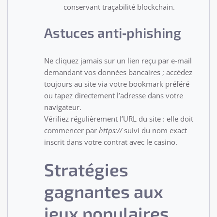
conservant traçabilité blockchain.
Astuces anti‑phishing
Ne cliquez jamais sur un lien reçu par e‑mail
demandant vos données bancaires ; accédez
toujours au site via votre bookmark préféré
ou tapez directement l’adresse dans votre
navigateur.
Vérifiez régulièrement l’URL du site : elle doit
commencer par
https://
suivi du nom exact
inscrit dans votre contrat avec le casino.
Stratégies
gagnantes aux
jeux populaires