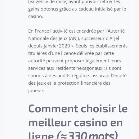
(exigence de mise) avant pouvoir retirer les
gains obtenus grâce au cadeau initialisé par le
casino.
En France l’activité est encadrée par l’Autorité
Nationale des Jeux (ANJ), successeur d’Arjel
depuis janvier 2020 ». Seuls les établissements
titulaires d’une licence délivrée par cette
autorité peuvent proposer légalement leurs
services aux résidents hexagonaux ; ils sont
soumis à des audits réguliers assurant l’équité
des jeux et la protection financière des
joueurs.
Comment choisir le
meilleur casino en
ligne
(≈ 330 mots)