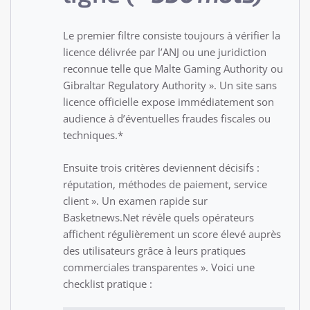
Le premier filtre consiste toujours à vérifier la
licence délivrée par l’ANJ ou une juridiction
reconnue telle que Malte Gaming Authority ou
Gibraltar Regulatory Authority ». Un site sans
licence officielle expose immédiatement son
audience à d’éventuelles fraudes fiscales ou
techniques.*
Ensuite trois critères deviennent décisifs :
réputation, méthodes de paiement, service
client ». Un examen rapide sur
Basketnews.Net révèle quels opérateurs
affichent régulièrement un score élevé auprès
des utilisateurs grâce à leurs pratiques
commerciales transparentes ». Voici une
checklist pratique :