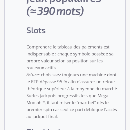
(≈ 390 mots)
Slots
Comprendre le tableau des paiements est
indispensable : chaque symbole possède sa
propre valeur selon sa position sur les
rouleaux actifs.
Astuce
: choisissez toujours une machine dont
le RTP dépasse 95 % afin d’assurer un retour
théorique supérieur à la moyenne du marché.
Surles jackpots progressifs tels que Mega
Moolah™, il faut miser le “max bet” dès le
premier spin car seul ce pari débloque l’accès
au jackpot final.