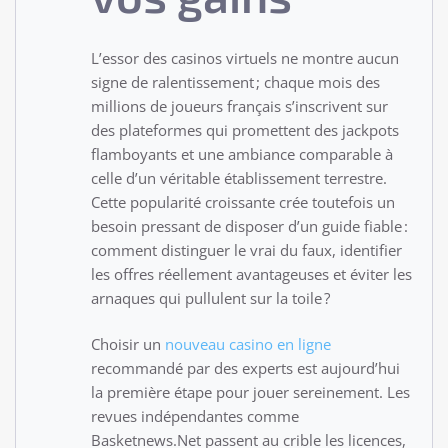
L’essor des casinos virtuels ne montre aucun
signe de ralentissement ; chaque mois des
millions de joueurs français s’inscrivent sur
des plateformes qui promettent des jackpots
flamboyants et une ambiance comparable à
celle d’un véritable établissement terrestre.
Cette popularité croissante crée toutefois un
besoin pressant de disposer d’un guide fiable :
comment distinguer le vrai du faux, identifier
les offres réellement avantageuses et éviter les
arnaques qui pullulent sur la toile ?
Choisir un
nouveau casino en ligne
recommandé par des experts est aujourd’hui
la première étape pour jouer sereinement. Les
revues indépendantes comme
Basketnews.Net passent au crible les licences,