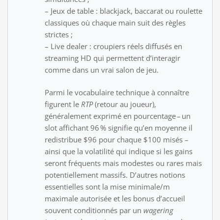
– Jeux de table : blackjack, baccarat ou roulette
classiques où chaque main suit des règles
strictes ;
– Live dealer : croupiers réels diffusés en
streaming HD qui permettent d’interagir
comme dans un vrai salon de jeu.
Parmi le vocabulaire technique à connaître
figurent le
RTP
(retour au joueur),
généralement exprimé en pourcentage – un
slot affichant 96 % signifie qu’en moyenne il
redistribue $96 pour chaque $100 misés –
ainsi que la volatilité qui indique si les gains
seront fréquents mais modestes ou rares mais
potentiellement massifs. D’autres notions
essentielles sont la mise minimale/m
maximale autorisée et les bonus d’accueil
souvent conditionnés par un
wagering