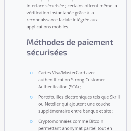
interface sécurisée ; certains offrent même la
vérification instantanée grâce à la
reconnaissance faciale intégrée aux
applications mobiles.
Méthodes de paiement
sécurisées
Cartes Visa/MasterCard avec
authentification Strong Customer
Authentication (SCA) ;
Portefeuilles électroniques tels que Skrill
ou Neteller qui ajoutent une couche
supplémentaire entre banque et site ;
Cryptomonnaies comme Bitcoin
permettant anonymat partiel tout en