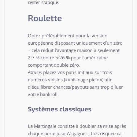
rester statique.
Roulette
Optez préférablement pour la version
européenne disposant uniquement d’un zéro
– cela réduit l’avantage maison à seulement
2·7 % contre 5·26 % pour l’américaine
comportant double zéro.
Astuce
: placez vos paris initiaux sur trois
numéros voisins (« voisinage plein ») afin
d’équilibrer chances/payouts sans trop diluer
votre bankroll.
Systèmes classiques
La Martingale consiste à doubler sa mise après
chaque perte jusqu’à gagner ; très risquée car