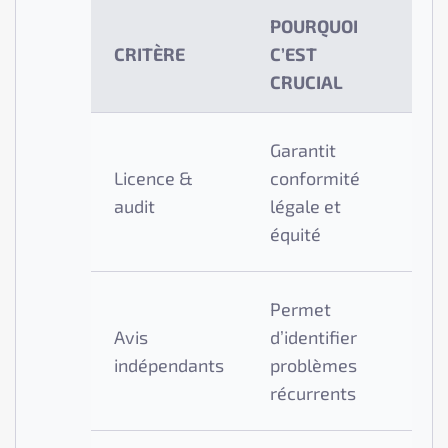
POURQUOI
CRITÈRE
C’EST
CRUCIAL
Garantit
Licence &
conformité
audit
légale et
équité
Permet
Avis
d’identifier
indépendants
problèmes
récurrents