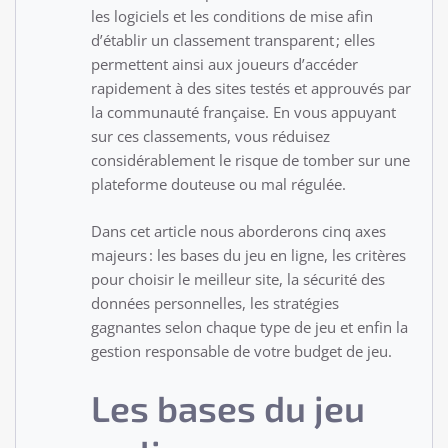
les logiciels et les conditions de mise afin
d’établir un classement transparent ; elles
permettent ainsi aux joueurs d’accéder
rapidement à des sites testés et approuvés par
la communauté française. En vous appuyant
sur ces classements, vous réduisez
considérablement le risque de tomber sur une
plateforme douteuse ou mal régulée.
Dans cet article nous aborderons cinq axes
majeurs : les bases du jeu en ligne, les critères
pour choisir le meilleur site, la sécurité des
données personnelles, les stratégies
gagnantes selon chaque type de jeu et enfin la
gestion responsable de votre budget de jeu.
Les bases du jeu