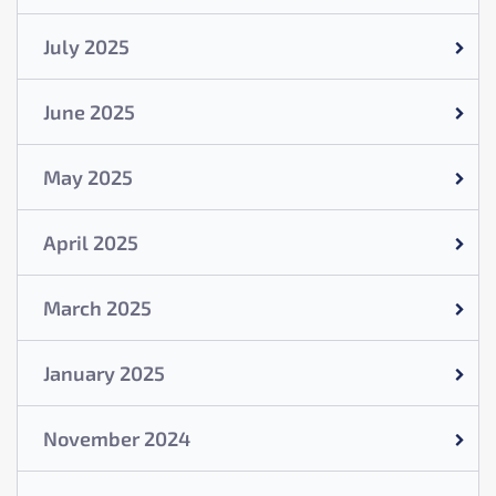
July 2025
June 2025
May 2025
April 2025
March 2025
January 2025
November 2024