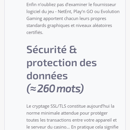
Enfin n’oubliez pas d’examiner le fournisseur
logiciel du jeu ‑ NetEnt, Play’n GO ou Evolution
Gaming apportent chacun leurs propres
standards graphiques et niveaux aléatoires
certifiés.
Sécurité &
protection des
données
(≈ 260 mots)
Le cryptage SSL/TLS constitue aujourd’hui la
norme minimale attendue pour protéger
toutes les transactions entre votre appareil et
le serveur du casino… En pratique cela signifie