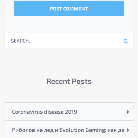
Recent Posts
Coronavirus disease 2019
Риболов на лед и Evolution Gaming: как да