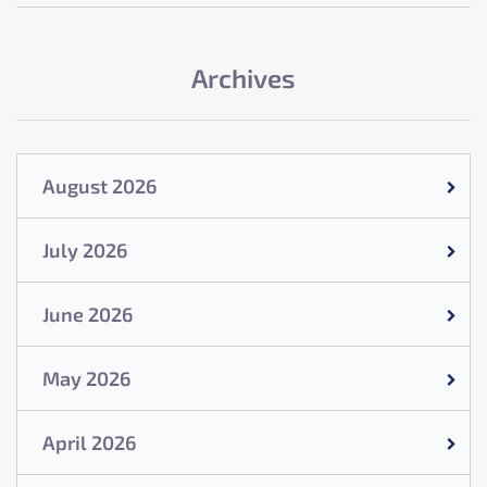
Archives
August 2026
July 2026
June 2026
May 2026
April 2026