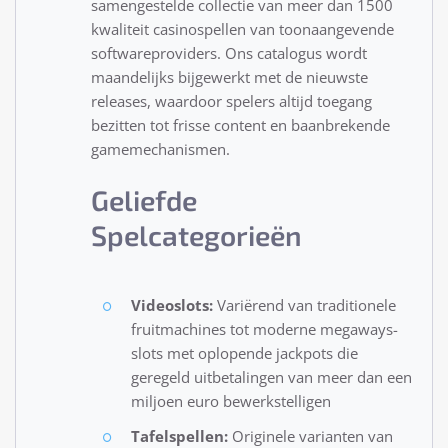
samengestelde collectie van meer dan 1500
kwaliteit casinospellen van toonaangevende
softwareproviders. Ons catalogus wordt
maandelijks bijgewerkt met de nieuwste
releases, waardoor spelers altijd toegang
bezitten tot frisse content en baanbrekende
gamemechanismen.
Geliefde
Spelcategorieën
Videoslots:
Variërend van traditionele
fruitmachines tot moderne megaways-
slots met oplopende jackpots die
geregeld uitbetalingen van meer dan een
miljoen euro bewerkstelligen
Tafelspellen:
Originele varianten van