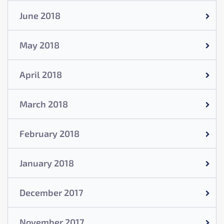
June 2018
May 2018
April 2018
March 2018
February 2018
January 2018
December 2017
November 2017