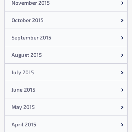
November 2015
October 2015
September 2015
August 2015
July 2015
June 2015
May 2015
April 2015