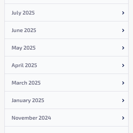
July 2025
June 2025
May 2025
April 2025
March 2025
January 2025
November 2024