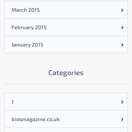
March 2015
February 2015
January 2015
Categories
1
biosmagazine.co.uk