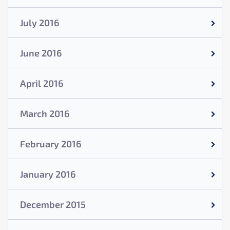
July 2016
June 2016
April 2016
March 2016
February 2016
January 2016
December 2015