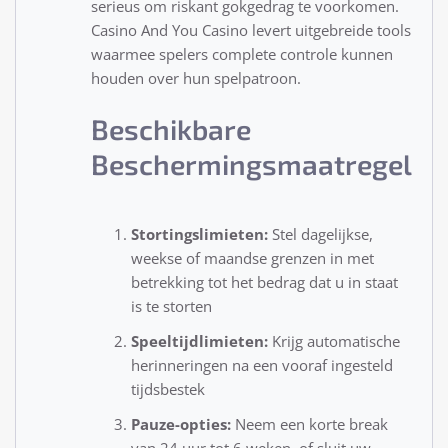
serieus om riskant gokgedrag te voorkomen.
Casino And You Casino levert uitgebreide tools
waarmee spelers complete controle kunnen
houden over hun spelpatroon.
Beschikbare
Beschermingsmaatregelen
Stortingslimieten:
Stel dagelijkse,
weekse of maandse grenzen in met
betrekking tot het bedrag dat u in staat
is te storten
Speeltijdlimieten:
Krijg automatische
herinneringen na een vooraf ingesteld
tijdsbestek
Pauze-opties:
Neem een korte break