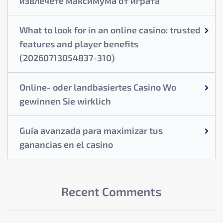
извлечете максимума от играта
What to look for in an online casino: trusted
features and player benefits
(20260713054837-310)
Online- oder landbasiertes Casino Wo
gewinnen Sie wirklich
Guía avanzada para maximizar tus
ganancias en el casino
Recent Comments