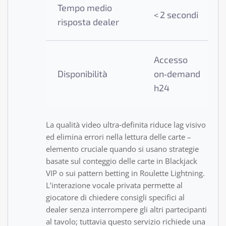
Tempo medio
< 2 secondi
risposta dealer
Accesso
Disponibilità
on‑demand
h24
La qualità video ultra‑definita riduce lag visivo
ed elimina errori nella lettura delle carte –
elemento cruciale quando si usano strategie
basate sul conteggio delle carte in Blackjack
VIP o sui pattern betting in Roulette Lightning.
L’interazione vocale privata permette al
giocatore di chiedere consigli specifici al
dealer senza interrompere gli altri partecipanti
al tavolo; tuttavia questo servizio richiede una