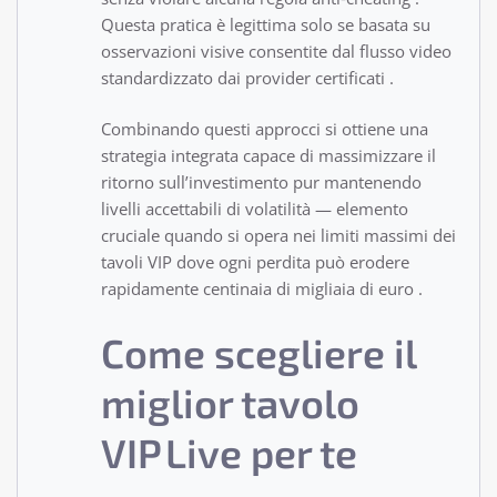
Questa pratica è legittima solo se basata su
osservazioni visive consentite dal flusso video
standardizzato dai provider certificati .
Combinando questi approcci si ottiene una
strategia integrata capace di massimizzare il
ritorno sull’investimento pur mantenendo
livelli accettabili di volatilità — elemento
cruciale quando si opera nei limiti massimi dei
tavoli VIP dove ogni perdita può erodere
rapidamente centinaia di migliaia di euro .
Come scegliere il
miglior tavolo
VIP Live per te