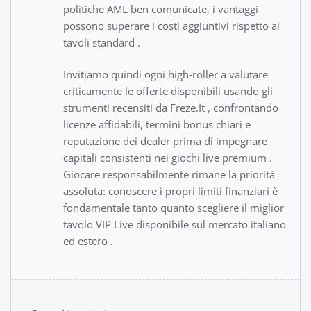
politiche AML ben comunicate, i vantaggi
possono superare i costi aggiuntivi rispetto ai
tavoli standard .
Invitiamo quindi ogni high‑roller a valutare
criticamente le offerte disponibili usando gli
strumenti recensiti da Freze.It , confrontando
licenze affidabili, termini bonus chiari e
reputazione dei dealer prima di impegnare
capitali consistenti nei giochi live premium .
Giocare responsabilmente rimane la priorità
assoluta: conoscere i propri limiti finanziari è
fondamentale tanto quanto scegliere il miglior
tavolo VIP Live disponibile sul mercato italiano
ed estero .