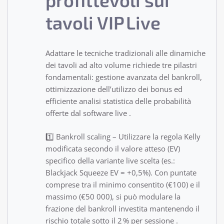
tavoli VIP Live
Adattare le tecniche tradizionali alle dinamiche
dei tavoli ad alto volume richiede tre pilastri
fondamentali: gestione avanzata del bankroll,
ottimizzazione dell’utilizzo dei bonus ed
efficiente analisi statistica delle probabilità
offerte dal software live .
1️⃣ Bankroll scaling – Utilizzare la regola Kelly
modificata secondo il valore atteso (EV)
specifico della variante live scelta (es.:
Blackjack Squeeze EV ≈ +0,5%). Con puntate
comprese tra il minimo consentito (€100) e il
massimo (€50 000), si può modulare la
frazione del bankroll investita mantenendo il
rischio totale sotto il 2 % per sessione .