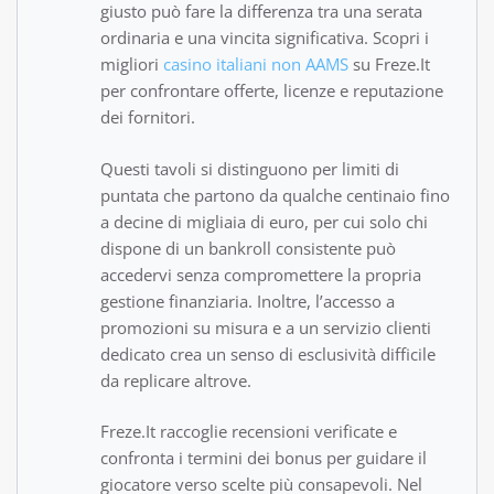
giusto può fare la differenza tra una serata
ordinaria e una vincita significativa. Scopri i
migliori
casino italiani non AAMS
su Freze.It
per confrontare offerte, licenze e reputazione
dei fornitori.
Questi tavoli si distinguono per limiti di
puntata che partono da qualche centinaio fino
a decine di migliaia di euro, per cui solo chi
dispone di un bankroll consistente può
accedervi senza compromettere la propria
gestione finanziaria. Inoltre, l’accesso a
promozioni su misura e a un servizio clienti
dedicato crea un senso di esclusività difficile
da replicare altrove.
Freze.It raccoglie recensioni verificate e
confronta i termini dei bonus per guidare il
giocatore verso scelte più consapevoli. Nel