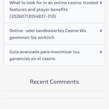
What to look for in an online casino: trusted
features and player benefits
(20260713054837-310)
Online- oder landbasiertes Casino Wo
gewinnen Sie wirklich
Guía avanzada para maximizar tus
ganancias en el casino
Recent Comments