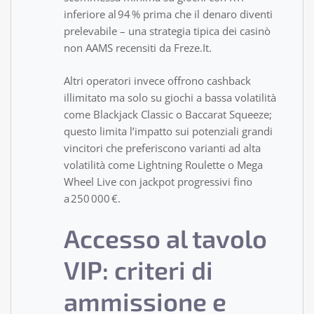
inferiore al 94 % prima che il denaro diventi
prelevabile – una strategia tipica dei casinò
non AAMS recensiti da Freze.It.
Altri operatori invece offrono cashback
illimitato ma solo su giochi a bassa volatilità
come Blackjack Classic o Baccarat Squeeze;
questo limita l’impatto sui potenziali grandi
vincitori che preferiscono varianti ad alta
volatilità come Lightning Roulette o Mega
Wheel Live con jackpot progressivi fino
a 250 000 €.
Accesso al tavolo
VIP: criteri di
ammissione e