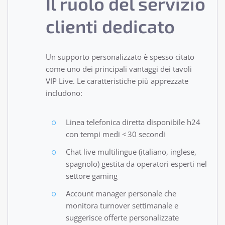
Il ruolo del servizio
clienti dedicato
Un supporto personalizzato è spesso citato
come uno dei principali vantaggi dei tavoli
VIP Live. Le caratteristiche più apprezzate
includono:
Linea telefonica diretta disponibile h24
con tempi medi < 30 secondi
Chat live multilingue (italiano, inglese,
spagnolo) gestita da operatori esperti nel
settore gaming
Account manager personale che
monitora turnover settimanale e
suggerisce offerte personalizzate