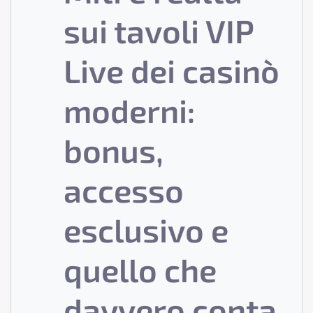
sui tavoli VIP
Live dei casinò
moderni:
bonus,
accesso
esclusivo e
quello che
davvero conta