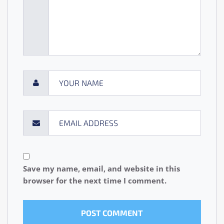
Save my name, email, and website in this
browser for the next time I comment.