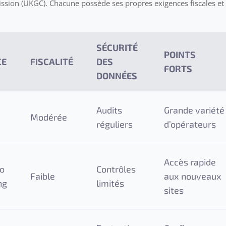
ion (UKGC). Chacune possède ses propres exigences fiscales et
SÉCURITÉ
POINTS
CE
FISCALITÉ
DES
FORTS
DONNÉES
Audits
Grande variété
Modérée
réguliers
d’opérateurs
Accès rapide
o
Contrôles
Faible
aux nouveaux
ng
limités
sites