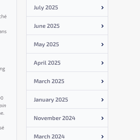
July 2025
rché
June 2025
sans
May 2025
April 2025
ing
March 2025
00
January 2025
pin
ne.
November 2024
sé
March 2024