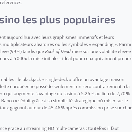
références.
sino les plus populaires
nt aujourd’hui avec leurs graphismes immersifs et leurs
ultiplicateurs aléatoires ou les symboles « expanding ». Parmi
evé (99 %) tandis que
Book of Dead
mise sur une volatilité élevée
ieurs à 5 000x la mise initiale – idéal pour ceux qui aiment prendr
rnables : le blackjack « single‑deck » offre un avantage maison
roulette européenne possède seulement un zéro contrairement à la
ro qui augmente l’avantage du casino à 5,26 % au lieu de 2,70 %
 Banco » séduit grâce à sa simplicité stratégique où miser sur le
taux gagnant autour de 45‑46 % après commission prise sur cha
ence grâce au streaming HD multi‑caméras ; toutefois il faut