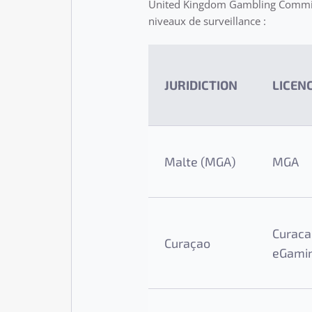
United Kingdom Gambling Commiss
niveaux de surveillance :
JURIDICTION
LICEN
Malte (MGA)
MGA
Curaca
Curaçao
eGami