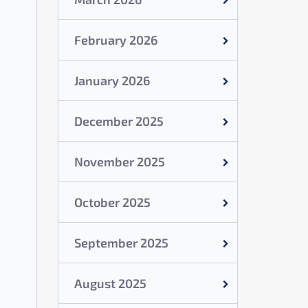
February 2026
January 2026
December 2025
November 2025
October 2025
September 2025
August 2025