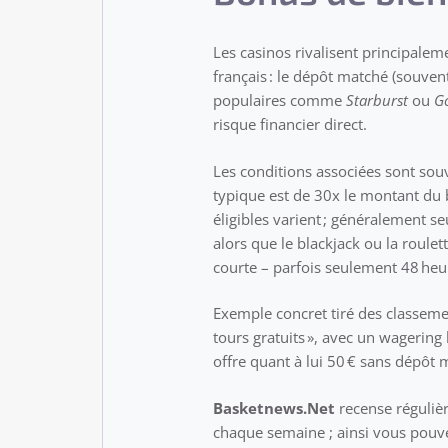
Les casinos rivalisent principalem
français : le dépôt matché (souven
populaires comme
Starburst
ou
G
risque financier direct.
Les conditions associées sont souv
typique est de 30x le montant du bo
éligibles varient ; généralement 
alors que le blackjack ou la roulet
courte – parfois seulement 48 heure
Exemple concret tiré des classeme
tours gratuits », avec un wagering 
offre quant à lui 50 € sans dépôt 
Basketnews.Net
recense régulièr
chaque semaine ; ainsi vous pouve