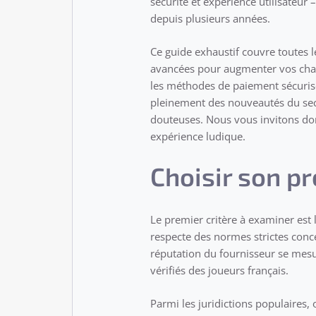
sécurité et expérience utilisateu
depuis plusieurs années.
Ce guide exhaustif couvre toutes le
avancées pour augmenter vos chanc
les méthodes de paiement sécuris
pleinement des nouveautés du sect
douteuses. Nous vous invitons donc
expérience ludique.
Choisir son pr
Le premier critère à examiner est l
respecte des normes strictes conce
réputation du fournisseur se mesur
vérifiés des joueurs français.
Parmi les juridictions populaires