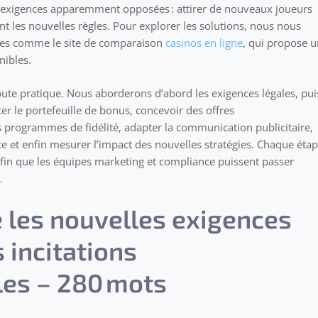
x exigences apparemment opposées : attirer de nouveaux joueurs
t les nouvelles règles. Pour explorer les solutions, nous nous
les comme le site de comparaison
casinos en ligne
, qui propose u
nibles.
 route pratique. Nous aborderons d’abord les exigences légales, pui
 le portefeuille de bonus, concevoir des offres
les programmes de fidélité, adapter la communication publicitaire,
ce et enfin mesurer l’impact des nouvelles stratégies. Chaque éta
afin que les équipes marketing et compliance puissent passer
.
 les nouvelles exigences
s incitations
es – 280 mots