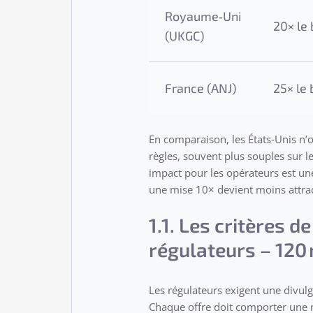
Royaume‑Uni
20× le
(UKGC)
France (ANJ)
25× le
En comparaison, les États‑Unis n’o
règles, souvent plus souples sur le
impact pour les opérateurs est un
une mise 10× devient moins attract
1.1. Les critères d
régulateurs – 120
Les régulateurs exigent une divulga
Chaque offre doit comporter une mi