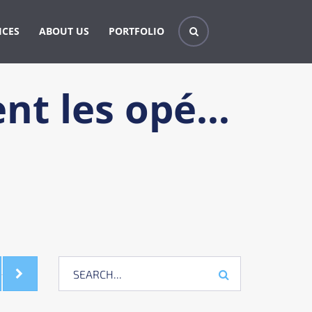
ICES
ABOUT US
PORTFOLIO
Stratégies de bonus : comment les opérateurs iGaming réinventent leurs offres face aux nouvelles réglementations européennes