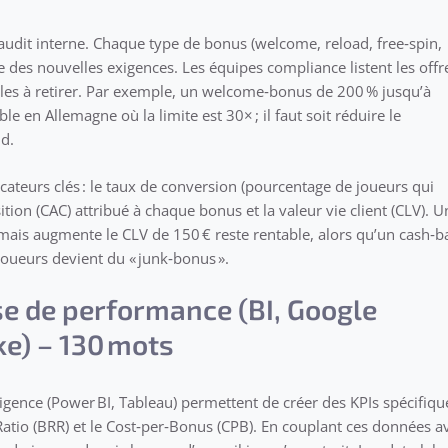
audit interne. Chaque type de bonus (welcome, reload, free‑spin,
le des nouvelles exigences. Les équipes compliance listent les offr
elles à retirer. Par exemple, un welcome‑bonus de 200 % jusqu’à
le en Allemagne où la limite est 30× ; il faut soit réduire le
nd.
icateurs clés : le taux de conversion (pourcentage de joueurs qui
sition (CAC) attribué à chaque bonus et la valeur vie client (CLV). U
ais augmente le CLV de 150 € reste rentable, alors qu’un cash‑b
joueurs devient du « junk‑bonus ».
yse de performance (BI, Google
ke) – 130 mots
igence (Power BI, Tableau) permettent de créer des KPIs spécifiqu
atio (BRR) et le Cost‑per‑Bonus (CPB). En couplant ces données a