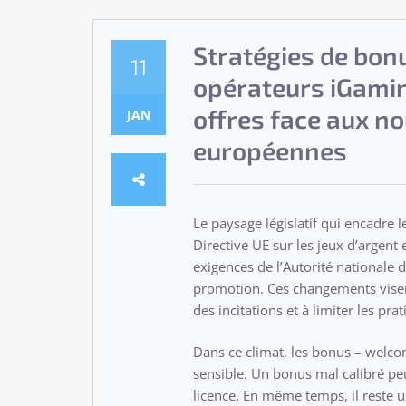
Stratégies de bon
11
opérateurs iGamin
offres face aux n
JAN
européennes
Le paysage législatif qui encadre 
Directive UE sur les jeux d’argent e
exigences de l’Autorité nationale 
promotion. Ces changements visent
des incitations et à limiter les pra
Dans ce climat, les bonus – welcom
sensible. Un bonus mal calibré pe
licence. En même temps, il reste un