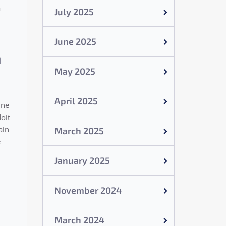
à
July 2025
June 2025
n
May 2025
April 2025
une
oit
ain
March 2025
e
January 2025
November 2024
March 2024