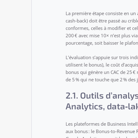
La première étape consiste en un 
cash‑back) doit être passé au crib
conformes, celles à modifier et c
200 € avec mise 10× n’est plus viab
pourcentage, soit baisser le plafo
L’évaluation s’appuie sur trois ind
utilisent le bonus), le coût d’acqui
bonus qui génère un CAC de 25 € m
de 5 % qui ne touche que 2 % des 
2.1. Outils d’anal
Analytics, data‑la
Les plateformes de Business Intell
aux bonus : le Bonus‑to‑Revenue R