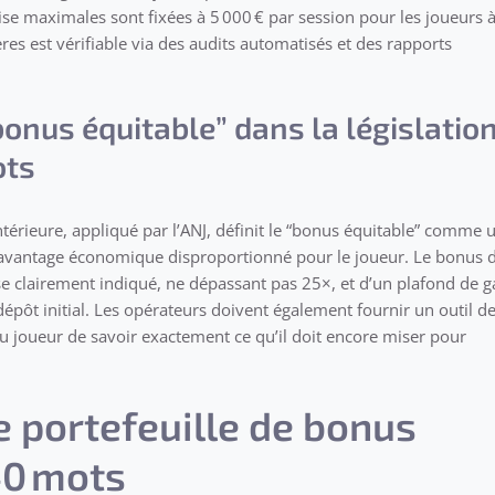
ise maximales sont fixées à 5 000 € par session pour les joueurs 
ères est vérifiable via des audits automatisés et des rapports
“bonus équitable” dans la législatio
ots
intérieure, appliqué par l’ANJ, définit le “bonus équitable” comme 
avantage économique disproportionné pour le joueur. Le bonus d
 clairement indiqué, ne dépassant pas 25×, et d’un plafond de g
épôt initial. Les opérateurs doivent également fournir un outil d
au joueur de savoir exactement ce qu’il doit encore miser pour
e portefeuille de bonus
40 mots