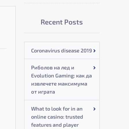
Recent Posts
Coronavirus disease 2019
Риболов на лед и
Evolution Gaming: как да
извлечете максимума
от играта
What to look for in an
online casino: trusted
features and player