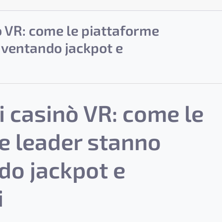
nò VR: come le piattaforme
nventando jackpot e
ei casinò VR: come le
e leader stanno
do jackpot e
i