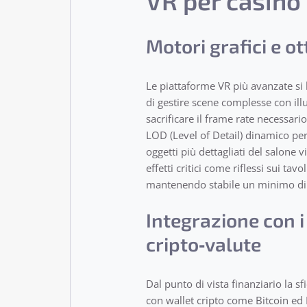
VR per casinò
Motori grafici e o
Le piattaforme VR più avanzate si
di gestire scene complesse con ill
sacrificare il frame rate necessari
LOD (Level of Detail) dinamico per
oggetti più dettagliati del salone v
effetti critici come riflessi sui ta
mantenendo stabile un minimo di 9
Integrazione con i
cripto‑valute
Dal punto di vista finanziario la s
con wallet cripto come Bitcoin ed