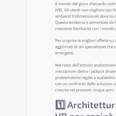
Il mondo del gioco d’azzardo onlin
(VR). Gli utenti non vogliono più 
ambienti tridimensionali dove la s
Questa tendenza è alimentata da ha
crescente familiarità con i mondi di
Per scoprire le migliori offerte su
aggiornati di siti specializzati che
emergenti.
Nel resto dell’articolo analizzerem
meccanismi dietro i jackpot dinamic
problematiche legate a scalabilità 
con un confronto delle soluzioni 
crescita nei prossimi cinque anni.
1️⃣ Architettu