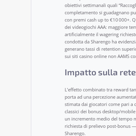
obiettivi settimanali quali “Raccogl
completamento si guadagnano punti 
con premi cash up to €10 000+. Qu
dei videogiochi AAA: maggiore te
artificialmente il wagering richies
condotta da Sharengo ha evidenzi
generano tassi di retention superio
sui siti casino online non AAMS co
Impatto sulla rete
L’effetto combinato tra reward tang
porta ad una percezione aumentat
stimata dai giocatori come pari a 
classici dei bonus desktop/mobile 
un incremento medio del tempo me
richiesta di prelievo post‑bonus —
Sharengo.