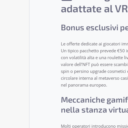
adattate al VR
Bonus esclusivi pe
Le offerte dedicate ai giocatori 
Un tipico pacchetto prevede €50 in 
con volatilità alta e una roulette l
valore dell’NFT può essere scambia
spin o persino upgrade cosmetici 
circolare interna al metaverso ca
nel panorama europeo.
Meccaniche gamifi
nella stanza virtu
Molti operatori introducono missio