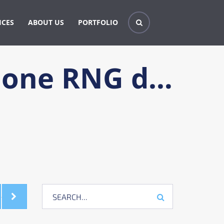
ICES
ABOUT US
PORTFOLIO
Guida esperta alla certificazione RNG dei casinò online: come verificare la trasparenza dei giochi