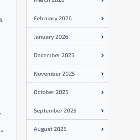
February 2026
i.
January 2026
December 2025
November 2025
October 2025
September 2025
,
August 2025
si.