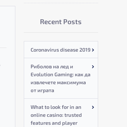
Recent Posts
Coronavirus disease 2019
e
Риболов на лед и
Evolution Gaming: как да
извлечете максимума
от играта
What to look for in an
online casino: trusted
features and player