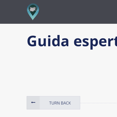
TURN BACK