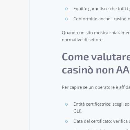
Equità: garantisce che tutti i
Conformità: anche i casinò 
Quando un sito mostra chiaramente 
normative di settore.
Come valutare 
casinò non A
Per capire se un operatore è affidab
Entità certificatrice: scegli 
GLI).
Data del certificato: verifica