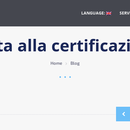
LANGUAGE:
SERV
Home
Blog