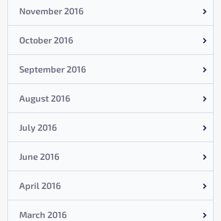
November 2016
October 2016
September 2016
August 2016
July 2016
June 2016
April 2016
March 2016