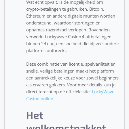
Wat echt opvalt, is de mogelijkheid om
crypto‑betalingen te gebruiken. Bitcoin,
Ethereum en andere digitale munten worden
ondersteund, waardoor stortingen en
opnames razendsnel verlopen. Bovendien
verwerkt Luckywave Casino 4 uitbetalingen
binnen 24 uur, een snelheid die bij veel andere
platforms ontbreekt.
Deze combinatie van licentie, spelvariëteit en
snelle, veilige betalingen maakt het platform
een aantrekkelijke keuze voor zowel beginners
als ervaren gokkers. Voor meer details kun je
direct terecht op de officiële site:
LuckyWave
Casino online
.
Het
welkomstpakket