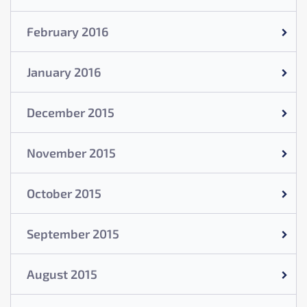
February 2016
January 2016
December 2015
November 2015
October 2015
September 2015
August 2015