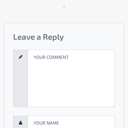
Leave a Reply