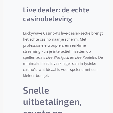
Live dealer: de echte
casinobeleving
Luckywave Casino 4’s live‑dealer‑sectie brengt
het echte casino naar je scherm. Met
professionele croupiers en real‑time
streaming kun je interactief inzetten op
spellen zoals
Live Blackjack
en
Live Roulette
. De
minimale inzet is vaak lager dan in fysieke
casino’s, wat ideaal is voor spelers met een
kleiner budget.
Snelle
uitbetalingen,
crypto en