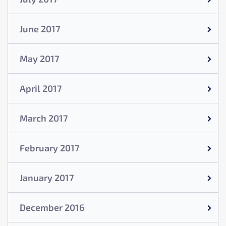
June 2017
May 2017
April 2017
March 2017
February 2017
January 2017
December 2016