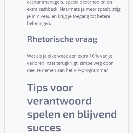
accountmanagers, speciale toernooien en
extra cashback. Naarmate je meer speelt, stijg
je in niveau en krijg je toegang tot betere
beloningen.
Rhetorische vraag
Wat als je elke week een extra 10 % van je
verloren inzet terugkrijgt, simpelweg door
deel te nemen aan het VIP‑programma?
Tips voor
verantwoord
spelen en blijvend
succes