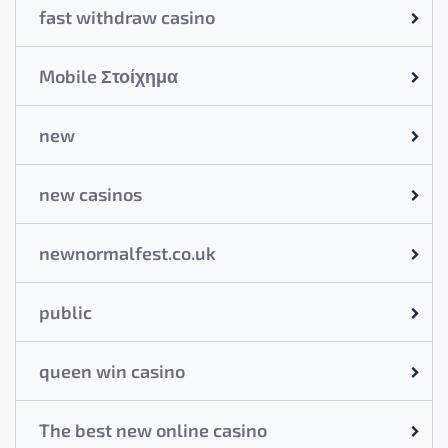
fast withdraw casino
Mobile Στοίχημα
new
new casinos
newnormalfest.co.uk
public
queen win casino
The best new online casino