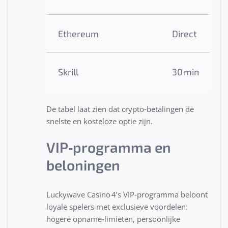
Ethereum
Direct
Skrill
30 min
De tabel laat zien dat crypto‑betalingen de
snelste en kosteloze optie zijn.
VIP‑programma en
beloningen
Luckywave Casino 4’s VIP‑programma beloont
loyale spelers met exclusieve voordelen:
hogere opname‑limieten, persoonlijke