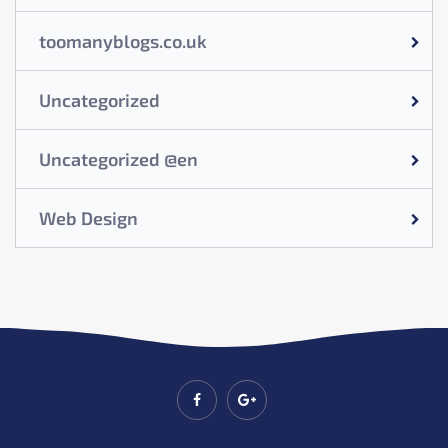
toomanyblogs.co.uk
Uncategorized
Uncategorized @en
Web Design