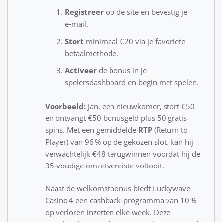
Registreer
op de site en bevestig je
e‑mail.
Stort
minimaal €20 via je favoriete
betaalmethode.
Activeer
de bonus in je
spelersdashboard en begin met spelen.
Voorbeeld:
Jan, een nieuwkomer, stort €50
en ontvangt €50 bonusgeld plus 50 gratis
spins. Met een gemiddelde
RTP
(Return to
Player) van 96 % op de gekozen slot, kan hij
verwachtelijk €48 terugwinnen voordat hij de
35‑voudige omzetvereiste voltooit.
Naast de welkomstbonus biedt Luckywave
Casino 4 een cashback‑programma van 10 %
op verloren inzetten elke week. Deze