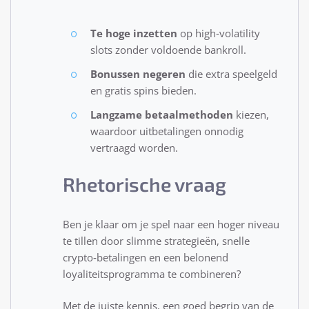
Te hoge inzetten
op high‑volatility
slots zonder voldoende bankroll.
Bonussen negeren
die extra speelgeld
en gratis spins bieden.
Langzame betaalmethoden
kiezen,
waardoor uitbetalingen onnodig
vertraagd worden.
Rhetorische vraag
Ben je klaar om je spel naar een hoger niveau
te tillen door slimme strategieën, snelle
crypto‑betalingen en een belonend
loyaliteitsprogramma te combineren?
Met de juiste kennis, een goed begrip van de