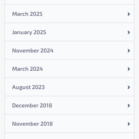
March 2025
January 2025
November 2024
March 2024
August 2023
December 2018
November 2018