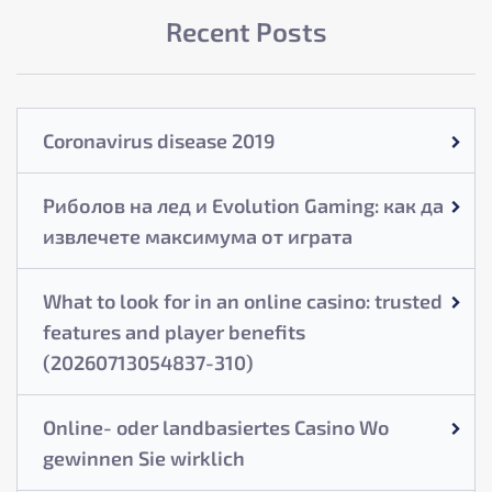
Recent Posts
Coronavirus disease 2019
Риболов на лед и Evolution Gaming: как да
извлечете максимума от играта
What to look for in an online casino: trusted
features and player benefits
(20260713054837-310)
Online- oder landbasiertes Casino Wo
gewinnen Sie wirklich