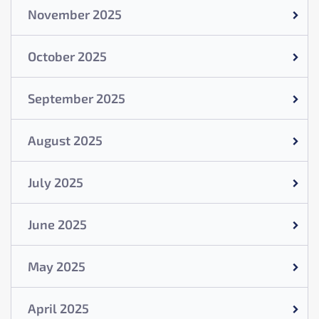
November 2025
October 2025
September 2025
August 2025
July 2025
June 2025
May 2025
April 2025