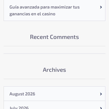
Guía avanzada para maximizar tus
ganancias en el casino
Recent Comments
Archives
August 2026
July 2026