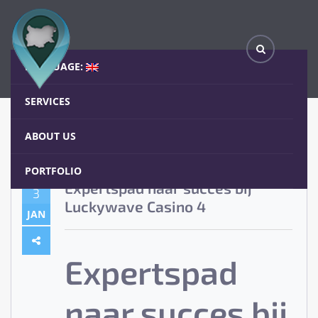
Expertspad naar succes bij Luckywave Casino 4
Home
Blog
LANGUAGE:
SERVICES
ABOUT US
PORTFOLIO
Expertspad naar succes bij
3
Luckywave Casino 4
JAN
Expertspad
naar succes bij