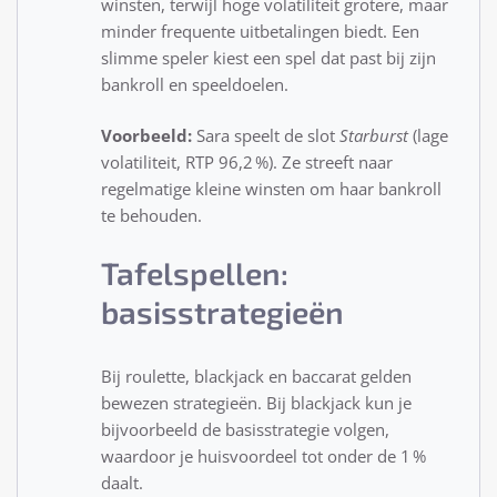
winsten, terwijl hoge volatiliteit grotere, maar
minder frequente uitbetalingen biedt. Een
slimme speler kiest een spel dat past bij zijn
bankroll en speeldoelen.
Voorbeeld:
Sara speelt de slot
Starburst
(lage
volatiliteit, RTP 96,2 %). Ze streeft naar
regelmatige kleine winsten om haar bankroll
te behouden.
Tafelspellen:
basisstrategieën
Bij roulette, blackjack en baccarat gelden
bewezen strategieën. Bij blackjack kun je
bijvoorbeeld de basisstrategie volgen,
waardoor je huisvoordeel tot onder de 1 %
daalt.