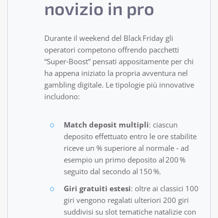
novizio in pro
Durante il weekend del Black Friday gli
operatori competono offrendo pacchetti
“Super‑Boost” pensati appositamente per chi
ha appena iniziato la propria avventura nel
gambling digitale. Le tipologie più innovative
includono:
Match deposit multipli
: ciascun
deposito effettuato entro le ore stabilite
riceve un % superiore al normale ‑ ad
esempio un primo deposito al 200 %
seguito dal secondo al 150 %.
Giri gratuiti estesi
: oltre ai classici 100
giri vengono regalati ulteriori 200 giri
suddivisi su slot tematiche natalizie con