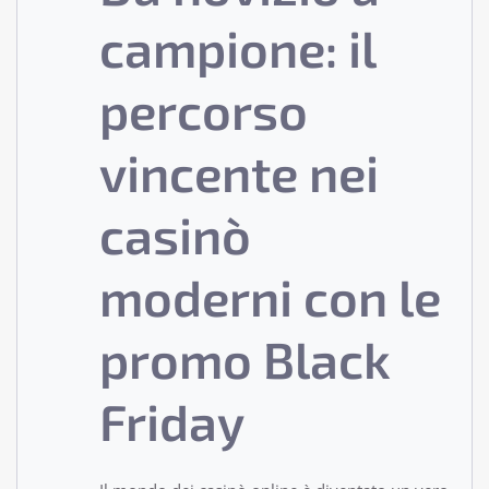
campione: il
percorso
vincente nei
casinò
moderni con le
promo Black
Friday