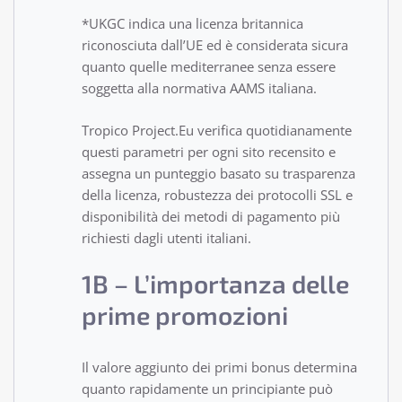
*UKGC indica una licenza britannica
riconosciuta dall’UE ed è considerata sicura
quanto quelle mediterranee senza essere
soggetta alla normativa AAMS italiana.
Tropico Project.Eu verifica quotidianamente
questi parametri per ogni sito recensito e
assegna un punteggio basato su trasparenza
della licenza, robustezza dei protocolli SSL e
disponibilità dei metodi di pagamento più
richiesti dagli utenti italiani.
1B – L’importanza delle
prime promozioni
Il valore aggiunto dei primi bonus determina
quanto rapidamente un principiante può