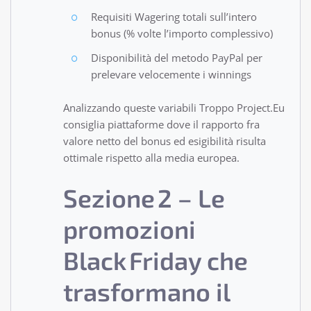
Requisiti Wagering totali sull’intero
bonus (% volte l’importo complessivo)
Disponibilità del metodo PayPal per
prelevare velocemente i winnings
Analizzando queste variabili Troppo Project.Eu
consiglia piattaforme dove il rapporto fra
valore netto del bonus ed esigibilità risulta
ottimale rispetto alla media europea.
Sezione 2 – Le
promozioni
Black Friday che
trasformano il