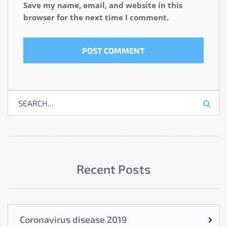
Save my name, email, and website in this
browser for the next time I comment.
Recent Posts
Coronavirus disease 2019