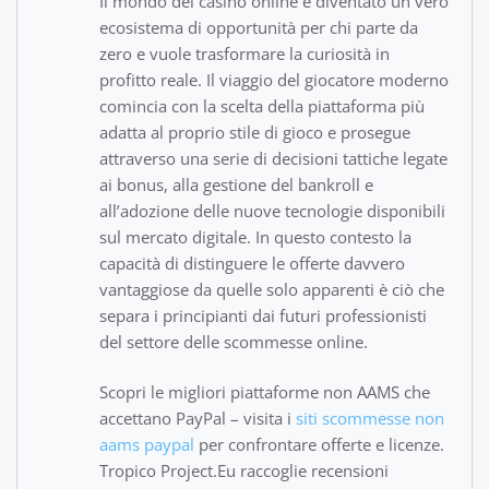
Il mondo dei casinò online è diventato un vero
ecosistema di opportunità per chi parte da
zero e vuole trasformare la curiosità in
profitto reale. Il viaggio del giocatore moderno
comincia con la scelta della piattaforma più
adatta al proprio stile di gioco e prosegue
attraverso una serie di decisioni tattiche legate
ai bonus, alla gestione del bankroll e
all’adozione delle nuove tecnologie disponibili
sul mercato digitale. In questo contesto la
capacità di distinguere le offerte davvero
vantaggiose da quelle solo apparenti è ciò che
separa i principianti dai futuri professionisti
del settore delle scommesse online.
Scopri le migliori piattaforme non AAMS che
accettano PayPal – visita i
siti scommesse non
aams paypal
per confrontare offerte e licenze.
Tropico Project.Eu raccoglie recensioni