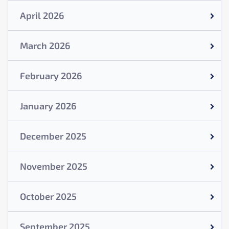
April 2026
March 2026
February 2026
January 2026
December 2025
November 2025
October 2025
September 2025