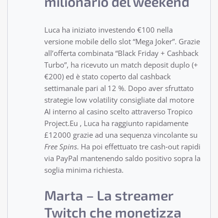
milionario del weekend
Luca ha iniziato investendo €100 nella
versione mobile dello slot “Mega Joker”. Grazie
all’offerta combinata “Black Friday + Cashback
Turbo”, ha ricevuto un match deposit duplo (+
€200) ed è stato coperto dal cashback
settimanale pari al 12 %. Dopo aver sfruttato
strategie low volatility consigliate dal motore
AI interno al casino scelto attraverso Tropico
Project.Eu , Luca ha raggiunto rapidamente
£12 000 grazie ad una sequenza vincolante su
Free Spins
. Ha poi effettuato tre cash‑out rapidi
via PayPal mantenendo saldo positivo sopra la
soglia minima richiesta.
Marta – La streamer
Twitch che monetizza