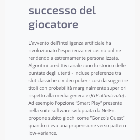
successo del
giocatore
L’avvento dell’intelligenza artificiale ha
rivoluzionato l’esperienza nei casinò online
rendendola estremamente personalizzata.
Algoritmi predittivi analizzano lo storico delle
puntate degli utenti ‑ incluse preferenze tra
slot classiche o video poker ‑ così da suggerire
titoli con probabilità marginalmente superiori
rispetto alla media generale (
RTP ottimizzato
) .
Ad esempio l’opzione “Smart Play” presente
nella suite software sviluppata da NetEnt
propone subito giochi come “Gonzo’s Quest”
quando rileva una propensione verso pattern
low‐variance.