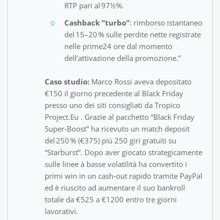
RTP pari al 97½%.
Cashback “turbo”
: rimborso istantaneo
del 15–20 % sulle perdite nette registrate
nelle prime​24 ore dal momento
dell’attivazione della promozione.”
Caso studio:
Marco Rossi aveva depositato
€150 il giorno precedente al Black Friday
presso uno dei siti consigliati da Tropico
Project.Eu . Grazie al pacchetto “Black Friday
Super‑Boost” ha ricevuto un match deposit
del 250 % (€375) più 250 giri gratuiti su
“Starburst”. Dopo aver giocato strategicamente
sulle linee à basse volatilità ha convertito i
primi win in un cash‑out rapido tramite PayPal
ed è riuscito ad aumentare il suo bankroll
totale da €525 a €1200 entro tre giorni
lavorativi.