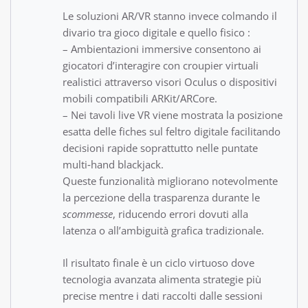
Le soluzioni AR/VR stanno invece colmando il
divario tra gioco digitale e quello fisico :
– Ambientazioni immersive consentono ai
giocatori d’interagire con croupier virtuali
realistici attraverso visori Oculus o dispositivi
mobili compatibili ARKit/ARCore.
– Nei tavoli live VR viene mostrata la posizione
esatta delle fiches sul feltro digitale facilitando
decisioni rapide soprattutto nelle puntate
multi‑hand blackjack.
Queste funzionalità migliorano notevolmente
la percezione della trasparenza durante le
scommesse
, riducendo errori dovuti alla
latenza o all’ambiguità grafica tradizionale.
Il risultato finale è un ciclo virtuoso dove
tecnologia avanzata alimenta strategie più
precise mentre i dati raccolti dalle sessioni