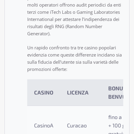
molti operatori offrono audit periodici da enti
terzi come iTech Labs o Gaming Laboratories
International per attestare l’indipendenza dei
risultati degli RNG (Random Number
Generator).
Un rapido confronto tra tre casino popolari
evidenzia come queste differenze incidano sia
sulla fiducia dell’utente sia sulla varietà delle
promozioni offerte:
BONUS
CASINO
LICENZA
BENVENU
fino a €50
CasinoA
Curacao
+ 100 giri
gratuiti