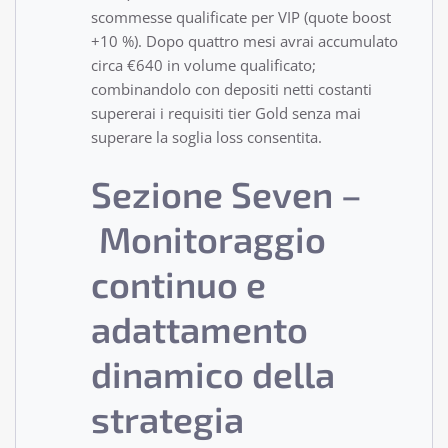
scommesse qualificate per VIP (quote boost
+10 %). Dopo quattro mesi avrai accumulato
circa €640 in volume qualificato;
combinandolo con depositi netti costanti
supererai i requisiti tier Gold senza mai
superare la soglia loss consentita.
Sezione Seven –
Monitoraggio
continuo e
adattamento
dinamico della
strategia