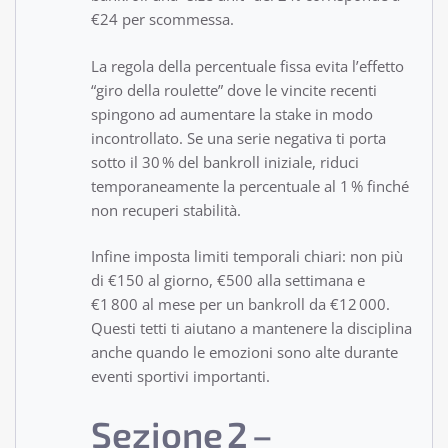
€24 per scommessa.
La regola della percentuale fissa evita l’effetto
“giro della roulette” dove le vincite recenti
spingono ad aumentare la stake in modo
incontrollato. Se una serie negativa ti porta
sotto il 30 % del bankroll iniziale, riduci
temporaneamente la percentuale al 1 % finché
non recuperi stabilità.
Infine imposta limiti temporali chiari: non più
di €150 al giorno, €500 alla settimana e
€1 800 al mese per un bankroll da €12 000.
Questi tetti ti aiutano a mantenere la disciplina
anche quando le emozioni sono alte durante
eventi sportivi importanti.
Sezione 2 –