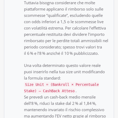
Tuttavia bisogna considerare che molte
piattaforme applicano il rimborso solo sulle
scommesse “qualificate”, escludendo quelle
con odds inferiori a 1,5 o le scommesse live
con volatilità estrema. Per calcolare l’effettiva
percentuale restituita devi dividere l’importo
rimborsato per le perdite totali ammissibili nel
periodo considerato; spesso trovi valori tra
il 6 % e l’8 % anziché il 10 % pubblicizzato.
Una volta determinato questo valore reale
puoi inserirlo nella tua size unit modificando
la formula standard:
Size Unit = (Bankroll × Percentuale
.
Stake) – CashBack Atteso
Se prevedi un cash‑back medio mensile
dell’8 %, riduci la stake dal 2 % al 1,84 %,
mantenendo invariato il rischio complessivo
ma aumentando l’EV netto grazie al rimborso