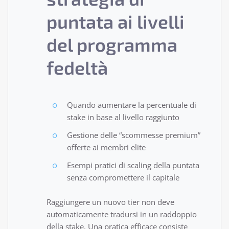
puntata ai livelli
del programma
fedeltà
Quando aumentare la percentuale di
stake in base al livello raggiunto
Gestione delle “scommesse premium”
offerte ai membri elite
Esempi pratici di scaling della puntata
senza compromettere il capitale
Raggiungere un nuovo tier non deve
automaticamente tradursi in un raddoppio
della stake. Una pratica efficace consiste