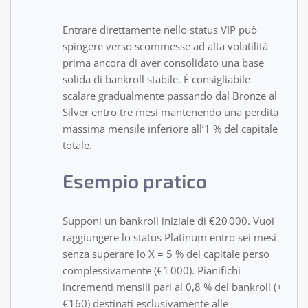
Entrare direttamente nello status VIP può
spingere verso scommesse ad alta volatilità
prima ancora di aver consolidato una base
solida di bankroll stabile. È consigliabile
scalare gradualmente passando dal Bronze al
Silver entro tre mesi mantenendo una perdita
massima mensile inferiore all’1 % del capitale
totale.
Esempio pratico
Supponi un bankroll iniziale di €20 000. Vuoi
raggiungere lo status Platinum entro sei mesi
senza superare lo X = 5 % del capitale perso
complessivamente (€1 000). Pianifichi
incrementi mensili pari al 0,8 % del bankroll (+
€160) destinati esclusivamente alle