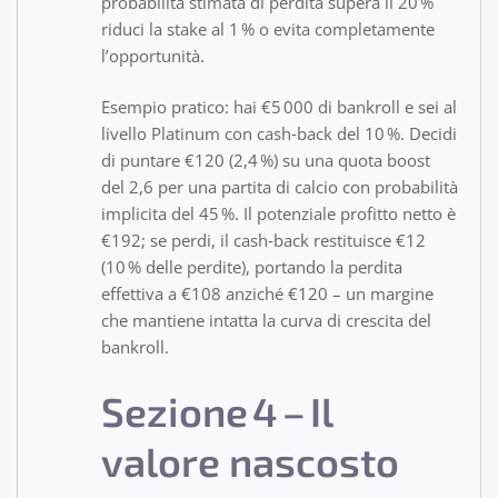
probabilità stimata di perdita supera il 20 %
riduci la stake al 1 % o evita completamente
l’opportunità.
Esempio pratico: hai €5 000 di bankroll e sei al
livello Platinum con cash‑back del 10 %. Decidi
di puntare €120 (2,4 %) su una quota boost
del 2,6 per una partita di calcio con probabilità
implicita del 45 %. Il potenziale profitto netto è
€192; se perdi, il cash‑back restituisce €12
(10 % delle perdite), portando la perdita
effettiva a €108 anziché €120 – un margine
che mantiene intatta la curva di crescita del
bankroll.
Sezione 4 – Il
valore nascosto