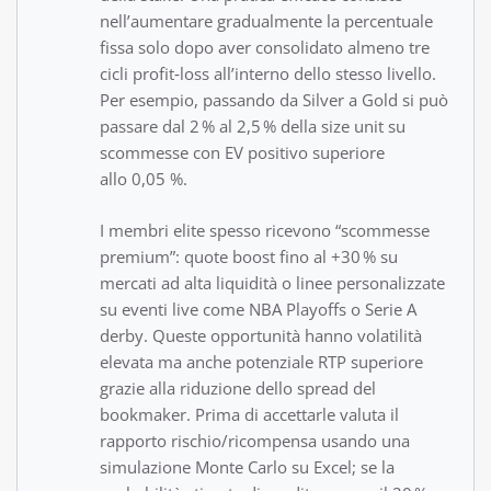
nell’aumentare gradualmente la percentuale
fissa solo dopo aver consolidato almeno tre
cicli profit‑loss all’interno dello stesso livello.
Per esempio, passando da Silver a Gold si può
passare dal 2 % al 2,5 % della size unit su
scommesse con EV positivo superiore
allo 0,05 %.
I membri elite spesso ricevono “scommesse
premium”: quote boost fino al +30 % su
mercati ad alta liquidità o linee personalizzate
su eventi live come NBA Playoffs o Serie A
derby. Queste opportunità hanno volatilità
elevata ma anche potenziale RTP superiore
grazie alla riduzione dello spread del
bookmaker. Prima di accettarle valuta il
rapporto rischio/ricompensa usando una
simulazione Monte Carlo su Excel; se la