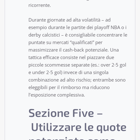
ricorrente.
Durante giornate ad alta volatilità – ad
esempio durante le partite dei playoff NBA o i
derby calcistici – è consigliabile concentrare le
puntate su mercati “qualificati” per
massimizzare il cash‑back potenziale. Una
tattica efficace consiste nel piazzare due
piccole scommesse separate (es.: over 2·5 gol
e under 2·5 gol) invece di una singola
combinazione ad alto rischio; entrambe sono
eleggibili per il rimborso ma riducono
l’esposizione complessiva.
Sezione Five –
Utilizzare le quote