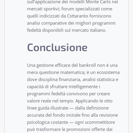
sull’applicazione dei modelli Monte Carlo nei
mercati sportivi; forum specializzati come
quelli indicizzati da Csttaranto forniscono
analisi comparative dei migliori programmi
fedeltà disponibili sul mercato italiano.
Conclusione
Una gestione efficace del bankroll non è una
mera questione matematica; è un ecosistema
dove disciplina finanziaria, analisi statistica e
capacità di sfruttare intelligemente i
programmi fedeltà convivono per creare
valore reale nel tempo. Applicando le otto
linee guida illustrate — dalla definizione
accurata del fondo iniziale fino alla revisione
psicologica costante — ogni scommettitore
può trasformare le promozioni offerte dai