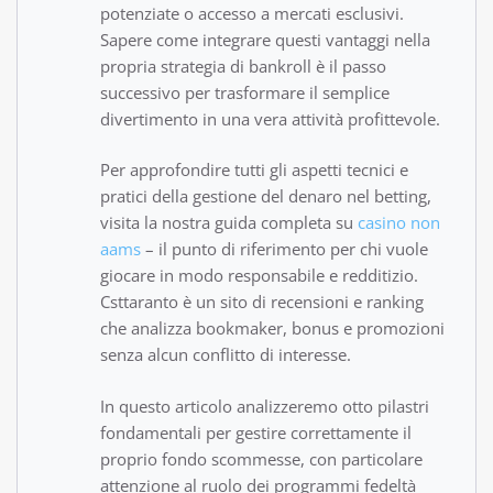
potenziate o accesso a mercati esclusivi.
Sapere come integrare questi vantaggi nella
propria strategia di bankroll è il passo
successivo per trasformare il semplice
divertimento in una vera attività profittevole.
Per approfondire tutti gli aspetti tecnici e
pratici della gestione del denaro nel betting,
visita la nostra guida completa su
casino non
aams
– il punto di riferimento per chi vuole
giocare in modo responsabile e redditizio.
Csttaranto è un sito di recensioni e ranking
che analizza bookmaker, bonus e promozioni
senza alcun conflitto di interesse.
In questo articolo analizzeremo otto pilastri
fondamentali per gestire correttamente il
proprio fondo scommesse, con particolare
attenzione al ruolo dei programmi fedeltà