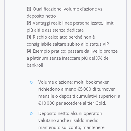
1️⃣ Qualificazione: volume d’azione vs
deposito netto
2️⃣ Vantaggi reali: linee personalizzate, limiti
più alti e assistenza dedicata
3️⃣ Rischio calcolato: perché non è
consigliabile saltare subito allo status VIP
4️⃣ Esempio pratico: passare da livello bronze
a platinum senza intaccare più del X% del
bankroll
Volume d’azione: molti bookmaker
richiedono almeno €5 000 di turnover
mensile o depositi cumulativi superiori a
€10 000 per accedere al tier Gold.
Deposito netto: alcuni operatori
valutano anche il saldo medio
mantenuto sul conto; mantenere