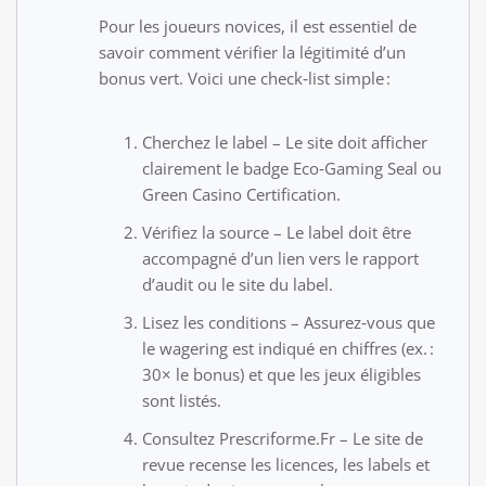
Pour les joueurs novices, il est essentiel de
savoir comment vérifier la légitimité d’un
bonus vert. Voici une check‑list simple :
Cherchez le label – Le site doit afficher
clairement le badge Eco‑Gaming Seal ou
Green Casino Certification.
Vérifiez la source – Le label doit être
accompagné d’un lien vers le rapport
d’audit ou le site du label.
Lisez les conditions – Assurez‑vous que
le wagering est indiqué en chiffres (ex. :
30× le bonus) et que les jeux éligibles
sont listés.
Consultez Prescriforme.Fr – Le site de
revue recense les licences, les labels et