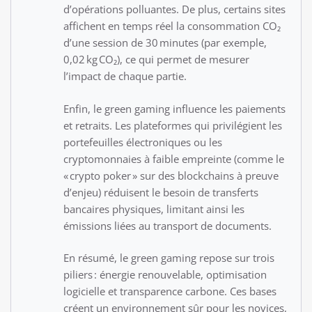
d’opérations polluantes. De plus, certains sites
affichent en temps réel la consommation CO₂
d’une session de 30 minutes (par exemple,
0,02 kg CO₂), ce qui permet de mesurer
l’impact de chaque partie.
Enfin, le green gaming influence les paiements
et retraits. Les plateformes qui privilégient les
portefeuilles électroniques ou les
cryptomonnaies à faible empreinte (comme le
« crypto poker » sur des blockchains à preuve
d’enjeu) réduisent le besoin de transferts
bancaires physiques, limitant ainsi les
émissions liées au transport de documents.
En résumé, le green gaming repose sur trois
piliers : énergie renouvelable, optimisation
logicielle et transparence carbone. Ces bases
créent un environnement sûr pour les novices,