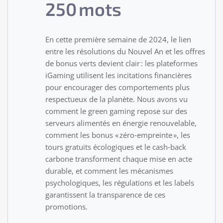
250 mots
En cette première semaine de 2024, le lien
entre les résolutions du Nouvel An et les offres
de bonus verts devient clair : les plateformes
iGaming utilisent les incitations financières
pour encourager des comportements plus
respectueux de la planète. Nous avons vu
comment le green gaming repose sur des
serveurs alimentés en énergie renouvelable,
comment les bonus « zéro‑empreinte », les
tours gratuits écologiques et le cash‑back
carbone transforment chaque mise en acte
durable, et comment les mécanismes
psychologiques, les régulations et les labels
garantissent la transparence de ces
promotions.