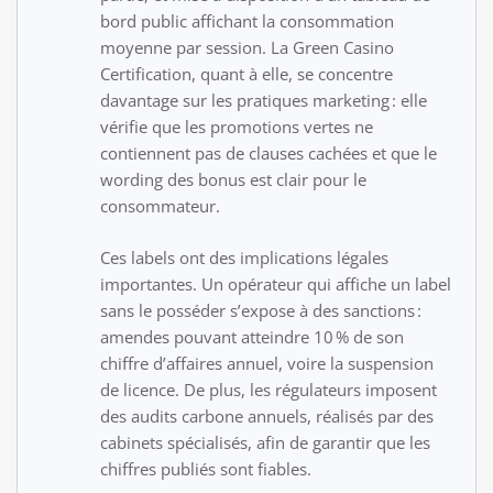
bord public affichant la consommation
moyenne par session. La Green Casino
Certification, quant à elle, se concentre
davantage sur les pratiques marketing : elle
vérifie que les promotions vertes ne
contiennent pas de clauses cachées et que le
wording des bonus est clair pour le
consommateur.
Ces labels ont des implications légales
importantes. Un opérateur qui affiche un label
sans le posséder s’expose à des sanctions :
amendes pouvant atteindre 10 % de son
chiffre d’affaires annuel, voire la suspension
de licence. De plus, les régulateurs imposent
des audits carbone annuels, réalisés par des
cabinets spécialisés, afin de garantir que les
chiffres publiés sont fiables.