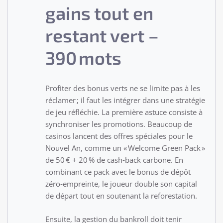
gains tout en
restant vert –
390 mots
Profiter des bonus verts ne se limite pas à les
réclamer ; il faut les intégrer dans une stratégie
de jeu réfléchie. La première astuce consiste à
synchroniser les promotions. Beaucoup de
casinos lancent des offres spéciales pour le
Nouvel An, comme un « Welcome Green Pack »
de 50 € + 20 % de cash‑back carbone. En
combinant ce pack avec le bonus de dépôt
zéro‑empreinte, le joueur double son capital
de départ tout en soutenant la reforestation.
Ensuite, la gestion du bankroll doit tenir