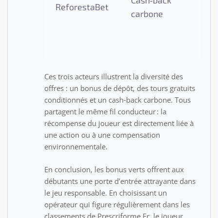
Cash‑back
ReforestaBet
carbone
Ces trois acteurs illustrent la diversité des
offres : un bonus de dépôt, des tours gratuits
conditionnés et un cash‑back carbone. Tous
partagent le même fil conducteur : la
récompense du joueur est directement liée à
une action ou à une compensation
environnementale.
En conclusion, les bonus verts offrent aux
débutants une porte d’entrée attrayante dans
le jeu responsable. En choisissant un
opérateur qui figure régulièrement dans les
classements de Prescriforme.Fr, le joueur