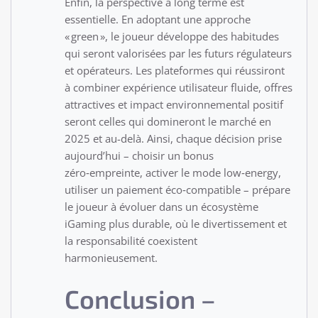
Enfin, la perspective à long terme est
essentielle. En adoptant une approche
« green », le joueur développe des habitudes
qui seront valorisées par les futurs régulateurs
et opérateurs. Les plateformes qui réussiront
à combiner expérience utilisateur fluide, offres
attractives et impact environnemental positif
seront celles qui domineront le marché en
2025 et au-delà. Ainsi, chaque décision prise
aujourd’hui – choisir un bonus
zéro‑empreinte, activer le mode low‑energy,
utiliser un paiement éco‑compatible – prépare
le joueur à évoluer dans un écosystème
iGaming plus durable, où le divertissement et
la responsabilité coexistent
harmonieusement.
Conclusion –