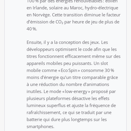
100 % par des énergies renouvelables : éolien
en Irlande, solaire au Maroc, hydro‑électrique
en Norvège. Cette transition diminue le facteur
d’émission de CO₂ par heure de jeu de plus de
40 %.
Ensuite, il y a la conception des jeux. Les
développeurs optimisent le code afin que les
titres fonctionnent efficacement même sur des
appareils mobiles peu puissants. Un slot
mobile comme « Eco Spin » consomme 30 %
moins d’énergie qu’un titre comparable grâce
à une réduction du nombre d’animations
inutiles. Le mode « low‑energy » proposé par
plusieurs plateformes désactive les effets
lumineux superflus et ajuste la fréquence de
rafraîchissement, ce qui se traduit par une
batterie qui dure plus longtemps sur les
smartphones.