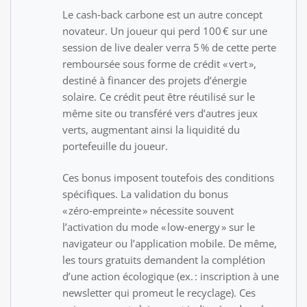
Le cash‑back carbone est un autre concept
novateur. Un joueur qui perd 100 € sur une
session de live dealer verra 5 % de cette perte
remboursée sous forme de crédit « vert »,
destiné à financer des projets d’énergie
solaire. Ce crédit peut être réutilisé sur le
même site ou transféré vers d’autres jeux
verts, augmentant ainsi la liquidité du
portefeuille du joueur.
Ces bonus imposent toutefois des conditions
spécifiques. La validation du bonus
« zéro‑empreinte » nécessite souvent
l’activation du mode « low‑energy » sur le
navigateur ou l’application mobile. De même,
les tours gratuits demandent la complétion
d’une action écologique (ex. : inscription à une
newsletter qui promeut le recyclage). Ces