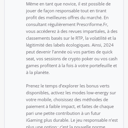
Même en tant que novice, il est possible de
jouer de façon responsable tout en tirant
profit des meilleures offres du marché. En
consultant régulièrement Prescriforme.Fr,
vous accéderez à des revues impartiales, à des
classements basés sur le RTP, la volatilité et la
légitimité des labels écologiques. Ainsi, 2024
peut devenir l’année où vos parties de quick
seat, vos sessions de crypto poker ou vos cash
games profitent à la fois à votre portefeuille et
à la planète.
Prenez le temps d’explorer les bonus verts
disponibles, activez les modes low‑energy sur
votre mobile, choisissez des méthodes de
paiement à faible impact, et faites de chaque
pari une petite contribution à un futur
iGaming plus durable. Le jeu responsable n’est
plus une option ; c’est la nouvelle norme.