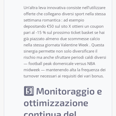
Un’altra leva innovativa consiste nell’utilizzare
offerte che collegano diversi sport nella stessa
settimana romantica : ad esempio
depositando €50 sul sito X ottieni un coupon
pari al ‑15 % sul prossimo ticket basket se hai
già piazzato almeno due scommesse calcio
nella stessa giornata Valentine Week . Questa
sinergia permette non solo diversificare il
rischio ma anche sfruttare periodi caldi diversi
— football peak domenicale versus NBA
midweek — mantenendo alta la frequenza dei
turnover necessari ai requisiti dei vari bonus​.
5️⃣ Monitoraggio e
ottimizzazione
continua del