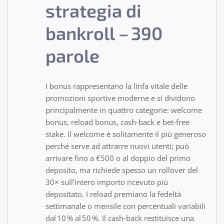
strategia di
bankroll – 390
parole
I bonus rappresentano la linfa vitale delle
promozioni sportive moderne e si dividono
principalmente in quattro categorie: welcome
bonus, reload bonus, cash‑back e bet‑free
stake. Il welcome è solitamente il più generoso
perché serve ad attrarre nuovi utenti; può
arrivare fino a €500 o al doppio del primo
deposito, ma richiede spesso un rollover del
30× sull’intero importo ricevuto più
depositato. I reload premiano la fedeltà
settimanale o mensile con percentuali variabili
dal 10 % al 50 %. Il cash‑back restituisce una