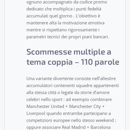
ognuno accompagnato da codice promo
dedicato che moltiplica i punti fedeltà
accumulati quel giorno . L’obiettivo è
mantenere alta la motivazione emotiva
mentre si rispettano rigorosamente i
parametri tecnici dei propri piani bancari​​​.
Scommesse multiple a
tema coppia – 110 parole
Una variante divertente consiste nell’allestire
accumulatori contenenti squadre appartenenti
alla stessa città o legate da storie d’amore
celebri nello sport : ad esempio combinare
Manchester United + Manchester City +
Liverpool quando entrambe partecipano a
competizioni europee nello stesso weekend ;
oppure associare Real Madrid + Barcelona