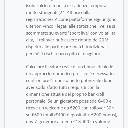
(solo calcio o tennis) e scadenze temporali
molto stringenti (24–48 ore dalla
registrazione). Alcune piattaforme aggiungono
ulteriori vincoli legati alle statistiche live: se si
scommette su eventi “sport live” con volatilità
alta, il rollover può essere ridotto del 20 %
rispetto alle partite pre‑match tradizionali
perché il rischio percepito è maggiore.
Calcolare il valore reale di un bonus richiede
un approccio numerico preciso: è necessario
confrontare l’importo netto potenziale dopo
aver soddisfatto tutti i requisiti con la
dimensione attuale del proprio bankroll
personale. Se un giocatore possiede €400 e
riceve un welcome da €200 con rollover 30×
su €600 totali (€400 depositati + €200 bonus),
dovrà generare almeno €18 000 in volume