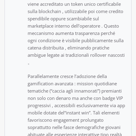
viene accreditato un token unico certificabile
sulla blockchain , utilizzabile poi come credito
spendibile oppure scambiabile sul
marketplace interno dell’operatore . Questo
meccanismo aumenta trasparenza perché
ogni condizione è visibile pubblicamente sulla
catena distribu­ita , eliminando pratiche
ambigue legate ai tradizionali rollover nascosti
​。
Parallelamente cresce l’adozione della
gamification avanzata : mission quotidiane
tematiche (“caccia agli innamorati”) premianti
non solo con denaro ma anche con badge VIP
progressivi , accessibili esclusivamente via app
mobile dotate de​l“instant win”. Tali elementi
favoriscono engagement prolungato
soprattutto nelle fasce demografiche giovani
abituate alle esperienze interattive tipo realtà