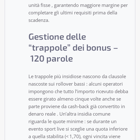
unità fisse , garantendo maggiore margine per
completare gli ultimi requisiti prima della
scadenza.​
Gestione delle
“trappole” dei bonus –
120 parole
Le trappole più insidiose nascono da clausole
nascoste sui rollover bassi : alcuni operatori
impongono che tutto l’importo ricevuto debba
essere girato almeno cinque volte anche se
parte proviene da cash‑back già convertito in
denaro reale . Un’altra insidia comune
riguarda le quote minime : se durante un
evento sport live si sceglie una quota inferiore
a quella stabilita (< 1,70), ogni vincita viene