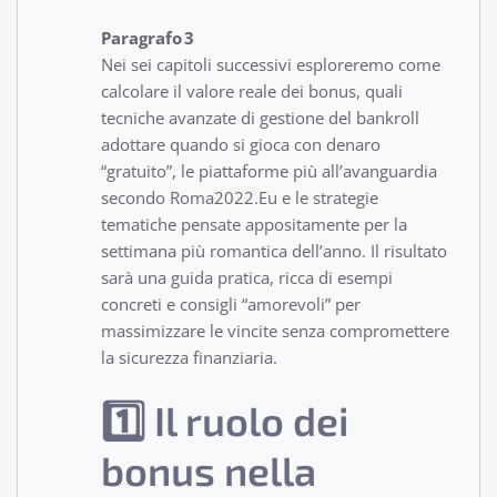
Paragrafo 3
Nei sei capitoli successivi esploreremo come
calcolare il valore reale dei bonus, quali
tecniche avanzate di gestione del bankroll
adottare quando si gioca con denaro
“gratuito”, le piattaforme più all’avanguardia
secondo Roma2022.Eu e le strategie
tematiche pensate appositamente per la
settimana più romantica dell’anno. Il risultato
sarà una guida pratica, ricca di esempi
concreti e consigli “amorevoli” per
massimizzare le vincite senza compromettere
la sicurezza finanziaria.
1️⃣ Il ruolo dei
bonus nella