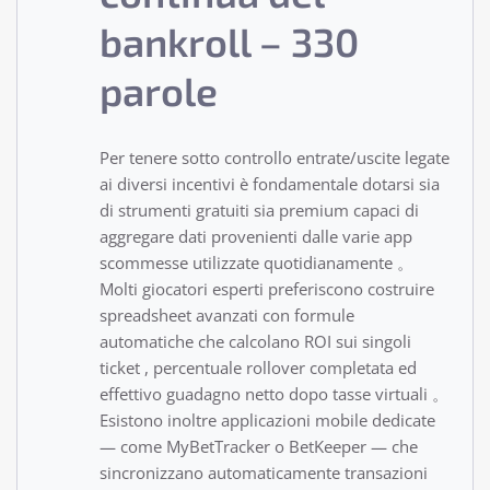
bankroll – 330
parole
Per tenere sotto controllo entrate/uscite legate
ai diversi incentivi è fondamentale dotarsi sia
di strumenti gratuiti sia premium capaci di
aggregare dati provenienti dalle varie app
scommesse utilizzate quotidianamente 。
Molti giocatori esperti preferiscono costruire
spreadsheet avanzati con formule
automatiche che calcolano ROI sui singoli
ticket , percentuale rollover completata ed
effettivo guadagno netto dopo tasse virtuali 。
Esistono inoltre applicazioni mobile dedicate
— come MyBetTracker o BetKeeper — che
sincronizzano automaticamente transazioni