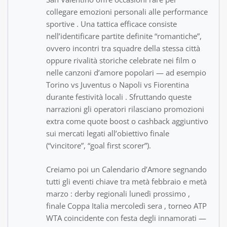
collegare emozioni personali alle performance
sportive . Una tattica efficace consiste
nell’identificare partite definite “romantiche”,
ovvero incontri tra squadre della stessa città
oppure rivalità storiche celebrate nei film o
nelle canzoni d’amore popolari — ad esempio
Torino vs Juventus o Napoli vs Fiorentina
durante festività locali . Sfruttando queste
narrazioni gli operatori rilasciano promozioni
extra come quote boost o cashback aggiuntivo
sui mercati legati all’obiettivo finale
(“vincitore”, “goal first scorer”).​
Creiamo poi un Calendario d’Amore segnando
tutti gli eventi chiave tra metà febbraio e metà
marzo : derby regionali lunedì prossimo ,
finale Coppa Italia mercoledì sera , torneo ATP
WTA coincidente con festa degli innamorati —