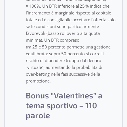
× 100%. Un BTR inferiore al 25 % indica che
l’incremento è marginale rispetto al capitale
totale ed è consigliabile accettare l’offerta solo
se le condizioni sono particolarmente
favorevoli (basso rollover o alta quota
minima). Un BTR compreso
tra 25 e 50 percento permette una gestione
equilibrata; sopra 50 percento si corre il
rischio di dipendere troppo dal denaro
“virtuale”, aumentando la probabilità di
over‑betting nelle fasi successive della
promozione.​
Bonus “Valentines” a
tema sportivo – 110
parole