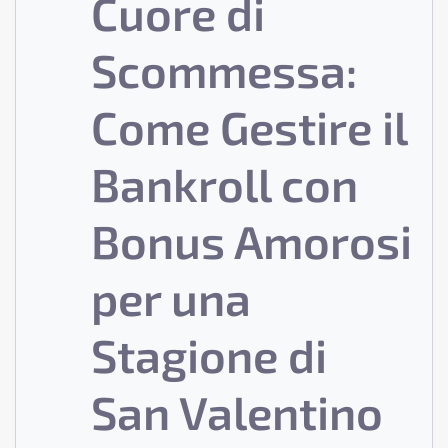
Cuore di
Scommessa:
Come Gestire il
Bankroll con
Bonus Amorosi
per una
Stagione di
San Valentino