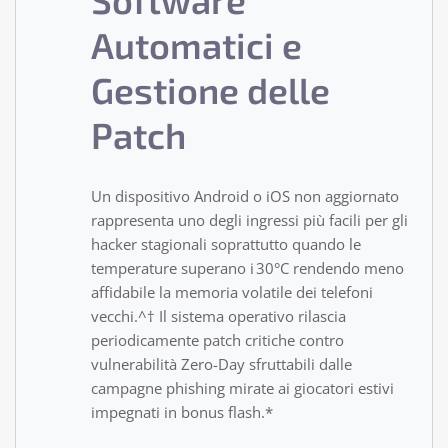
Automatici e
Gestione delle
Patch
Un dispositivo Android o iOS non aggiornato
rappresenta uno degli ingressi più facili per gli
hacker stagionali soprattutto quando le
temperature superano i 30°C rendendo meno
affidabile la memoria volatile dei telefoni
vecchi.^† Il sistema operativo rilascia
periodicamente patch critiche contro
vulnerabilità Zero-Day sfruttabili dalle
campagne phishing mirate ai giocatori estivi
impegnati in bonus flash.*