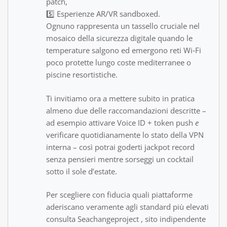
patch,
5️⃣ Esperienze AR/VR sandboxed.
Ognuno rappresenta un tassello cruciale nel
mosaico della sicurezza digitale quando le
temperature salgono ed emergono reti Wi‑Fi
poco protette lungo coste mediterranee o
piscine resortistiche.
Ti invitiamo ora a mettere subito in pratica
almeno due delle raccomandazioni descritte –
ad esempio attivare Voice ID + token push
e
verificare quotidianamente lo stato della VPN
interna – così potrai goderti jackpot record
senza pensieri mentre sorseggi un cocktail
sotto il sole d’estate.
Per scegliere con fiducia quali piattaforme
aderiscano veramente agli standard più elevati
consulta Seachangeproject , sito indipendente