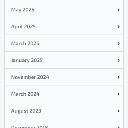
May 2025
April 2025
March 2025
January 2025
November 2024
March 2024
August 2023
December 2018