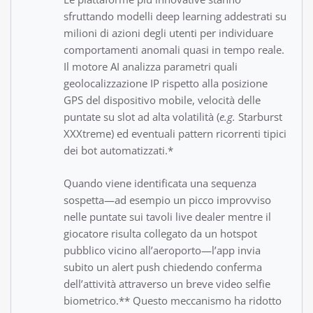
sfruttando modelli deep learning addestrati su
milioni di azioni degli utenti per individuare
comportamenti anomali quasi in tempo reale.
Il motore AI analizza parametri quali
geolocalizzazione IP rispetto alla posizione
GPS del dispositivo mobile, velocità delle
puntate su slot ad alta volatilità (
e.g.
Starburst
XXXtreme) ed eventuali pattern ricorrenti tipici
dei bot automatizzati.*
Quando viene identificata una sequenza
sospetta—ad esempio un picco improvviso
nelle puntate sui tavoli live dealer mentre il
giocatore risulta collegato da un hotspot
pubblico vicino all’aeroporto—l’app invia
subito un alert push chiedendo conferma
dell’attività attraverso un breve video selfie
biometrico.** Questo meccanismo ha ridotto