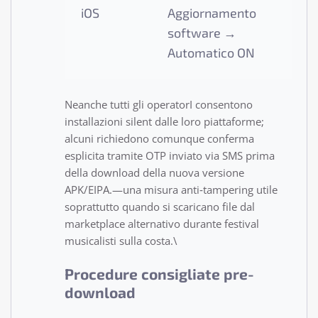
iOS
Aggiornamento
S
software →
t
Automatico ON
Neanche tutti gli operatorI consentono
installazioni silent dalle loro piattaforme;
alcuni richiedono comunque conferma
esplicita tramite OTP inviato via SMS prima
della download della nuova versione
APK/EIPA.—una misura anti‑tampering utile
soprattutto quando si scaricano file dal
marketplace alternativo durante festival
musicalisti sulla costa.\
Procedure consigliate pre-
download