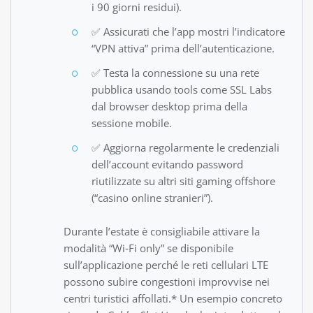
i 90 giorni residui).
✅ Assicurati che l’app mostri l’indicatore
“VPN attiva” prima dell’autenticazione.
✅ Testa la connessione su una rete
pubblica usando tools come SSL Labs
dal browser desktop prima della
sessione mobile.
✅ Aggiorna regolarmente le credenziali
dell’account evitando password
riutilizzate su altri siti gaming offshore
(“casino online stranieri”).
Durante l’estate è consigliabile attivare la
modalità “Wi‑Fi only” se disponibile
sull’applicazione perché le reti cellulari LTE
possono subire congestioni improvvise nei
centri turistici affollati.* Un esempio concreto