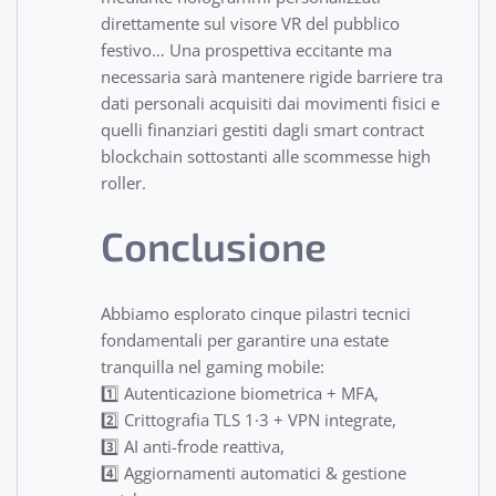
direttamente sul visore VR del pubblico
festivo… Una prospettiva eccitante ma
necessaria sarà mantenere rigide barriere tra
dati personali acquisiti dai movimenti fisici e
quelli finanziari gestiti dagli smart contract
blockchain sottostanti alle scommesse high
roller.
Conclusione
Abbiamo esplorato cinque pilastri tecnici
fondamentali per garantire una estate
tranquilla nel gaming mobile:
1️⃣ Autenticazione biometrica + MFA,
2️⃣ Crittografia TLS 1·3 + VPN integrate,
3️⃣ AI anti-frode reattiva,
4️⃣ Aggiornamenti automatici & gestione