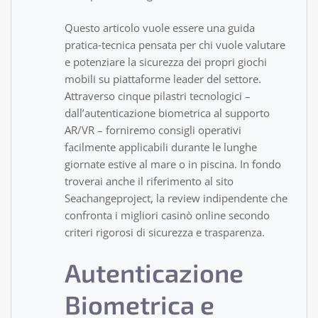
Questo articolo vuole essere una guida
pratica‑tecnica pensata per chi vuole valutare
e potenziare la sicurezza dei propri giochi
mobili su piattaforme leader del settore.
Attraverso cinque pilastri tecnologici –
dall’autenticazione biometrica al supporto
AR/VR – forniremo consigli operativi
facilmente applicabili durante le lunghe
giornate estive al mare o in piscina. In fondo
troverai anche il riferimento al sito
Seachangeproject, la review indipendente che
confronta i migliori casinò online secondo
criteri rigorosi di sicurezza e trasparenza.
Autenticazione
Biometrica e