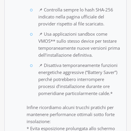
📌 Controlla sempre lo hash SHA‑256
indicato nella pagina ufficiale del
provider rispetto al file scaricato.
📌 Usa applicazioni sandbox come
VMOS** sullo stesso device per testare
temporaneamente nuove versionì prima
dell’installazione definitiva.
📌 Disattiva temporaneamente funzioni
energetiche aggressive (“Battery Saver”)
perché potrebbero interrompere
processi d’installazione durante ore
pomeridiane particolarmente calde.*
Infine ricordiamo alcuni trucchi pratichi per
mantenere performance ottimali sotto forte
insolazione:
* Evita esposizione prolungata allo schermo