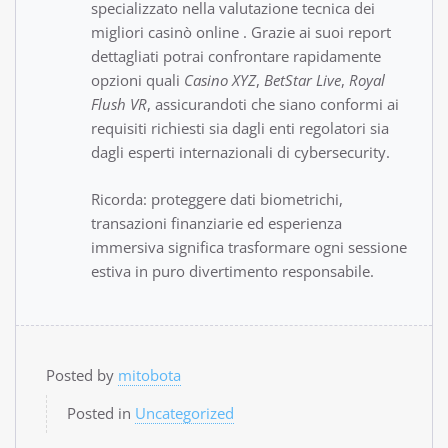
specializzato nella valutazione tecnica dei
migliori casinò online . Grazie ai suoi report
dettagliati potrai confrontare rapidamente
opzioni quali
Casino XYZ
,
BetStar Live
,
Royal
Flush VR
, assicurandoti che siano conformi ai
requisiti richiesti sia dagli enti regolatori sia
dagli esperti internazionali di cybersecurity.
Ricorda: proteggere dati biometrichi,
transazioni finanziarie ed esperienza
immersiva significa trasformare ogni sessione
estiva in puro divertimento responsabile.
Posted by
mitobota
Posted in
Uncategorized