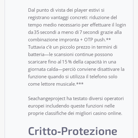
Dal punto di vista dei player estivi si
registrano vantaggi concreti: riduzione del
tempo medio necessario per effettuare il login
da 35 secondi a meno di 7 secondi grazie alla
combinazione impronta + OTP push.**
Tuttavia c’è un piccolo prezzo in termini di
batteria—le scansioni continue possono
scaricare fino al 15 % della capacità in una
giornata calda—perciò conviene disattivare la
funzione quando si utilizza il telefono solo
come lettore musicale.***
Seachangeproject ha testato diversi operatori
europei includendo queste funzioni nelle
proprie classifiche dei migliori casino online.
Critto‑Protezione