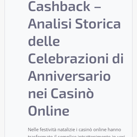
Cashback –
Analisi Storica
delle
Celebrazioni di
Anniversario
nei Casinò
Online
Nelle festività natalizie i casinò online hanno
trasformato il semplice intrattenimento in veri