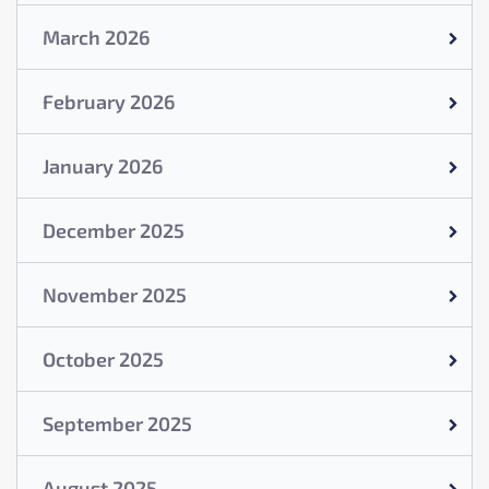
March 2026
February 2026
January 2026
December 2025
November 2025
October 2025
September 2025
August 2025