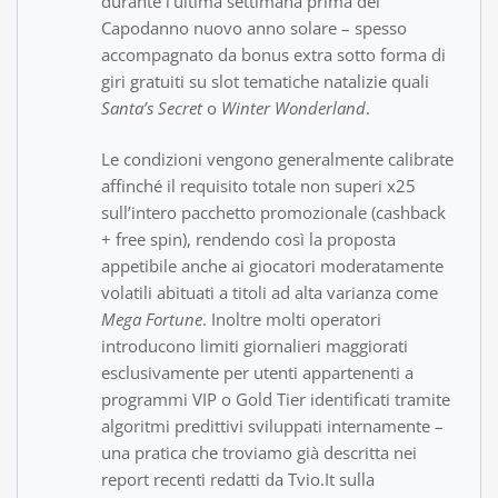
durante l’ultima settimana prima del
Capodanno nuovo anno solare – spesso
accompagnato da bonus extra sotto forma di
giri gratuiti su slot tematiche natalizie quali
Santa’s Secret
o
Winter Wonderland
.
Le condizioni vengono generalmente calibrate
affinché il requisito totale non superi x25
sull’intero pacchetto promozionale (cashback
+ free spin), rendendo così la proposta
appetibile anche ai giocatori moderatamente
volatili abituati a titoli ad alta varianza come
Mega Fortune
. Inoltre molti operatori
introducono limiti giornalieri maggiorati
esclusivamente per utenti appartenenti a
programmi VIP o Gold Tier identificati tramite
algoritmi predittivi sviluppati internamente –
una pratica che troviamo già descritta nei
report recenti redatti da Tvi​o​.It sulla