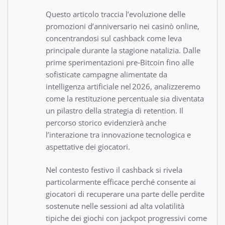
Questo articolo traccia l’evoluzione delle
promozioni d’anniversario nei casinò online,
concentrandosi sul cashback come leva
principale durante la stagione natalizia. Dalle
prime sperimentazioni pre‑Bitcoin fino alle
sofisticate campagne alimentate da
intelligenza artificiale nel 2026, analizzeremo
come la restituzione percentuale sia diventata
un pilastro della strategia di retention. Il
percorso storico evidenzierà anche
l’interazione tra innovazione tecnologica e
aspettative dei giocatori.
Nel contesto festivo il cashback si rivela
particolarmente efficace perché consente ai
giocatori di recuperare una parte delle perdite
sostenute nelle sessioni ad alta volatilità
tipiche dei giochi con jackpot progressivi come