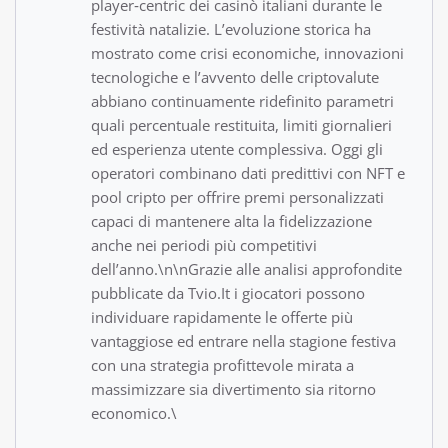
player‑centric dei casinò italiani durante le
festività natalizie. L’evoluzione storica ha
mostrato come crisi economiche, innovazioni
tecnologiche e l’avvento delle criptovalute
abbiano continuamente ridefinito parametri
quali percentuale restituita, limiti giornalieri
ed esperienza utente complessiva. Oggi gli
operatori combinano dati predittivi con NFT e
pool cripto per offrire premi personalizzati
capaci di mantenere alta la fidelizzazione
anche nei periodi più competitivi
dell’anno.\n\nGrazie alle analisi approfondite
pubblicate da Tvi​o​.It i giocatori possono
individuare rapidamente le offerte più
vantaggiose ed entrare nella stagione festiva
con una strategia profittevole mirata a
massimizzare sia divertimento sia ritorno
economico.\