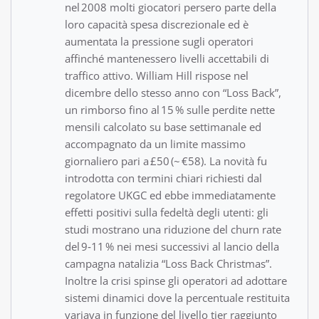
nel 2008 molti giocatori persero parte della
loro capacità spesa discrezionale ed è
aumentata la pressione sugli operatori
affinché mantenessero livelli accettabili di
traffico attivo. William Hill rispose nel
dicembre dello stesso anno con “Loss Back”,
un rimborso fino al 15 % sulle perdite nette
mensili calcolato su base settimanale ed
accompagnato da un limite massimo
giornaliero pari a £50 (~ €58). La novità fu
introdotta con termini chiari richiesti dal
regolatore UKGC ed ebbe immediatamente
effetti positivi sulla fedeltà degli utenti: gli
studi mostrano una riduzione del churn rate
del 9‑11 % nei mesi successivi al lancio della
campagna natalizia “Loss Back Christmas”.
Inoltre la crisi spinse gli operatori ad adottare
sistemi dinamici dove la percentuale restituita
variava in funzione del livello tier raggiunto