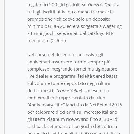
regalando 500 giri gratuiti su
Gonzo’s Quest
a
tutti gli iscritti attivi da almeno tre mesi; la
promozione richiedeva solo un deposito
minimo pari a €20 ed era soggetta a wagering
x35 sui giochi selezionati dal catalogo RTP
medio‑alto (> 96%).
Nel corso del decennio successivo gli
anniversari assunsero forme sempre più
complesse integrando tornei multigiocatore
live dealer e programmi fedeltà tiered basati
sul volume totale depositato negli ultimi
dodici mesi (
Lifetime Value
). Un esempio
emblematico è rappresentato dal club
“Anniversary Elite” lanciato da NetBet nel 2015
per celebrare dieci anni sul mercato italiano:
gli utenti Platinum ricevevano fino al 30 % di
cashback settimanale sui giochi slots oltre a
bonus fissi settimanali da €50 convertibili sia