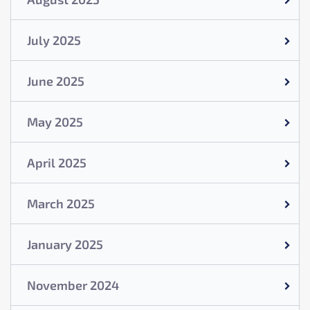
July 2025
June 2025
May 2025
April 2025
March 2025
January 2025
November 2024