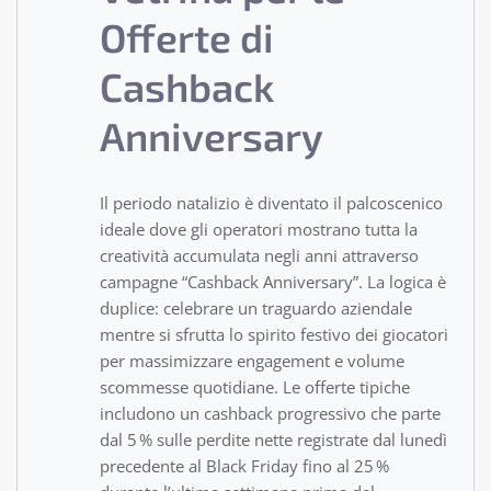
Offerte di
Cashback
Anniversary
Il periodo natalizio è diventato il palcoscenico
ideale dove gli operatori mostrano tutta la
creatività accumulata negli anni attraverso
campagne “Cashback Anniversary”. La logica è
duplice: celebrare un traguardo aziendale
mentre si sfrutta lo spirito festivo dei giocatori
per massimizzare engagement e volume
scommesse quotidiane. Le offerte tipiche
includono un cashback progressivo che parte
dal 5 % sulle perdite nette registrate dal lunedì
precedente al Black Friday fino al 25 %