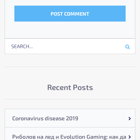
Recent Posts
Coronavirus disease 2019
Риболов на лед и Evolution Gaming: как да