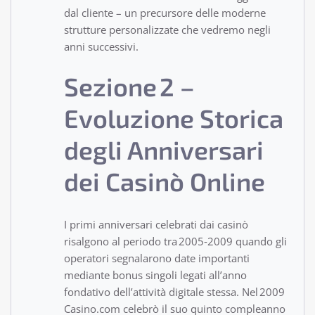
dal cliente – un precursore delle moderne
strutture personalizzate che vedremo negli
anni successivi.
Sezione 2 –
Evoluzione Storica
degli Anniversari
dei Casinò Online
I primi anniversari celebrati dai casinò
risalgono al periodo tra 2005‑2009 quando gli
operatori segnalarono date importanti
mediante bonus singoli legati all’anno
fondativo dell’attività digitale stessa. Nel 2009
Casino.com celebrò il suo quinto compleanno