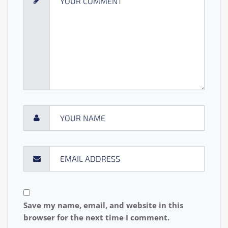
Save my name, email, and website in this
browser for the next time I comment.