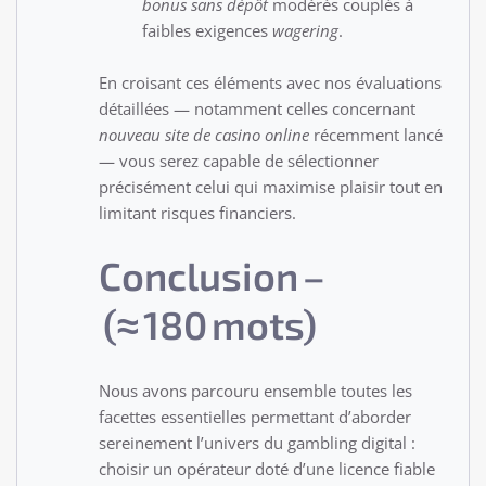
bonus sans dépôt
modérés couplés à
faibles exigences
wagering
.
En croisant ces éléments avec nos évaluations
détaillées — notamment celles concernant
nouveau site de casino online
récemment lancé
— vous serez capable de sélectionner
précisément celui qui maximise plaisir tout en
limitant risques financiers.
Conclusion –
(≈ 180 mots)
Nous avons parcouru ensemble toutes les
facettes essentielles permettant d’aborder
sereinement l’univers du gambling digital :
choisir un opérateur doté d’une licence fiable