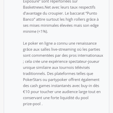
Exposure” sont répertoriées sur
Basketnews.Net avec leurs taux respectifs
d’avantage du croupier. Le baccarat “Punto
Banco” attire surtout les high rollers grâce à
ses mises minimales élevées mais son edge
minime (<1%).
Le poker en ligne a connu une renaissance
grâce aux salles live‑streaming où les parties
sont commentées par des pros internationaux
; cela crée une expérience spectateur‑joueur
unique similaire aux tournois télévisés
traditionnels. Des plateformes telles que
PokerStars ou partypoker offrent également
des cash games instantanés avec buy‑in dès
€10 pour toucher une audience large tout en
conservant une forte liquidité du pool
prize‑pool .