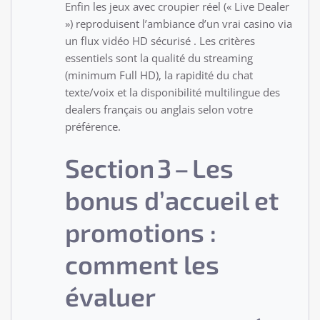
Enfin les jeux avec croupier réel (« Live Dealer
») reproduisent l’ambiance d’un vrai casino via
un flux vidéo HD sécurisé . Les critères
essentiels sont la qualité du streaming
(minimum Full HD), la rapidité du chat
texte/voix et la disponibilité multilingue des
dealers français ou anglais selon votre
préférence.
Section 3 – Les
bonus d’accueil et
promotions :
comment les
évaluer