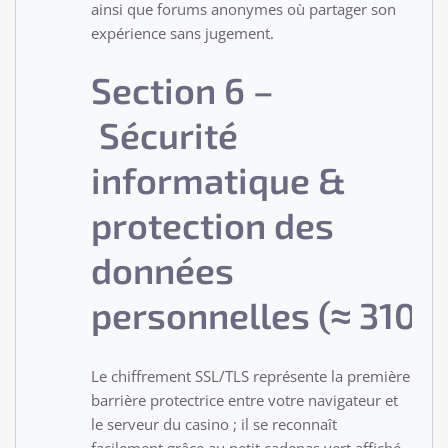
ainsi que forums anonymes où partager son
expérience sans jugement.
Section 6 –
Sécurité
informatique &
protection des
données
personnelles (≈ 310 
Le chiffrement SSL/TLS représente la première
barrière protectrice entre votre navigateur et
le serveur du casino ; il se reconnaît