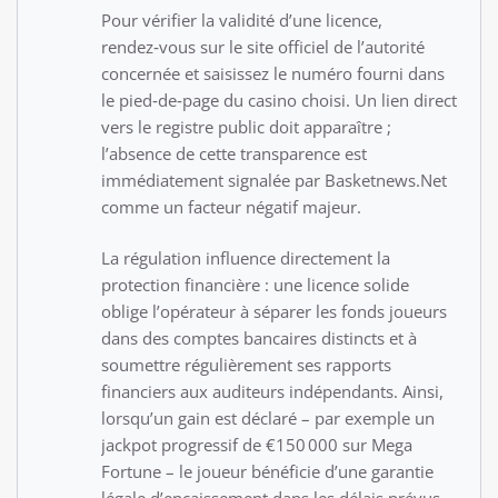
Pour vérifier la validité d’une licence,
rendez‑vous sur le site officiel de l’autorité
concernée et saisissez le numéro fourni dans
le pied‑de‑page du casino choisi. Un lien direct
vers le registre public doit apparaître ;
l’absence de cette transparence est
immédiatement signalée par Basketnews.Net
comme un facteur négatif majeur.
La régulation influence directement la
protection financière : une licence solide
oblige l’opérateur à séparer les fonds joueurs
dans des comptes bancaires distincts et à
soumettre régulièrement ses rapports
financiers aux auditeurs indépendants. Ainsi,
lorsqu’un gain est déclaré – par exemple un
jackpot progressif de €150 000 sur Mega
Fortune – le joueur bénéficie d’une garantie