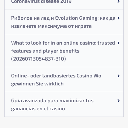
Coronavirus disease 2019
Риболов на лед и Evolution Gaming: как да
извлечете максимума от играта
What to look for in an online casino: trusted
features and player benefits
(20260713054837-310)
Online- oder landbasiertes Casino Wo
gewinnen Sie wirklich
Guía avanzada para maximizar tus
ganancias en el casino