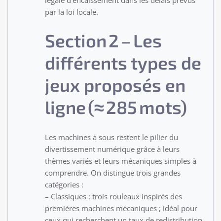
légale d’encaissement dans les délais prévus
par la loi locale.
Section 2 – Les
différents types de
jeux proposés en
ligne (≈ 285 mots)
Les machines à sous restent le pilier du
divertissement numérique grâce à leurs
thèmes variés et leurs mécaniques simples à
comprendre. On distingue trois grandes
catégories :
– Classiques : trois rouleaux inspirés des
premières machines mécaniques ; idéal pour
ceux qui recherchent un taux de redistribution