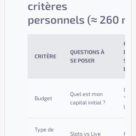
critères
personnels (≈ 260 mo
EXE
QUESTIONS À
D’ÉV
CRITÈRE
SE POSER
SUR
BAS
Clas
Quel est mon
Budget
“Mei
capital initial ?
low‑
Type de
Slots vs Live
Filtr