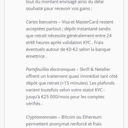
tout du montant envisagé ainsi du délai
souhaité pour recevoir vos gains :
Cartes bancaires
– Visa et MasterCard restent
acceptées partout ; dépôt instantané tandis
que retrait nécessite généralement entre 24
et48 heures après validation KYC . Frais
éventuels autour de €0‑€2 selon la banque
émettrice .
Portefeuilles électroniques
– Skrill & Neteller
offrent un traitement quasi immédiat tant côté
dépôt que retrait (<15 minutes). Les plafonds
varient toutefois selon votre statut KYC :
jusqu’à €25 000/mois pour les comptes
vérifiés .
Cryptomonnaies
– Bitcoin ou Ethereum
permettent anonymat renforcé et frais