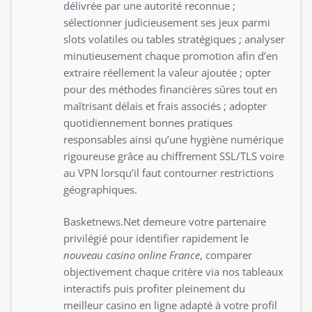
délivrée par une autorité reconnue ;
sélectionner judicieusement ses jeux parmi
slots volatiles ou tables stratégiques ; analyser
minutieusement chaque promotion afin d’en
extraire réellement la valeur ajoutée ; opter
pour des méthodes financières sûres tout en
maîtrisant délais et frais associés ; adopter
quotidiennement bonnes pratiques
responsables ainsi qu’une hygiène numérique
rigoureuse grâce au chiffrement SSL/TLS voire
au VPN lorsqu’il faut contourner restrictions
géographiques.
Basketnews.Net demeure votre partenaire
privilégié pour identifier rapidement le
nouveau casino online France
, comparer
objectivement chaque critère via nos tableaux
interactifs puis profiter pleinement du
meilleur casino en ligne adapté à votre profil