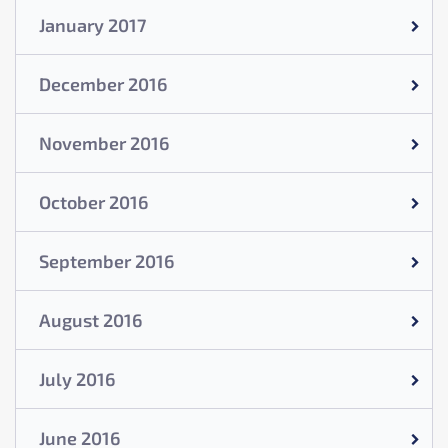
January 2017
December 2016
November 2016
October 2016
September 2016
August 2016
July 2016
June 2016