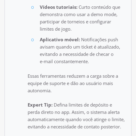
Vídeos tutoriais:
Curto conteúdo que
demonstra como usar a demo mode,
participar de torneios e configurar
limites de jogo.
Aplicativo móvel:
Notificações push
avisam quando um ticket é atualizado,
evitando a necessidade de checar o
e‑mail constantemente.
Essas ferramentas reduzem a carga sobre a
equipe de suporte e dão ao usuário mais
autonomia.
Expert Tip:
Defina limites de depósito e
perda direto no app. Assim, o sistema alerta
automaticamente quando você atinge o limite,
evitando a necessidade de contato posterior.