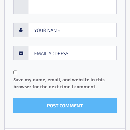
Save my name, email, and website in this
browser for the next time I comment.