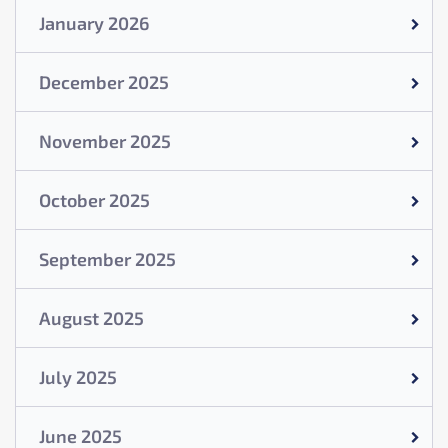
January 2026
December 2025
November 2025
October 2025
September 2025
August 2025
July 2025
June 2025