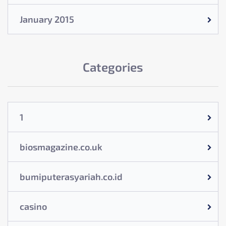
January 2015
Categories
1
biosmagazine.co.uk
bumiputerasyariah.co.id
casino