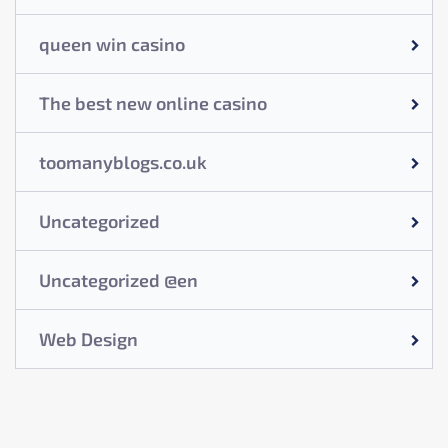
queen win casino
The best new online casino
toomanyblogs.co.uk
Uncategorized
Uncategorized @en
Web Design