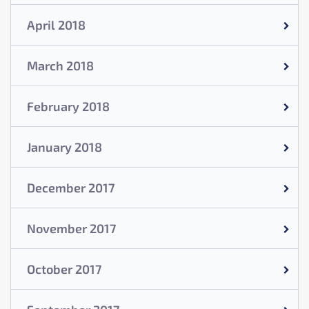
April 2018
March 2018
February 2018
January 2018
December 2017
November 2017
October 2017