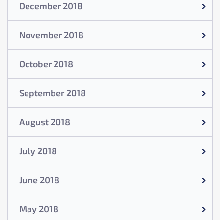
December 2018
November 2018
October 2018
September 2018
August 2018
July 2018
June 2018
May 2018