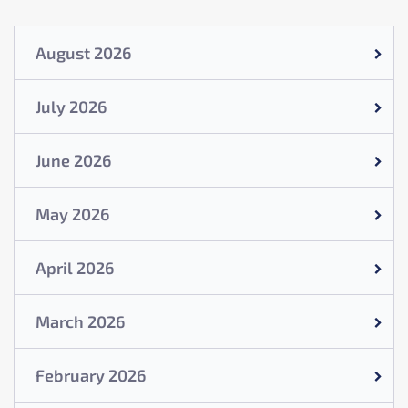
August 2026
July 2026
June 2026
May 2026
April 2026
March 2026
February 2026