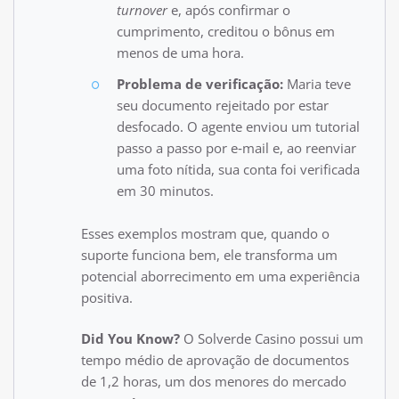
turnover
e, após confirmar o
cumprimento, creditou o bônus em
menos de uma hora.
Problema de verificação:
Maria teve
seu documento rejeitado por estar
desfocado. O agente enviou um tutorial
passo a passo por e‑mail e, ao reenviar
uma foto nítida, sua conta foi verificada
em 30 minutos.
Esses exemplos mostram que, quando o
suporte funciona bem, ele transforma um
potencial aborrecimento em uma experiência
positiva.
Did You Know?
O Solverde Casino possui um
tempo médio de aprovação de documentos
de 1,2 horas, um dos menores do mercado