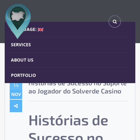
Histórias de Sucesso no Suporte ao Jogador do Solverde Casino
Home
Blog
LANGUAGE:
SERVICES
ABOUT US
PORTFOLIO
Histórias de Sucesso no Suporte
14
ao Jogador do Solverde Casino
NOV
Histórias de
Sucesso no