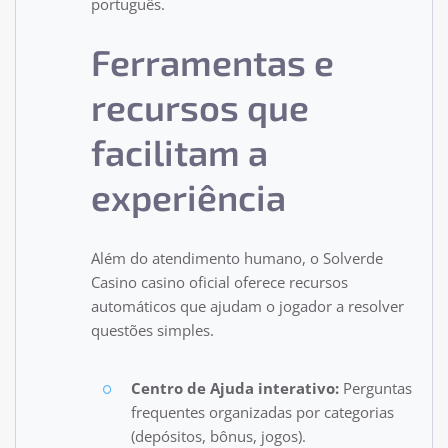
português.
Ferramentas e
recursos que
facilitam a
experiência
Além do atendimento humano, o Solverde
Casino casino oficial oferece recursos
automáticos que ajudam o jogador a resolver
questões simples.
Centro de Ajuda interativo:
Perguntas
frequentes organizadas por categorias
(depósitos, bônus, jogos).