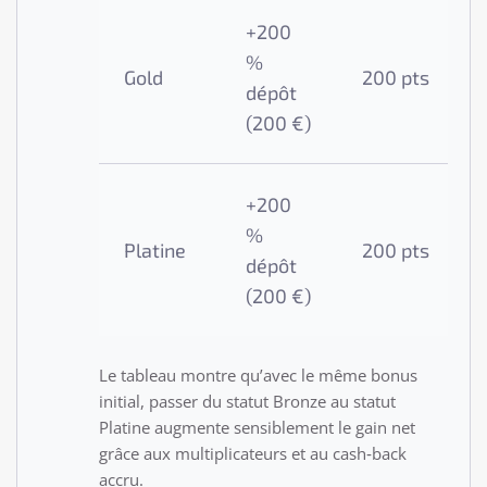
+200
%
Gold
200 pts
dépôt
(200 €)
+200
%
Platine
200 pts
dépôt
(200 €)
Le tableau montre qu’avec le même bonus
initial, passer du statut Bronze au statut
Platine augmente sensiblement le gain net
grâce aux multiplicateurs et au cash‑back
accru.