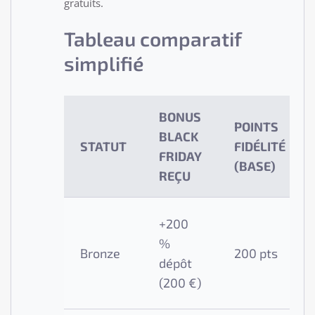
gratuits.
Tableau comparatif
simplifié
BONUS
POINTS
BLACK
STATUT
FIDÉLITÉ
FRIDAY
(BASE)
REÇU
+200
%
Bronze
200 pts
dépôt
(200 €)