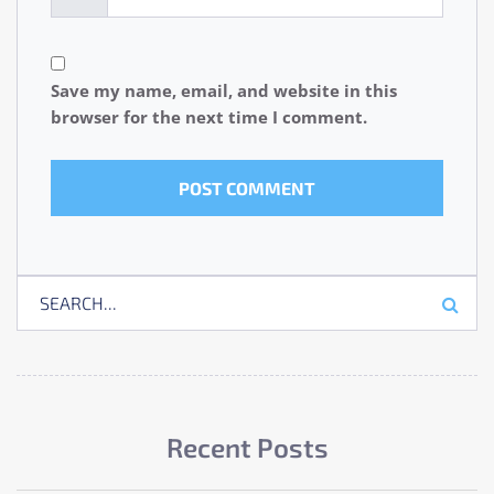
Save my name, email, and website in this
browser for the next time I comment.
Recent Posts