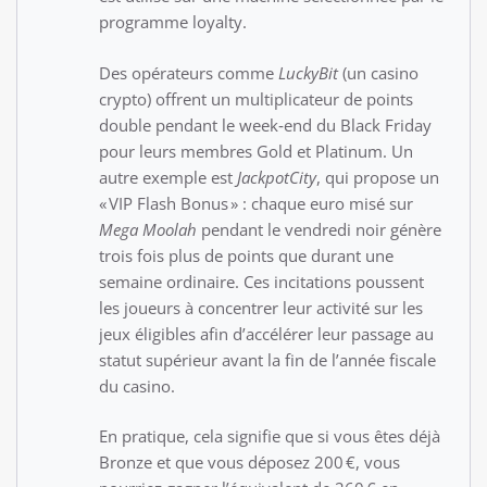
programme loyalty.
Des opérateurs comme
LuckyBit
(un casino
crypto) offrent un multiplicateur de points
double pendant le week‑end du Black Friday
pour leurs membres Gold et Platinum. Un
autre exemple est
JackpotCity
, qui propose un
« VIP Flash Bonus » : chaque euro misé sur
Mega Moolah
pendant le vendredi noir génère
trois fois plus de points que durant une
semaine ordinaire. Ces incitations poussent
les joueurs à concentrer leur activité sur les
jeux éligibles afin d’accélérer leur passage au
statut supérieur avant la fin de l’année fiscale
du casino.
En pratique, cela signifie que si vous êtes déjà
Bronze et que vous déposez 200 €, vous