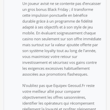
Un joueur avisé ne se contente pas d’encaisser
un gros bonus Black Friday ; il transforme
cette impulsion ponctuelle en bénéfice
durable grâce à un programme de fidélité
adapté à ses objectifs et à son style de jeu
mobile. En évaluant soigneusement chaque
casino non seulement sur son offre immédiate
mais surtout sur la valeur ajoutée offerte par
son système loyalty tout au long de l’année,
vous maximisez votre retour sur
investissement et sécurisez vos gains contre
les exigences excessives habituellement
associées aux promotions flashesques.
N’oubliez pas que Equipex Geosud.Fr reste
votre meilleur allié pour comparer
objectivement les offres saisonnières,
identifier les opérateurs qui récompensent
réellement la loyauté et profiter pleinement