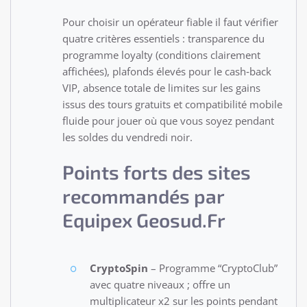
Pour choisir un opérateur fiable il faut vérifier
quatre critères essentiels : transparence du
programme loyalty (conditions clairement
affichées), plafonds élevés pour le cash‑back
VIP, absence totale de limites sur les gains
issus des tours gratuits et compatibilité mobile
fluide pour jouer où que vous soyez pendant
les soldes du vendredi noir.
Points forts des sites
recommandés par
Equipex Geosud.Fr
CryptoSpin
– Programme “CryptoClub”
avec quatre niveaux ; offre un
multiplicateur x2 sur les points pendant