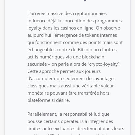
L’arrivée massive des cryptomonnaies
influence déjà la conception des programmes
loyalty dans les casinos en ligne. On observe
aujourd’hui l’émergence de tokens internes
qui fonctionnent comme des points mais sont
échangeables contre du Bitcoin ou d’autres
actifs numériques via une blockchain
sécurisée – on parle alors de “crypto‑loyalty”.
Cette approche permet aux joueurs
d’accumuler non seulement des avantages
classiques mais aussi une véritable valeur
monétaire pouvant être transférée hors
plateforme si désiré.
Parallèlement, la responsabilité ludique
pousse certains opérateurs à intégrer des
limites auto‑excluantes directement dans leurs