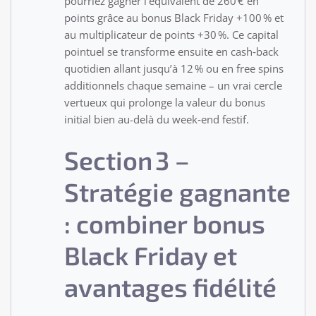
pourriez gagner l’équivalent de 260 € en
points grâce au bonus Black Friday +100 % et
au multiplicateur de points +30 %. Ce capital
pointuel se transforme ensuite en cash‑back
quotidien allant jusqu’à 12 % ou en free spins
additionnels chaque semaine – un vrai cercle
vertueux qui prolonge la valeur du bonus
initial bien au-delà du week‑end festif.
Section 3 –
Stratégie gagnante
: combiner bonus
Black Friday et
avantages fidélité