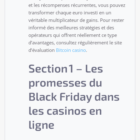
et les récompenses récurrentes, vous pouvez
transformer chaque euro investi en un
véritable multiplicateur de gains. Pour rester
informé des meilleures stratégies et des
opérateurs qui offrent réellement ce type
d’avantages, consultez régulièrement le site
d’évaluation
Bitcoin casino
.
Section 1 – Les
promesses du
Black Friday dans
les casinos en
ligne