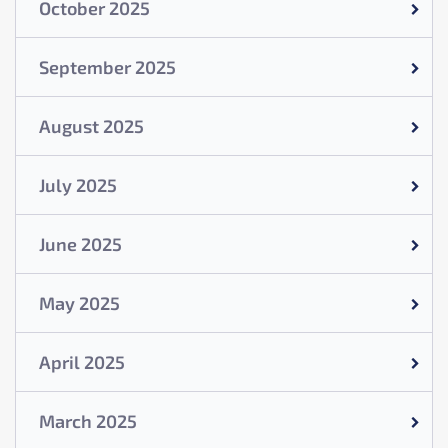
October 2025
September 2025
August 2025
July 2025
June 2025
May 2025
April 2025
March 2025