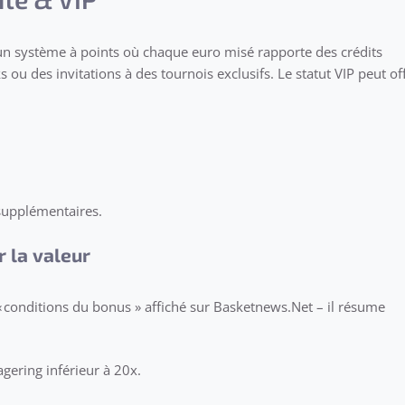
 système à points où chaque euro misé rapporte des crédits
ou des invitations à des tournois exclusifs. Le statut VIP peut off
 supplémentaires.
 la valeur
 « conditions du bonus » affiché sur Basketnews.Net – il résume
agering inférieur à 20x.