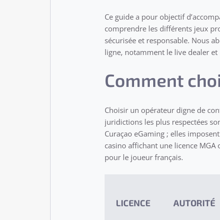
Ce guide a pour objectif d’accompa
comprendre les différents jeux pr
sécurisée et responsable. Nous ab
ligne, notamment le live dealer et l
Comment chois
Choisir un opérateur digne de conf
juridictions les plus respectées s
Curaçao eGaming ; elles imposent d
casino affichant une licence MGA 
pour le joueur français.
LICENCE
AUTORITÉ