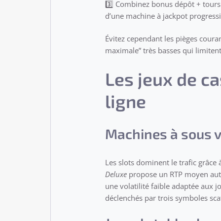
3️⃣ Combinez bonus dépôt + tours g
d’une machine à jackpot progressi
Évitez cependant les pièges couran
maximale” très basses qui limitent
Les jeux de ca
ligne
Machines à sous v
Les slots dominent le trafic grâce
Deluxe
propose un RTP moyen auto
une volatilité faible adaptée aux 
déclenchés par trois symboles sca