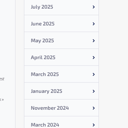
July 2025
June 2025
May 2025
April 2025
March 2025
est
January 2025
 »
November 2024
March 2024