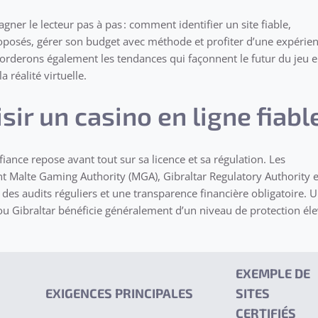
gner le lecteur pas à pas : comment identifier un site fiable,
oposés, gérer son budget avec méthode et profiter d’une expérie
orderons également les tendances qui façonnent le futur du jeu 
a réalité virtuelle.
ir un casino en ligne fiabl
iance repose avant tout sur sa licence et sa régulation. Les
ont Malte Gaming Authority (MGA), Gibraltar Regulatory Authority e
es audits réguliers et une transparence financière obligatoire. 
ou Gibraltar bénéficie généralement d’un niveau de protection él
EXEMPLE DE
EXIGENCES PRINCIPALES
SITES
CERTIFIÉS