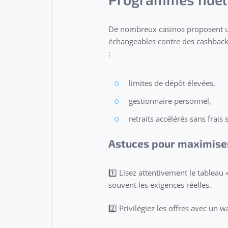
De nombreux casinos proposent un
échangeables contre des cashbacks 
:
limites de dépôt élevées,
gestionnaire personnel,
retraits accélérés sans frais
Astuces pour maximiser
1️⃣ Lisez attentivement le tableau
souvent les exigences réelles.
2️⃣ Privilégiez les offres avec un w