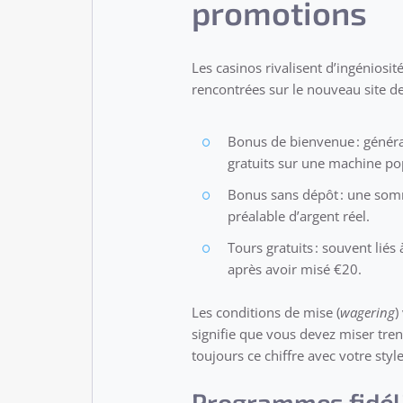
promotions
Les casinos rivalisent d’ingéniosit
rencontrées sur le nouveau site de
Bonus de bienvenue : génér
gratuits sur une machine 
Bonus sans dépôt : une somme
préalable d’argent réel.
Tours gratuits : souvent lié
après avoir misé €20.
Les conditions de mise (
wagering
)
signifie que vous devez miser tre
toujours ce chiffre avec votre style
Programmes fidéli