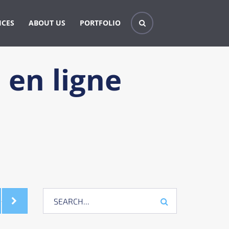
ICES
ABOUT US
PORTFOLIO
 en ligne