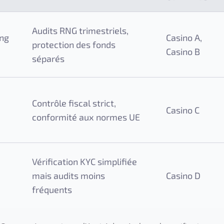
Audits RNG trimestriels,
ng
Casino A,
protection des fonds
Casino B
séparés
Contrôle fiscal strict,
Casino C
conformité aux normes UE
Vérification KYC simplifiée
mais audits moins
Casino D
fréquents