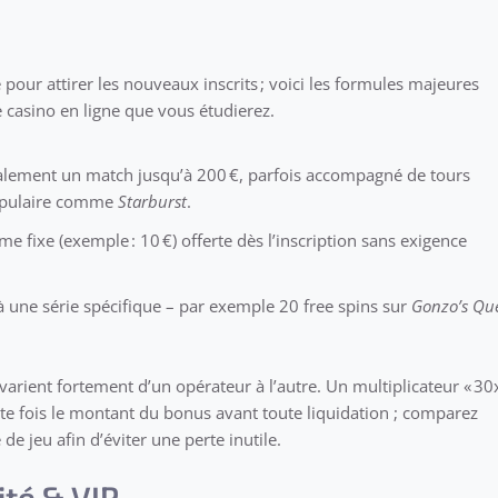
é pour attirer les nouveaux inscrits ; voici les formules majeures
 casino en ligne que vous étudierez.
alement un match jusqu’à 200 €, parfois accompagné de tours
populaire comme
Starburst
.
 fixe (exemple : 10 €) offerte dès l’inscription sans exigence
s à une série spécifique – par exemple 20 free spins sur
Gonzo’s Qu
 varient fortement d’un opérateur à l’autre. Un multiplicateur « 30x
nte fois le montant du bonus avant toute liquidation ; comparez
 de jeu afin d’éviter une perte inutile.
té & VIP