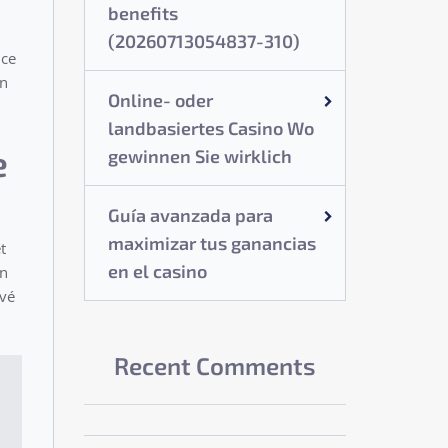
benefits
(20260713054837-310)
nce
en
Online- oder
landbasiertes Casino Wo
e
gewinnen Sie wirklich
Guía avanzada para
maximizar tus ganancias
t
en el casino
Un
evé
Recent Comments