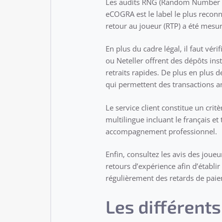
Les audits RNG (Random Number Gene
eCOGRA est le label le plus reco
retour au joueur (RTP) a été mesu
En plus du cadre légal, il faut vé
ou Neteller offrent des dépôts ins
retraits rapides. De plus en plus
qui permettent des transactions a
Le service client constitue un critè
multilingue incluant le français 
accompagnement professionnel.
Enfin, consultez les avis des joue
retours d’expérience afin d’établir
régulièrement des retards de paie
Les différents