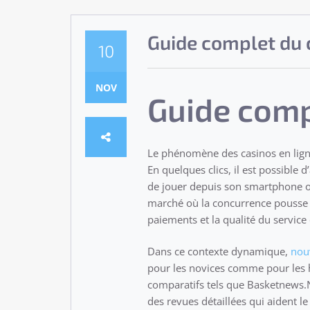
Guide complet du 
10
NOV
Guide comp
Le phénomène des casinos en lign
En quelques clics, il est possible 
de jouer depuis son smartphone ou 
marché où la concurrence pousse c
paiements et la qualité du service 
Dans ce contexte dynamique,
nou
pour les novices comme pour les ha
comparatifs tels que Basketnews.N
des revues détaillées qui aident le