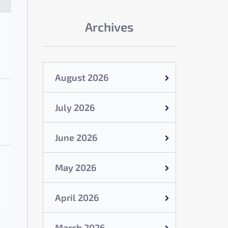
Archives
August 2026
July 2026
June 2026
May 2026
April 2026
March 2026