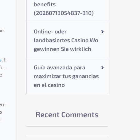
benefits
(20260713054837-310)
me
Online- oder
landbasiertes Casino Wo
gewinnen Sie wirklich
s
. Il
Guía avanzada para
i –
e
maximizar tus ganancias
en el casino
ere
o
Recent Comments
i