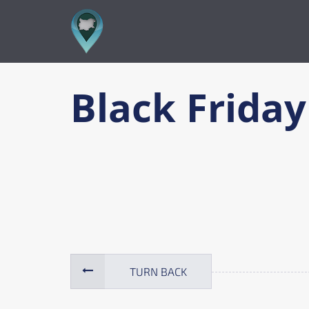
TURN BACK