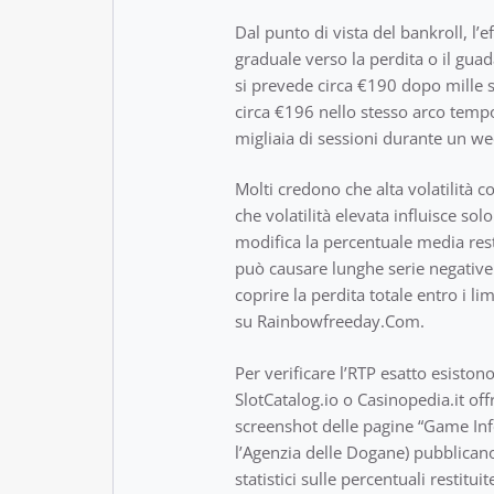
Dal punto di vista del bankroll, l
graduale verso la perdita o il gua
si prevede circa €190 dopo mille s
circa €196 nello stesso arco temp
migliaia di sessioni durante un w
Molti credono che alta volatilità 
che volatilità elevata influisce so
modifica la percentuale media rest
può causare lunghe serie negative
coprire la perdita totale entro i l
su Rainbowfreeday.Com.
Per verificare l’RTP esatto esiston
SlotCatalog.io o Casinopedia.it of
screenshot delle pagine “Game Info”
l’Agenzia delle Dogane) pubblican
statistici sulle percentuali restitu