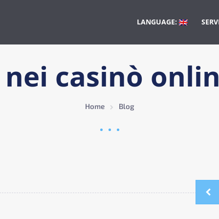
LANGUAGE:
SERV
Home
Blog