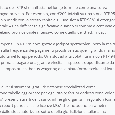
’effetto dell’RTP si manifesta nel lungo termine come una curva
dagno previsto. Per esempio, con €200 iniziali su una slot a RTP 9
pin medi; con lo stesso capitale su una slot a RTP 98 % si ottengo
orale – una differenza significativa quando si somma a centinaia 
eekend promozionale intensivo come quello del Black Friday.
compensi un RTP minore grazie a jackpot spettacolari; però la realt
lo sulla frequenza dei pagamenti piccoli versus quelli grandi, ma n
ituita nel lungo periodo. Una slot ad alta volatilità ma con RTP 9
 prima di pagare una grande vincita — spesso troppo distante da
imiti impostati dal bonus wagering della piattaforma scelta dal letto
o diversi strumenti gratuiti: database specializzati come
frono tabelle aggiornate per ogni titolo; forum dedicati condivido
 presenti sui siti dei casinò; infine gli organismi regolatori (com
o report periodici sulle licenze MGA che includono parametri
ite dalle slots autorizzate sotto quella giurisdizione italiana ma