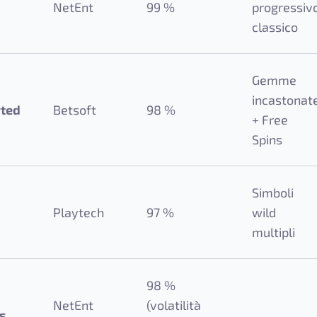
NetEnt
99 %
progressiv
classico
Gemme
incastonat
ted
Betsoft
98 %
+ Free
Spins
Simboli
Playtech
97 %
wild
multipli
98 %
NetEnt
(volatilità
s