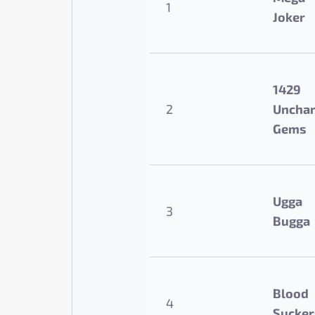
1
Joker
1429
2
Unchar
Gems
Ugga
3
Bugga
Blood
4
Sucker