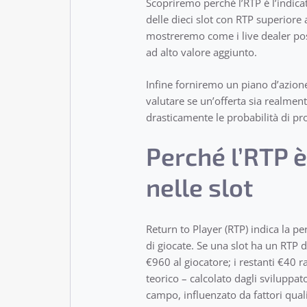
Scopriremo perché l’RTP è l’indica
delle dieci slot con RTP superiore
mostreremo come i live dealer pos
ad alto valore aggiunto.
Infine forniremo un piano d’azione
valutare se un’offerta sia realmen
drasticamente le probabilità di pro
Perché l’RTP è 
nelle slot
Return to Player (RTP) indica la pe
di giocate. Se una slot ha un RTP
€960 al giocatore; i restanti €40 
teorico – calcolato dagli sviluppat
campo, influenzato da fattori quali