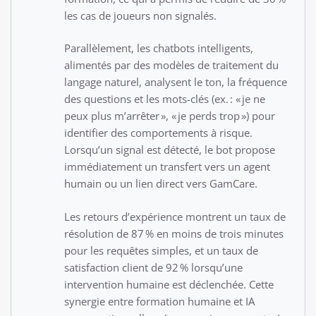
les cas de joueurs non signalés.
Parallèlement, les chatbots intelligents,
alimentés par des modèles de traitement du
langage naturel, analysent le ton, la fréquence
des questions et les mots-clés (ex. : « je ne
peux plus m’arrêter », « je perds trop ») pour
identifier des comportements à risque.
Lorsqu’un signal est détecté, le bot propose
immédiatement un transfert vers un agent
humain ou un lien direct vers GamCare.
Les retours d’expérience montrent un taux de
résolution de 87 % en moins de trois minutes
pour les requêtes simples, et un taux de
satisfaction client de 92 % lorsqu’une
intervention humaine est déclenchée. Cette
synergie entre formation humaine et IA