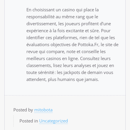
En choisissant un casino qui place la
responsabilité au même rang que le
divertissement, les joueurs profitent d’une
expérience à la fois excitante et sûre. Pour
identifier ces plateformes, rien de tel que les
évaluations objectives de Pottoka.Fr, le site de
revue qui compare, note et conseille les
meilleurs casinos en ligne. Consultez leurs
classements, lisez leurs analyses et jouez en
toute sérénité : les jackpots de demain vous
attendent, plus humains que jamais.
Posted by
mitobota
Posted in
Uncategorized