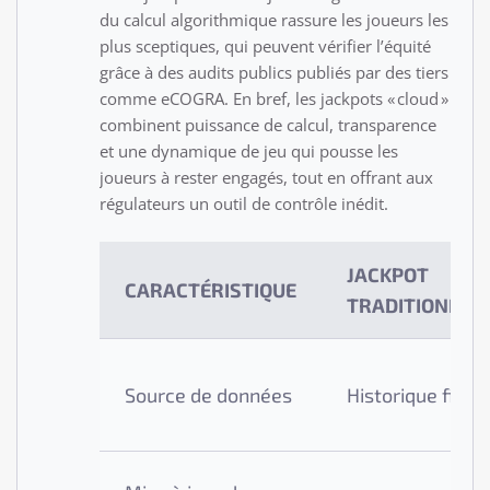
du calcul algorithmique rassure les joueurs les
plus sceptiques, qui peuvent vérifier l’équité
grâce à des audits publics publiés par des tiers
comme eCOGRA. En bref, les jackpots « cloud »
combinent puissance de calcul, transparence
et une dynamique de jeu qui pousse les
joueurs à rester engagés, tout en offrant aux
régulateurs un outil de contrôle inédit.
JACKPOT
CARACTÉRISTIQUE
TRADITIONNEL
Source de données
Historique fixe