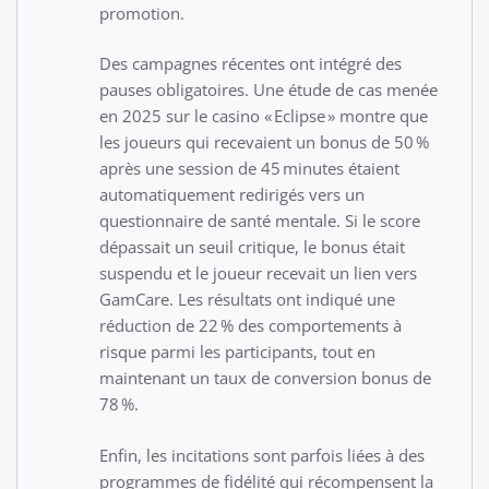
promotion.
Des campagnes récentes ont intégré des
pauses obligatoires. Une étude de cas menée
en 2025 sur le casino « Eclipse » montre que
les joueurs qui recevaient un bonus de 50 %
après une session de 45 minutes étaient
automatiquement redirigés vers un
questionnaire de santé mentale. Si le score
dépassait un seuil critique, le bonus était
suspendu et le joueur recevait un lien vers
GamCare. Les résultats ont indiqué une
réduction de 22 % des comportements à
risque parmi les participants, tout en
maintenant un taux de conversion bonus de
78 %.
Enfin, les incitations sont parfois liées à des
programmes de fidélité qui récompensent la