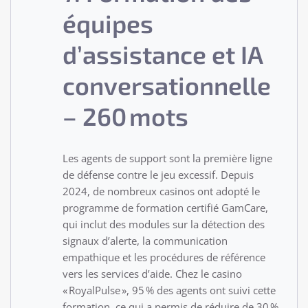
équipes
d’assistance et IA
conversationnelle
– 260 mots
Les agents de support sont la première ligne
de défense contre le jeu excessif. Depuis
2024, de nombreux casinos ont adopté le
programme de formation certifié GamCare,
qui inclut des modules sur la détection des
signaux d’alerte, la communication
empathique et les procédures de référence
vers les services d’aide. Chez le casino
« RoyalPulse », 95 % des agents ont suivi cette
formation, ce qui a permis de réduire de 30 %