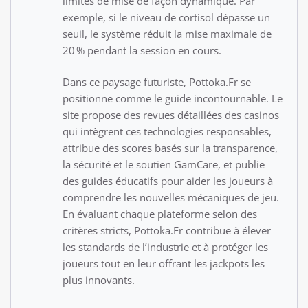
limites de mise de façon dynamique. Par
exemple, si le niveau de cortisol dépasse un
seuil, le système réduit la mise maximale de
20 % pendant la session en cours.
Dans ce paysage futuriste, Pottoka.Fr se
positionne comme le guide incontournable. Le
site propose des revues détaillées des casinos
qui intègrent ces technologies responsables,
attribue des scores basés sur la transparence,
la sécurité et le soutien GamCare, et publie
des guides éducatifs pour aider les joueurs à
comprendre les nouvelles mécaniques de jeu.
En évaluant chaque plateforme selon des
critères stricts, Pottoka.Fr contribue à élever
les standards de l’industrie et à protéger les
joueurs tout en leur offrant les jackpots les
plus innovants.