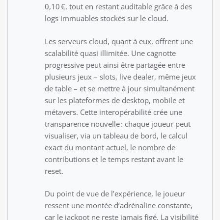
0,10 €, tout en restant auditablе grâce à des
logs immuables stockés sur le cloud.
Les serveurs cloud, quant à eux, offrent une
scalabilité quasi illimitée. Une cagnotte
progressive peut ainsi être partagée entre
plusieurs jeux – slots, live dealer, même jeux
de table – et se mettre à jour simultanément
sur les plateformes de desktop, mobile et
métavers. Cette interopérabilité crée une
transparence nouvelle : chaque joueur peut
visualiser, via un tableau de bord, le calcul
exact du montant actuel, le nombre de
contributions et le temps restant avant le
reset.
Du point de vue de l’expérience, le joueur
ressent une montée d’adrénaline constante,
car le jackpot ne reste jamais figé. La visibilité