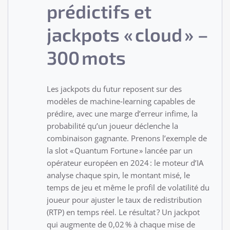
prédictifs et
jackpots « cloud » –
300 mots
Les jackpots du futur reposent sur des
modèles de machine‑learning capables de
prédire, avec une marge d’erreur infime, la
probabilité qu’un joueur déclenche la
combinaison gagnante. Prenons l’exemple de
la slot « Quantum Fortune » lancée par un
opérateur européen en 2024 : le moteur d’IA
analyse chaque spin, le montant misé, le
temps de jeu et même le profil de volatilité du
joueur pour ajuster le taux de redistribution
(RTP) en temps réel. Le résultat ? Un jackpot
qui augmente de 0,02 % à chaque mise de