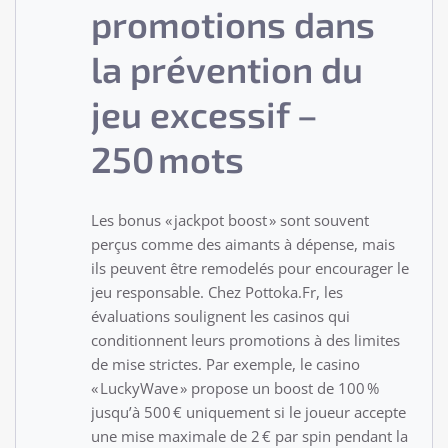
promotions dans
la prévention du
jeu excessif –
250 mots
Les bonus « jackpot boost » sont souvent
perçus comme des aimants à dépense, mais
ils peuvent être remodelés pour encourager le
jeu responsable. Chez Pottoka.Fr, les
évaluations soulignent les casinos qui
conditionnent leurs promotions à des limites
de mise strictes. Par exemple, le casino
« LuckyWave » propose un boost de 100 %
jusqu’à 500 € uniquement si le joueur accepte
une mise maximale de 2 € par spin pendant la