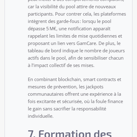
car la visibilité du pool attire de nouveaux
participants. Pour contrer cela, les plateformes
intègrent des garde‑fous : lorsqu le pool
dépasse 5 M€, une notification apparaît
rappelant les limites de mise quotidiennes et
proposant un lien vers GamCare. De plus, le
tableau de bord indique le nombre de joueurs
actifs dans le pool, afin de sensibiliser chacun
à l’impact collectif de ses mises.
En combinant blockchain, smart contracts et
mesures de prévention, les jackpots
communautaires offrent une expérience à la
fois excitante et sécurisée, où la foule finance
le gain sans sacrifier la responsabilité
individuelle.
7. Formation des