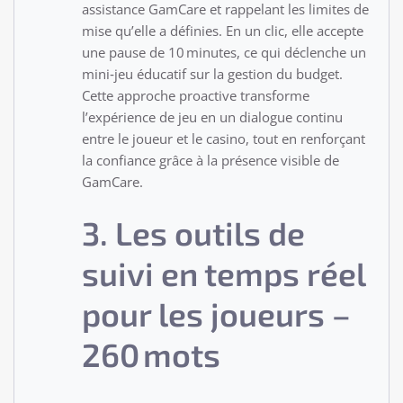
assistance GamCare et rappelant les limites de
mise qu’elle a définies. En un clic, elle accepte
une pause de 10 minutes, ce qui déclenche un
mini‑jeu éducatif sur la gestion du budget.
Cette approche proactive transforme
l’expérience de jeu en un dialogue continu
entre le joueur et le casino, tout en renforçant
la confiance grâce à la présence visible de
GamCare.
3. Les outils de
suivi en temps réel
pour les joueurs –
260 mots