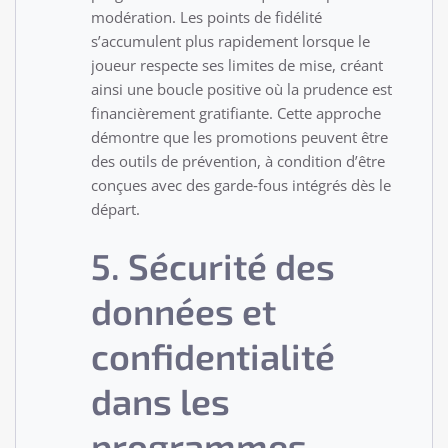
modération. Les points de fidélité
s’accumulent plus rapidement lorsque le
joueur respecte ses limites de mise, créant
ainsi une boucle positive où la prudence est
financièrement gratifiante. Cette approche
démontre que les promotions peuvent être
des outils de prévention, à condition d’être
conçues avec des garde‑fous intégrés dès le
départ.
5. Sécurité des
données et
confidentialité
dans les
programmes