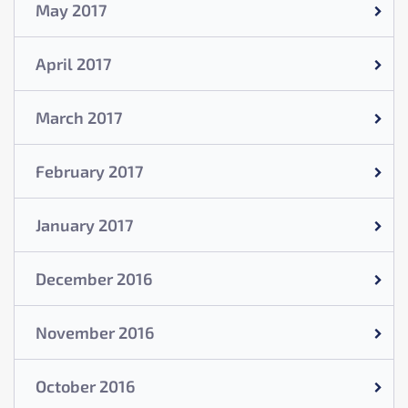
May 2017
April 2017
March 2017
February 2017
January 2017
December 2016
November 2016
October 2016