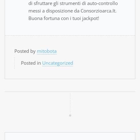
di sfruttare gli strumenti di auto‑controllo
messi a disposizione da Consorzioarca.It.
Buona fortuna con i tuoi jackpot!
Posted by
mitobota
Posted in
Uncategorized