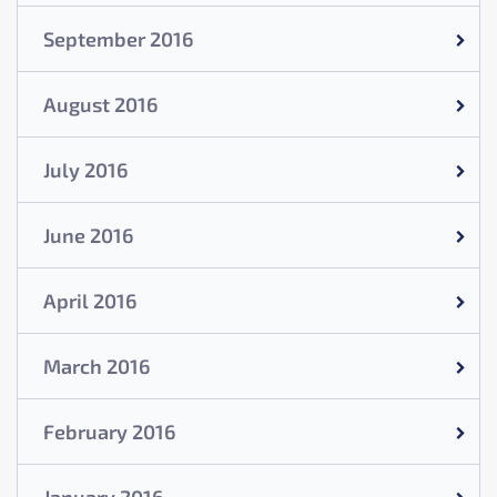
September 2016
August 2016
July 2016
June 2016
April 2016
March 2016
February 2016
January 2016