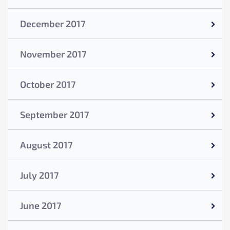
December 2017
November 2017
October 2017
September 2017
August 2017
July 2017
June 2017