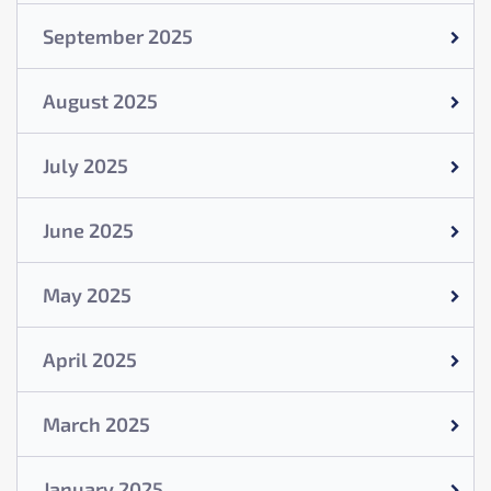
September 2025
August 2025
July 2025
June 2025
May 2025
April 2025
March 2025
January 2025