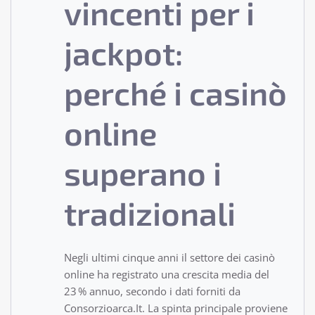
vincenti per i
jackpot:
perché i casinò
online
superano i
tradizionali
Negli ultimi cinque anni il settore dei casinò
online ha registrato una crescita media del
23 % annuo, secondo i dati forniti da
Consorzioarca.It. La spinta principale proviene