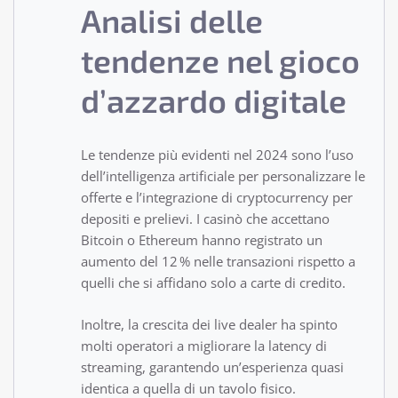
Analisi delle
tendenze nel gioco
d’azzardo digitale
Le tendenze più evidenti nel 2024 sono l’uso
dell’intelligenza artificiale per personalizzare le
offerte e l’integrazione di cryptocurrency per
depositi e prelievi. I casinò che accettano
Bitcoin o Ethereum hanno registrato un
aumento del 12 % nelle transazioni rispetto a
quelli che si affidano solo a carte di credito.
Inoltre, la crescita dei live dealer ha spinto
molti operatori a migliorare la latency di
streaming, garantendo un’esperienza quasi
identica a quella di un tavolo fisico.