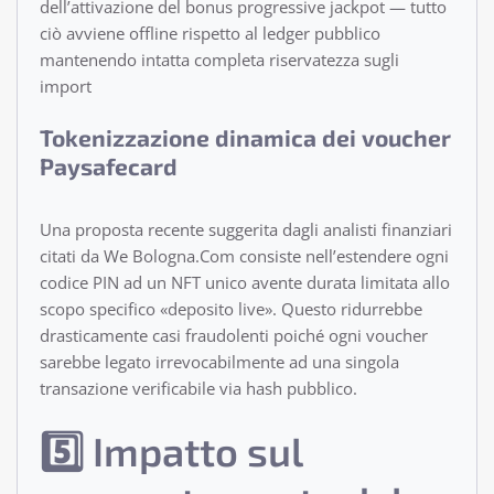
dell’attivazione del bonus progressive jackpot — tutto
ciò avviene offline rispetto al ledger pubblico
mantenendo intatta completa riservatezza sugli
import​​
Tokenizzazione dinamica dei voucher
Paysafecard
Una proposta recente suggerita dagli analisti finanziari
citati da We Bologna.Com consiste nell’estendere ogni
codice PIN ad un NFT unico avente durata limitata allo
scopo specifico «deposito live». Questo ridurrebbe
drasticamente casi fraudolenti poiché ogni voucher
sarebbe legato irrevocabilmente ad una singola
transazione verificabile via hash pubblico.
5️⃣ Impatto sul