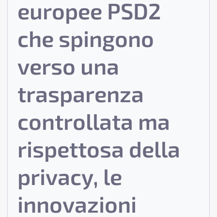
europee PSD2
che spingono
verso una
trasparenza
controllata ma
rispettosa della
privacy, le
innovazioni