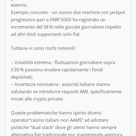
esterno.
Esempio concreto : un nuovo slot machine con jackpot
progressivo pari a XMR 5000 ha registrato un
incremento del 38 % nelle giocate giornaliere rispetto
ad altri titoli supportanti solo fiat.
Tuttavia vi sono rischi notevoli:
– Volatilità estrema : fluttuazioni giornaliere sopra
il 30 % possono erodere rapidamente i fondi
depositati;
– Incertezza normativa : autorità italiane stanno
valutando se introdurre requisiti AML specificamente
mirati alle crypto private;
Queste problematiche hanno spinto diversi
operator“casino italiani non AAMS” ad adottare
politiche “dual stack” dove gli utenti hanno sempre
alternativa fiat tradizionale pur mantenendo apertura