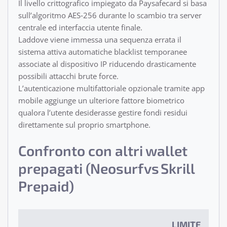
Il livello crittografico impiegato da Paysafecard si basa
sull’algoritmo AES‐256 durante lo scambio tra server
centrale ed interfaccia utente finale.
Laddove viene immessa una sequenza errata il
sistema attiva automatiche blacklist temporanee
associate al dispositivo IP riducendo drasticamente
possibili attacchi brute force.
L’autenticazione multifattoriale opzionale tramite app
mobile aggiunge un ulteriore fattore biometrico
qualora l’utente desiderasse gestire fondi residui
direttamente sul proprio smartphone.
Confronto con altri wallet
prepagati (Neosurf vs Skrill
Prepaid)
LIMITE