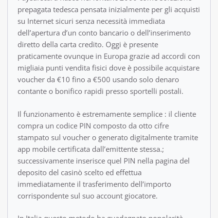
prepagata tedesca pensata inizialmente per gli acquisti
su Internet sicuri senza necessità immediata
dell’apertura d’un conto bancario o dell’inserimento
diretto della carta credito. Oggi è presente
praticamente ovunque in Europa grazie ad accordi con
migliaia punti vendita fisici dove è possibile acquistare
voucher da €10 fino a €500 usando solo denaro
contante o bonifico rapidi presso sportelli postali.
Il funzionamento è estremamente semplice : il cliente
compra un codice PIN composto da otto cifre
stampato sul voucher o generato digitalmente tramite
app mobile certificata dall’emittente stessa.;
successivamente inserisce quel PIN nella pagina del
deposito del casinò scelto ed effettua
immediatamente il trasferimento dell’importo
corrispondente sul suo account giocatore.