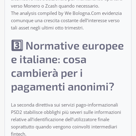
verso Monero o Zcash quando necessario.
The analysis compiled by We Bologna.Com evidenzia
comunque una crescita costante dell’interesse verso
tali asset negli ultimi otto trimestri.
3️⃣ Normative europee
e italiane: cosa
cambierà per i
pagamenti anonimi?
La seconda direttiva sui servizi pago‐informa­zionali
PSD2 stabilisce obblighi più severi sulle informazioni
relative all’identificazione dell’utilizzatore finale
soprattutto quando vengono coinvolti intermediari
fintech.