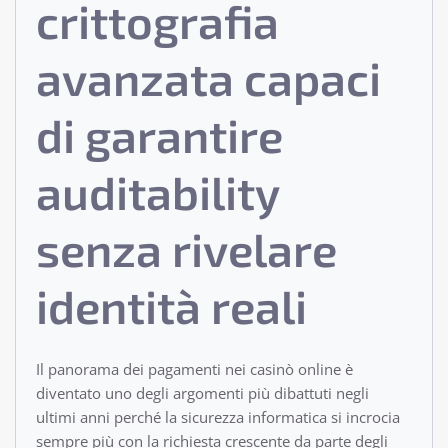
crittografia
avanzata capaci
di garantire
auditability
senza rivelare
identità reali​
Il panorama dei pagamenti nei casinò online è
diventato uno degli argomenti più dibattuti negli
ultimi anni perché la sicurezza informatica si incrocia
sempre più con la richiesta crescente da parte degli