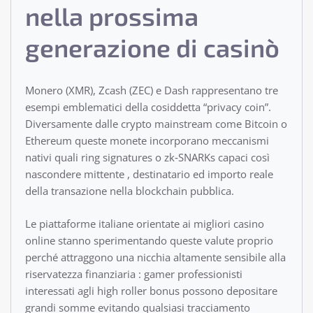
nella prossima
generazione di casinò
Monero (XMR), Zcash (ZEC) e Dash rappresentano tre
esempi emblematici della cosiddetta “privacy coin”.
Diversamente dalle crypto mainstream come Bitcoin o
Ethereum queste monete incorporano meccanismi
nativi quali ring signatures o zk‐SNARKs capaci così
nascondere mittente , destinatario ed importo reale
della transazione nella blockchain pubblica.
Le piattaforme italiane orientate ai migliori casino
online stanno sperimentando queste valute proprio
perché attraggono una nicchia altamente sensibile alla
riservatezza finanziaria : gamer professionisti
interessati agli high roller bonus possono depositare
grandi somme evitando qualsiasi tracciamento