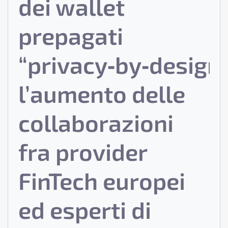
dei wallet
prepagati
“privacy‑by‑design”
l’aumento delle
collaborazioni
fra provider
FinTech europei
ed esperti di