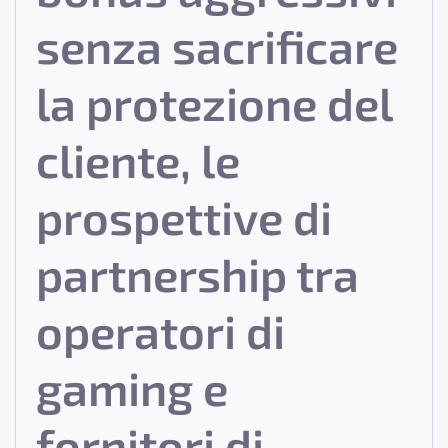
senza sacrificare
la protezione del
cliente, le
prospettive di
partnership tra
operatori di
gaming e
fornitori di