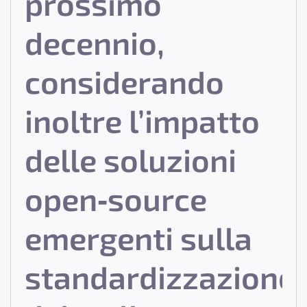
prossimo
decennio,
considerando
inoltre l’impatto
delle soluzioni
open‑source
emergenti sulla
standardizzazione