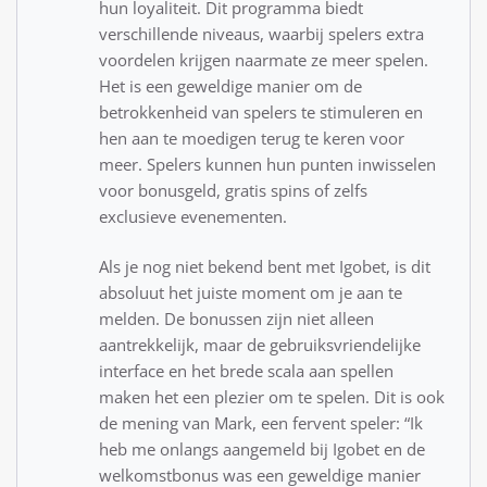
hun loyaliteit. Dit programma biedt
verschillende niveaus, waarbij spelers extra
voordelen krijgen naarmate ze meer spelen.
Het is een geweldige manier om de
betrokkenheid van spelers te stimuleren en
hen aan te moedigen terug te keren voor
meer. Spelers kunnen hun punten inwisselen
voor bonusgeld, gratis spins of zelfs
exclusieve evenementen.
Als je nog niet bekend bent met Igobet, is dit
absoluut het juiste moment om je aan te
melden. De bonussen zijn niet alleen
aantrekkelijk, maar de gebruiksvriendelijke
interface en het brede scala aan spellen
maken het een plezier om te spelen. Dit is ook
de mening van Mark, een fervent speler: “Ik
heb me onlangs aangemeld bij Igobet en de
welkomstbonus was een geweldige manier