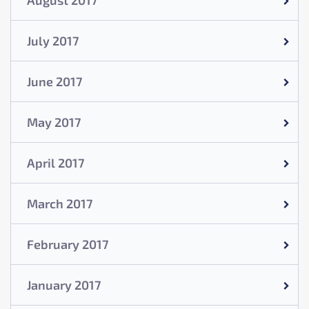
July 2017
June 2017
May 2017
April 2017
March 2017
February 2017
January 2017