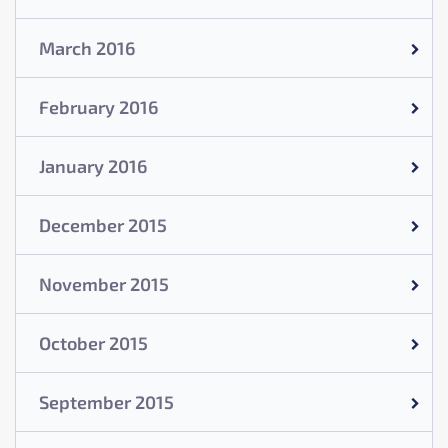
March 2016
February 2016
January 2016
December 2015
November 2015
October 2015
September 2015