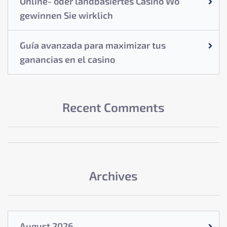
Online- oder landbasiertes Casino Wo
gewinnen Sie wirklich
Guía avanzada para maximizar tus
ganancias en el casino
Recent Comments
Archives
August 2026