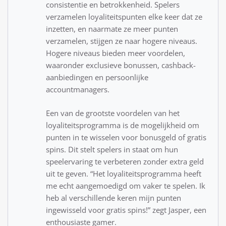
consistentie en betrokkenheid. Spelers
verzamelen loyaliteitspunten elke keer dat ze
inzetten, en naarmate ze meer punten
verzamelen, stijgen ze naar hogere niveaus.
Hogere niveaus bieden meer voordelen,
waaronder exclusieve bonussen, cashback-
aanbiedingen en persoonlijke
accountmanagers.
Een van de grootste voordelen van het
loyaliteitsprogramma is de mogelijkheid om
punten in te wisselen voor bonusgeld of gratis
spins. Dit stelt spelers in staat om hun
speelervaring te verbeteren zonder extra geld
uit te geven. “Het loyaliteitsprogramma heeft
me echt aangemoedigd om vaker te spelen. Ik
heb al verschillende keren mijn punten
ingewisseld voor gratis spins!” zegt Jasper, een
enthousiaste gamer.