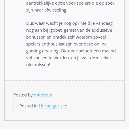
aantrekkelijke optie voor spelers die op zoek
zijn naar afwisseling.
Dus waar wacht je nog op? Meld je vandaag
nog aan bij Igobet, geniet van de exclusieve
bonussen en ontdek zelf waarom zoveel
spelers enthousiast zijn over deze online
gaming ervaring. Oktober belooft een maand
vol kansen te worden, en je wilt deze zeker
niet missen!
Posted by
mitobota
Posted in
Uncategorized