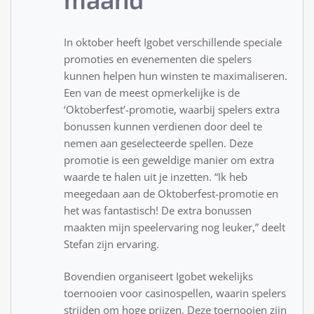
In oktober heeft Igobet verschillende speciale
promoties en evenementen die spelers
kunnen helpen hun winsten te maximaliseren.
Een van de meest opmerkelijke is de
‘Oktoberfest’-promotie, waarbij spelers extra
bonussen kunnen verdienen door deel te
nemen aan geselecteerde spellen. Deze
promotie is een geweldige manier om extra
waarde te halen uit je inzetten. “Ik heb
meegedaan aan de Oktoberfest-promotie en
het was fantastisch! De extra bonussen
maakten mijn speelervaring nog leuker,” deelt
Stefan zijn ervaring.
Bovendien organiseert Igobet wekelijks
toernooien voor casinospellen, waarin spelers
strijden om hoge prijzen. Deze toernooien zijn