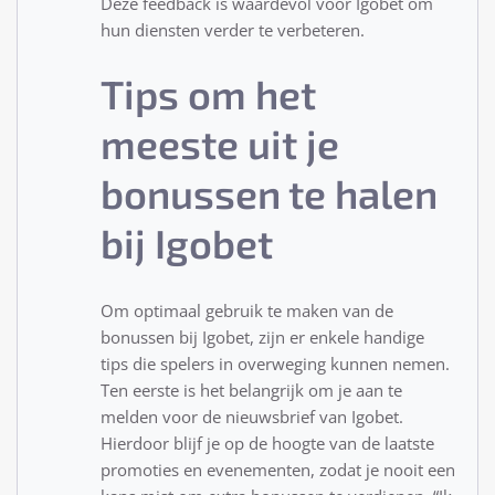
Deze feedback is waardevol voor Igobet om
hun diensten verder te verbeteren.
Tips om het
meeste uit je
bonussen te halen
bij Igobet
Om optimaal gebruik te maken van de
bonussen bij Igobet, zijn er enkele handige
tips die spelers in overweging kunnen nemen.
Ten eerste is het belangrijk om je aan te
melden voor de nieuwsbrief van Igobet.
Hierdoor blijf je op de hoogte van de laatste
promoties en evenementen, zodat je nooit een