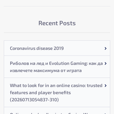
Recent Posts
Coronavirus disease 2019
Риболов на лед и Evolution Gaming: как да
извлечете максимума от играта
What to look for in an online casino: trusted
features and player benefits
(20260713054837-310)