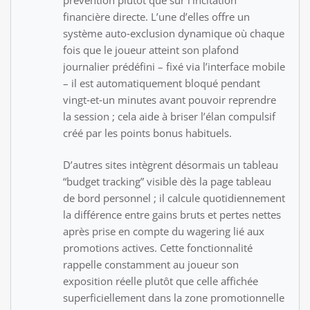
financière directe. L’une d’elles offre un
système auto‑exclusion dynamique où chaque
fois que le joueur atteint son plafond
journalier prédéfini – fixé via l’interface mobile
– il est automatiquement bloqué pendant
vingt‑et‑un minutes avant pouvoir reprendre
la session ; cela aide à briser l’élan compulsif
créé par les points bonus habituels.
D’autres sites intègrent désormais un tableau
“budget tracking” visible dès la page tableau
de bord personnel ; il calcule quotidiennement
la différence entre gains bruts et pertes nettes
après prise en compte du wagering lié aux
promotions actives. Cette fonctionnalité
rappelle constamment au joueur son
exposition réelle plutôt que celle affichée
superficiellement dans la zone promotionnelle