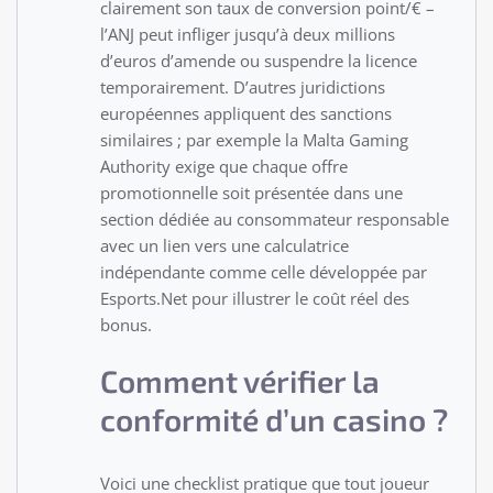
clairement son taux de conversion point/€ –
l’ANJ peut infliger jusqu’à deux millions
d’euros d’amende ou suspendre la licence
temporairement. D’autres juridictions
européennes appliquent des sanctions
similaires ; par exemple la Malta Gaming
Authority exige que chaque offre
promotionnelle soit présentée dans une
section dédiée au consommateur responsable
avec un lien vers une calculatrice
indépendante comme celle développée par
Esports.Net pour illustrer le coût réel des
bonus.
Comment vérifier la
conformité d’un casino ?
Voici une checklist pratique que tout joueur