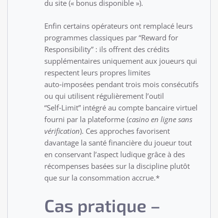
du site (« bonus disponible »).
Enfin certains opérateurs ont remplacé leurs
programmes classiques par “Reward for
Responsibility” : ils offrent des crédits
supplémentaires uniquement aux joueurs qui
respectent leurs propres limites
auto‑imposées pendant trois mois consécutifs
ou qui utilisent régulièrement l’outil
“Self‑Limit” intégré au compte bancaire virtuel
fourni par la plateforme (
casino en ligne sans
vérification
). Ces approches favorisent
davantage la santé financière du joueur tout
en conservant l’aspect ludique grâce à des
récompenses basées sur la discipline plutôt
que sur la consommation accrue.*
Cas pratique –