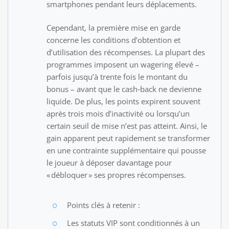
smartphones pendant leurs déplacements.
Cependant, la première mise en garde
concerne les conditions d’obtention et
d’utilisation des récompenses. La plupart des
programmes imposent un wagering élevé –
parfois jusqu’à trente fois le montant du
bonus – avant que le cash‑back ne devienne
liquide. De plus, les points expirent souvent
après trois mois d’inactivité ou lorsqu’un
certain seuil de mise n’est pas atteint. Ainsi, le
gain apparent peut rapidement se transformer
en une contrainte supplémentaire qui pousse
le joueur à déposer davantage pour
« débloquer » ses propres récompenses.
Points clés à retenir :
Les statuts VIP sont conditionnés à un