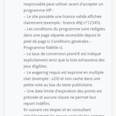
responsable peut utiliser avant d’accepter un
programme VIP :
– Le site possède une licence valide affichée
clairement (exemple : licence ANJ n°12345).
– Les conditions du programme sont rédigées
dans une page séparée accessible depuis le
pied de page (« Conditions générales –
Programme fidélité »).
– Le taux de conversion point/€ est indiqué
explicitement ainsi que la liste exhaustive des
jeux éligibles.
– Le wagering requis est exprimé en multiple
clair (exemple : x20) et non caché dans une
petite note au bas du texte publicitaire.
– Une date limite d’expiration des points est
précisée et aucune clause ne permet leur
report indéfini.
En suivant ces étapes et en consultant
régulièrement les revues spécialisées comme