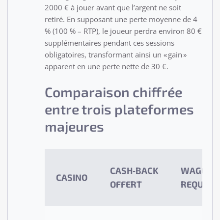
2000 € à jouer avant que l’argent ne soit
retiré. En supposant une perte moyenne de 4
% (100 % – RTP), le joueur perdra environ 80 €
supplémentaires pendant ces sessions
obligatoires, transformant ainsi un « gain »
apparent en une perte nette de 30 €.
Comparaison chiffrée
entre trois plateformes
majeures
CASH‑BACK
WAGERI
CASINO
OFFERT
REQUIS