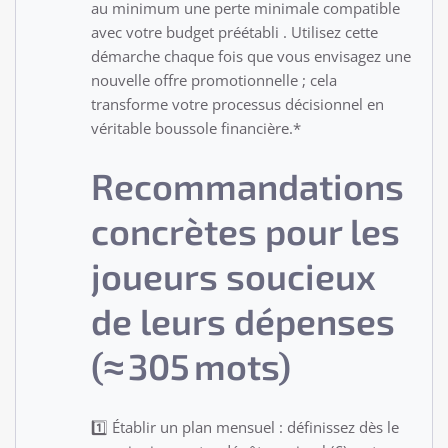
au minimum une perte minimale compatible
avec votre budget préétabli . Utilisez cette
démarche chaque fois que vous envisagez une
nouvelle offre promotionnelle ; cela
transforme votre processus décisionnel en
véritable boussole financière.*
Recommandations
concrètes pour les
joueurs soucieux
de leurs dépenses
(≈ 305 mots)
1️⃣ Établir un plan mensuel : définissez dès le