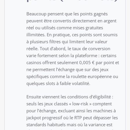
Beaucoup pensent que les points gagnés
peuvent être convertis directement en argent
réel ou utilisés comme mises gratuites
illimitées. En pratique, ces points sont soumis
à plusieurs filtres qui limitent leur valeur
réelle. Tout d’abord, le taux de conversion
varie fortement selon la plateforme : certains
casinos offrent seulement 0,005 € par point et
ne permettent l’échange que sur des jeux
spécifiques comme la roulette européenne ou
quelques slots à faible volatilité.
Ensuite viennent les conditions d’éligibilité :
seuls les jeux classés « low‑risk » comptent
pour l’échange, excluant ainsi les machines à
jackpot progressif où le RTP peut dépasser les
standards habituels mais où la variance est