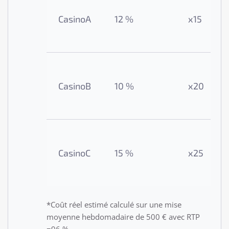
CasinoA
12 %
x15
CasinoB
10 %
x20
CasinoC
15 %
x25
*Coût réel estimé calculé sur une mise
moyenne hebdomadaire de 500 € avec RTP
=96 %.