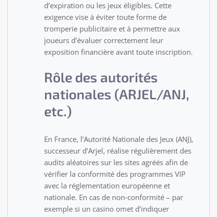
d’expiration ou les jeux éligibles. Cette
exigence vise à éviter toute forme de
tromperie publicitaire et à permettre aux
joueurs d’évaluer correctement leur
exposition financière avant toute inscription.
Rôle des autorités
nationales (ARJEL/ANJ,
etc.)
En France, l’Autorité Nationale des Jeux (ANJ),
successeur d’Arjel, réalise régulièrement des
audits aléatoires sur les sites agréés afin de
vérifier la conformité des programmes VIP
avec la réglementation européenne et
nationale. En cas de non‑conformité – par
exemple si un casino omet d’indiquer