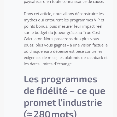
paysafecard en toute connaissance de cause.
Dans cet article, nous allons déconstruire les
mythes qui entourent les programmes VIP et
points bonus, puis mesurer leur impact réel
sur le budget du joueur grâce au True Cost
Calculator. Nous passerons du « plus vous
jouez, plus vous gagnez » à une vision factuelle
où chaque euro dépensé est pesé contre les
exigences de mise, les plafonds de cashback et
les dates limites d’échange.
Les programmes
de fidélité – ce que
promet l’industrie
(≈ 280 mots)