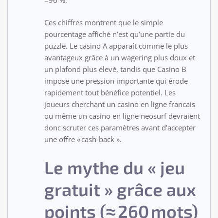
Ces chiffres montrent que le simple
pourcentage affiché n’est qu’une partie du
puzzle. Le casino A apparaît comme le plus
avantageux grâce à un wagering plus doux et
un plafond plus élevé, tandis que Casino B
impose une pression importante qui érode
rapidement tout bénéfice potentiel. Les
joueurs cherchant un casino en ligne francais
ou même un casino en ligne neosurf devraient
donc scruter ces paramètres avant d’accepter
une offre « cash‑back ».
Le mythe du « jeu
gratuit » grâce aux
points (≈ 260 mots)