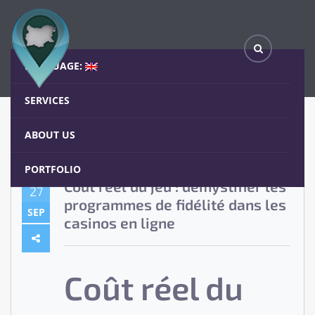
Coût réel du jeu : démystifier les programmes de fidélité dans les casinos en ligne
Home
Blog
LANGUAGE:
SERVICES
ABOUT US
PORTFOLIO
Coût réel du jeu : démystifier les
27
programmes de fidélité dans les
SEP
casinos en ligne
Coût réel du