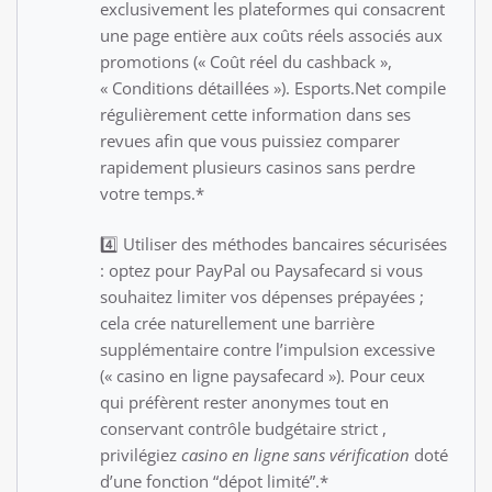
exclusivement les plateformes qui consacrent
une page entière aux coûts réels associés aux
promotions (« Coût réel du cashback »,
« Conditions détaillées »). Esports.Net compile
régulièrement cette information dans ses
revues afin que vous puissiez comparer
rapidement plusieurs casinos sans perdre
votre temps.*
4️⃣ Utiliser des méthodes bancaires sécurisées
: optez pour PayPal ou Paysafecard si vous
souhaitez limiter vos dépenses prépayées ;
cela crée naturellement une barrière
supplémentaire contre l’impulsion excessive
(« casino en ligne paysafecard »). Pour ceux
qui préfèrent rester anonymes tout en
conservant contrôle budgétaire strict ,
privilégiez
casino en ligne sans vérification
doté
d’une fonction “dépot limité”.*