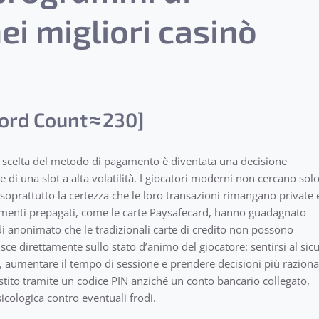
i migliori casinò
ord Count ≈ 230]
 scelta del metodo di pagamento è diventata una decisione
e di una slot a alta volatilità. I giocatori moderni non cercano sol
oprattutto la certezza che le loro transazioni rimangano private 
agamenti prepagati, come le carte Paysafecard, hanno guadagnato
di anonimato che le tradizionali carte di credito non possono
sce direttamente sullo stato d’animo del giocatore: sentirsi al sic
, aumentare il tempo di sessione e prendere decisioni più raziona
tito tramite un codice PIN anziché un conto bancario collegato,
icologica contro eventuali frodi.