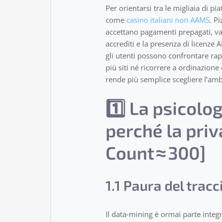
Per orientarsi tra le migliaia di pi
come
casino italiani non AAMS
. P
accettano pagamenti prepagati, valu
accrediti e la presenza di licenze
gli utenti possono confrontare ra
più siti né ricorrere a ordinazione
rende più semplice scegliere l’ambi
1️⃣ La psicolo
perché la pri
Count ≈ 300]
1.1 Paura del trac
Il data‑mining è ormai parte integr