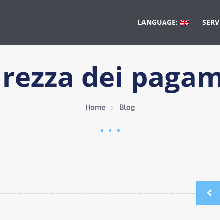
LANGUAGE:
SERV
Home
Blog