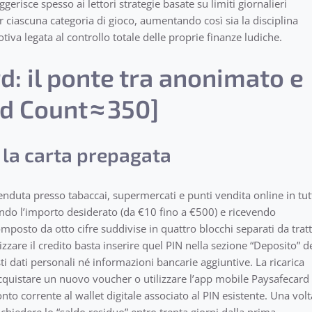
risce spesso ai lettori strategie basate su limiti giornalieri
r ciascuna categoria di gioco, aumentando così sia la disciplina
iva legata al controllo totale delle proprie finanze ludiche.
d: il ponte tra anonimato e
d Count ≈ 350]
 la carta prepagata
enduta presso tabaccai, supermercati e punti vendita online in tut
endo l’importo desiderato (da €10 fino a €500) e ricevendo
osto da otto cifre suddivise in quattro blocchi separati da tratt
zare il credito basta inserire quel PIN nella sezione “Deposito” d
ti dati personali né informazioni bancarie aggiuntive. La ricarica
cquistare un nuovo voucher o utilizzare l’app mobile Paysafecard
nto corrente al wallet digitale associato al PIN esistente. Una volt
richiedere lo “saldo residuo” entro trenta giorni dalla prima