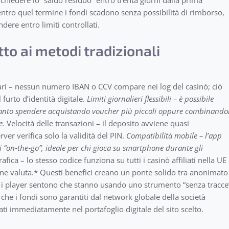
ntro quel termine i fondi scadono senza possibilità di rimborso,
dere entro limiti controllati.
tto ai metodi tradizionali
cari – nessun numero IBAN o CCV compare nei log del casinò; ciò
 furto d’identità digitale.
Limiti giornalieri flessibili – è possibile
nto spendere acquistando voucher più piccoli oppure combinando
e.
Velocità delle transazioni – il deposito avviene quasi
ver verifica solo la validità del PIN.
Compatibilità mobile – l’app
 “on‑the‑go”, ideale per chi gioca su smartphone durante gli
fica – lo stesso codice funziona su tutti i casinò affiliati nella UE
one valuta.* Questi benefici creano un ponte solido tra anonimato
: i player sentono che stanno usando uno strumento “senza tracce
he i fondi sono garantiti dal network globale della società
ati immediatamente nel portafoglio digitale del sito scelto.