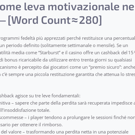
come leva motivazionale ne
 — [Word Count ≈ 280]
rogrammi fedeltà più apprezzati perché restituisce una percentua
 un periodo definito (solitamente settimanale o mensile). Se un
tilità media come “Starburst” e il casino offre un cashback del 15 
i bonus ricaricabile da utilizzare entro trenta giorni su qualsiasi
canismo è percepito dai giocatori come un “premio sicuro”: anch
c’è sempre una piccola restituzione garantita che attenua lo stre
ashback agisce su tre leve fondamentali:
itiva – sapere che parte della perdita sarà recuperata impedisce 
ll’insoddisfazione totale.
scommesse – i player tendono a prolungare le sessioni finché no
sario per ottenere il rimborso.
 del valore – trasformando una perdita netta in una potenziale