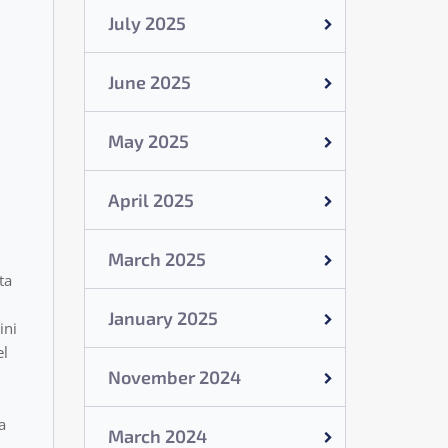
July 2025
June 2025
May 2025
April 2025
March 2025
ta
January 2025
ini
el
November 2024
a
March 2024