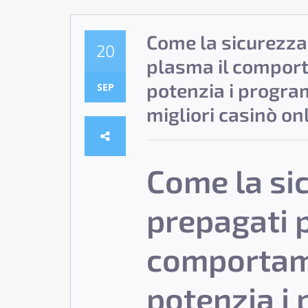
Come la sicurezza
20
plasma il comport
potenzia i progra
SEP
migliori casinò on
Come la si
prepagati 
comportame
potenzia i