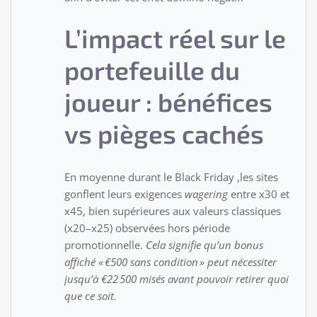
L’impact réel sur le
portefeuille du
joueur : bénéfices
vs pièges cachés
En moyenne durant le Black Friday ,les sites
gonflent leurs exigences
wagering
entre x30 et
x45, bien supérieures aux valeurs classiques
(x20–x25) observées hors période
promotionnelle.
Cela signifie qu’un bonus
affiché « €500 sans condition » peut nécessiter
jusqu’à €22 500 misés avant pouvoir retirer quoi
que ce soit.