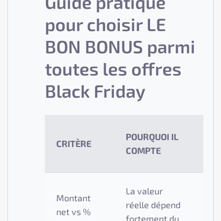
Guide pratique
pour choisir LE
BON BONUS parmi
toutes les offres
Black Friday
QU
POURQUOI IL
CRITÈRE
À S
COMPTE
PO
La valeur
Que
Montant
réelle dépend
mo
net vs %
fortement du
bud