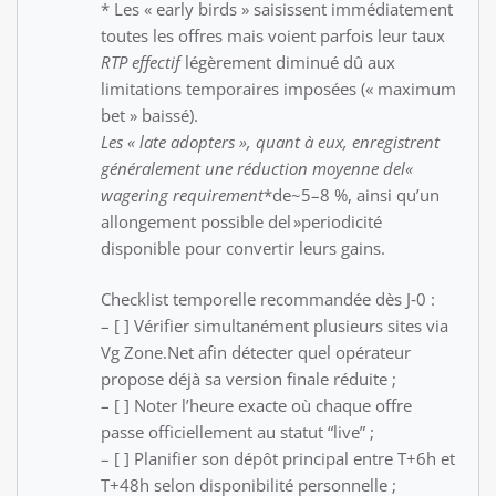
* Les « early birds » saisissent immédiatement
toutes les offres mais voient parfois leur taux
RTP effectif
légèrement diminué dû aux
limitations temporaires imposées (« maximum
bet » baissé).
Les « late adopters », quant à eux, enregistrent
généralement une réduction moyenne del« ​
wagering requirement
*de~5–8 %, ainsi qu’un
allongement possible del »​periodicité
disponible pour convertir leurs gains.​
Checklist temporelle recommandée dès J‑0 :
– [ ] Vérifier simultanément plusieurs sites via
Vg Zone.Net afin détecter quel opérateur
propose déjà sa version finale réduite ;
– [ ] Noter l’heure exacte où chaque offre
passe officiellement au statut “live” ;
– [ ] Planifier son dépôt principal entre T+6h et
T+48h selon disponibilité personnelle ;