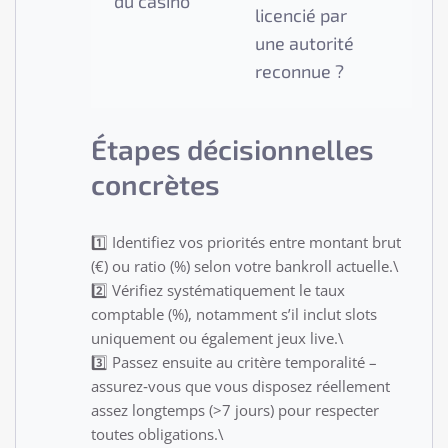
du casino
licencié par
une autorité
reconnue ?
Étapes décisionnelles
concrètes
1️⃣ Identifiez vos priorités entre montant brut
(€) ou ratio (%) selon votre bankroll actuelle.\
2️⃣ Vérifiez systématiquement le taux
comptable (%), notamment s’il inclut slots
uniquement ou également jeux live.\
3️⃣ Passez ensuite au critère temporalité –
assurez‑vous que vous disposez réellement
assez longtemps (>7 jours) pour respecter
toutes obligations.\