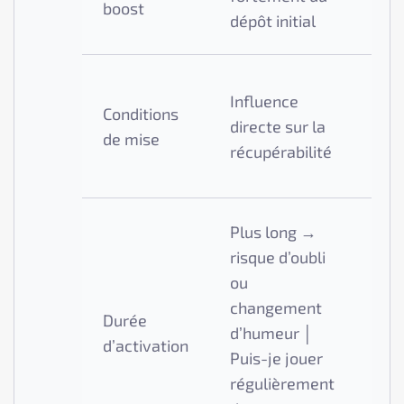
boost
dépôt initial
max
Que
Influence
Conditions
con
directe sur la
de mise
aux
récupérabilité
?
Plus long →
risque d’oubli
ou
changement
Durée
d’humeur │
d’activation
Puis-je jouer
régulièrement