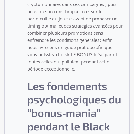
cryptomonnaies dans ces campagnes ; puis
nous mesurerons l’impact réel sur le
portefeuille du joueur avant de proposer un
timing optimal et des stratégies avancées pour
combiner plusieurs promotions sans
enfreindre les conditions générales ; enfin
nous livrerons un guide pratique afin que
vous puissiez choisir LE BONUS idéal parmi
toutes celles qui pullulent pendant cette
période exceptionnelle.​
Les fondements
psychologiques du
“bonus‑mania”
pendant le Black