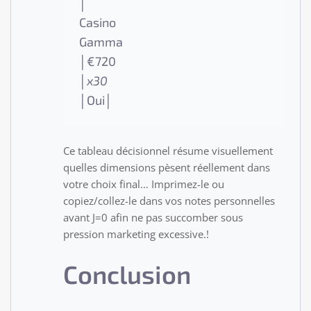
│
Casino
Gamma
│€720
│
x30
│Oui│
Ce tableau décisionnel résume visuellement
quelles dimensions pèsent réellement dans
votre choix final… Imprimez-le ou
copiez/collez-le dans vos notes personnelles
avant J=0 afin ne pas succomber sous
pression marketing excessive.!
Conclusion