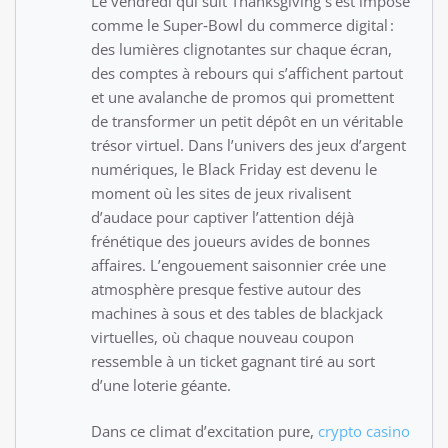
Le vendredi qui suit Thanksgiving s’est imposé
comme le Super‑Bowl du commerce digital :
des lumières clignotantes sur chaque écran,
des comptes à rebours qui s’affichent partout
et une avalanche de promos qui promettent
de transformer un petit dépôt en un véritable
trésor virtuel. Dans l’univers des jeux d’argent
numériques, le Black Friday est devenu le
moment où les sites de jeux rivalisent
d’audace pour captiver l’attention déjà
frénétique des joueurs avides de bonnes
affaires. L’engouement saisonnier crée une
atmosphère presque festive autour des
machines à sous et des tables de blackjack
virtuelles, où chaque nouveau coupon
ressemble à un ticket gagnant tiré au sort
d’une loterie géante.
Dans ce climat d’excitation pure,
crypto casino