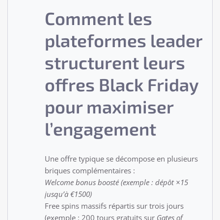
Comment les
plateformes leader
structurent leurs
offres Black Friday
pour maximiser
l’engagement
Une offre typique se décompose en plusieurs
briques complémentaires :
Welcome bonus boosté (exemple : dépôt ×15
jusqu’à €1500)
Free spins massifs répartis sur trois jours
(exemple : 200 tours gratuits sur
Gates of