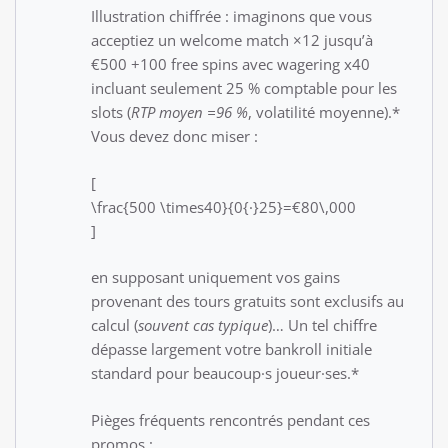
Illustration chiffrée : imaginons que vous
acceptiez un welcome match ×12 jusqu’à
€500 +100 free spins avec wagering x40
incluant seulement 25 % comptable pour les
slots (
RTP moyen =96 %
, volatilité moyenne).*
Vous devez donc miser :
[
\frac{500 \times40}{0{·}25}=€80\,000
]
en supposant uniquement vos gains
provenant des tours gratuits sont exclusifs au
calcul (
souvent cas typique
)… Un tel chiffre
dépasse largement votre bankroll initiale
standard pour beaucoup·s joueur·ses.*
Pièges fréquents rencontrés pendant ces
promos :