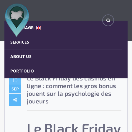
Le Black Friday des casinos en ligne : comment les gros bonus jouent sur la psychologie des joueurs
Home
Blog
LANGUAGE:
SERVICES
ABOUT US
PORTFOLIO
Le Black Friday des casinos en
10
ligne : comment les gros bonus
SEP
jouent sur la psychologie des
joueurs
Le Black Friday