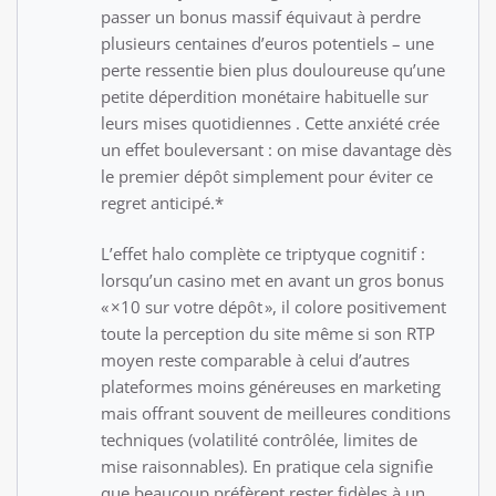
passer un bonus massif équivaut à perdre
plusieurs centaines d’euros potentiels – une
perte ressentie bien plus douloureuse qu’une
petite déperdition monétaire habituelle sur
leurs mises quotidiennes . Cette anxiété crée
un effet bouleversant : on mise davantage dès
le premier dépôt simplement pour éviter ce
regret anticipé.*
L’effet halo complète ce triptyque cognitif :
lorsqu’un casino met en avant un gros bonus
« ×10 sur votre dépôt », il colore positivement
toute la perception du site même si son RTP
moyen reste comparable à celui d’autres
plateformes moins généreuses en marketing
mais offrant souvent de meilleures conditions
techniques (volatilité contrôlée, limites de
mise raisonnables). En pratique cela signifie
que beaucoup préfèrent rester fidèles à un