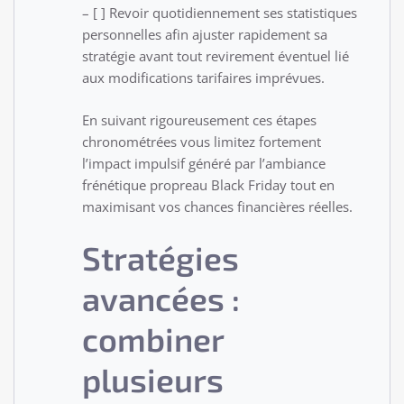
– [ ] Revoir quotidiennement ses statistiques
personnelles afin ajuster rapidement sa
stratégie avant tout revirement éventuel lié
aux modifications tarifaires imprévues.​
En suivant rigoureusement ces étapes
chronométrées vous limitez fortement
l’impact impulsif généré par l’ambiance
frénétique propreau Black Friday tout en
maximisant vos chances financières réelles.​
Stratégies
avancées :
combiner
plusieurs