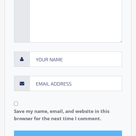
Save my name, email, and website in this
browser for the next time I comment.