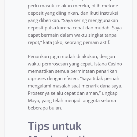
perlu masuk ke akun mereka, pilih metode
deposit yang diinginkan, dan ikuti instruksi
yang diberikan. “Saya sering menggunakan
deposit pulsa karena cepat dan mudah. Saya
dapat bermain dalam waktu singkat tanpa
repot,” kata Joko, seorang pemain aktif.
Penarikan juga mudah dilakukan, dengan
waktu pemrosesan yang cepat. Istana Casino
memastikan semua permintaan penarikan
diproses dengan efisien. “Saya tidak pernah
mengalami masalah saat menarik dana saya.
Prosesnya selalu cepat dan aman,” ungkap
Maya, yang telah menjadi anggota selama
beberapa bulan.
Tips untuk