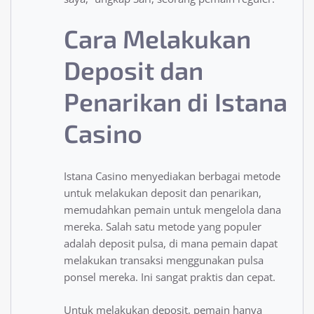
Cara Melakukan
Deposit dan
Penarikan di Istana
Casino
Istana Casino menyediakan berbagai metode
untuk melakukan deposit dan penarikan,
memudahkan pemain untuk mengelola dana
mereka. Salah satu metode yang populer
adalah deposit pulsa, di mana pemain dapat
melakukan transaksi menggunakan pulsa
ponsel mereka. Ini sangat praktis dan cepat.
Untuk melakukan deposit, pemain hanya