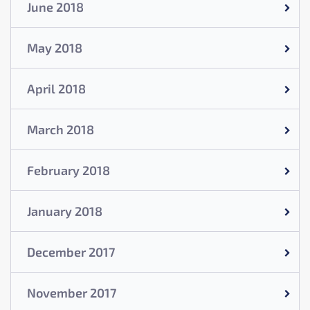
June 2018
May 2018
April 2018
March 2018
February 2018
January 2018
December 2017
November 2017