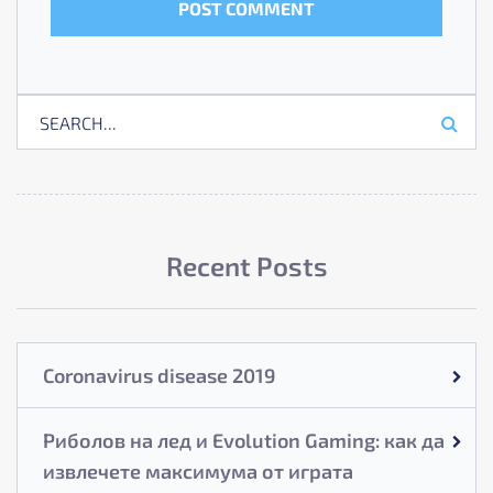
Recent Posts
Coronavirus disease 2019
Риболов на лед и Evolution Gaming: как да
извлечете максимума от играта