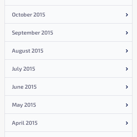
October 2015
September 2015
August 2015
July 2015
June 2015
May 2015
April 2015