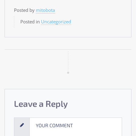
Posted by
mitobota
Posted in
Uncategorized
Leave a Reply