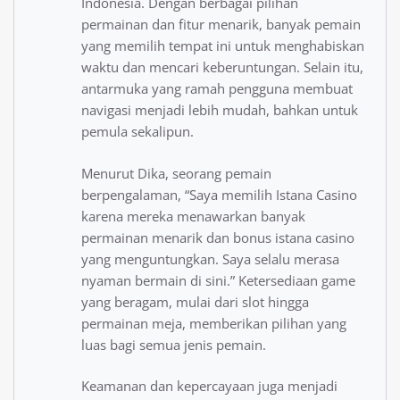
Indonesia. Dengan berbagai pilihan
permainan dan fitur menarik, banyak pemain
yang memilih tempat ini untuk menghabiskan
waktu dan mencari keberuntungan. Selain itu,
antarmuka yang ramah pengguna membuat
navigasi menjadi lebih mudah, bahkan untuk
pemula sekalipun.
Menurut Dika, seorang pemain
berpengalaman, “Saya memilih Istana Casino
karena mereka menawarkan banyak
permainan menarik dan bonus istana casino
yang menguntungkan. Saya selalu merasa
nyaman bermain di sini.” Ketersediaan game
yang beragam, mulai dari slot hingga
permainan meja, memberikan pilihan yang
luas bagi semua jenis pemain.
Keamanan dan kepercayaan juga menjadi