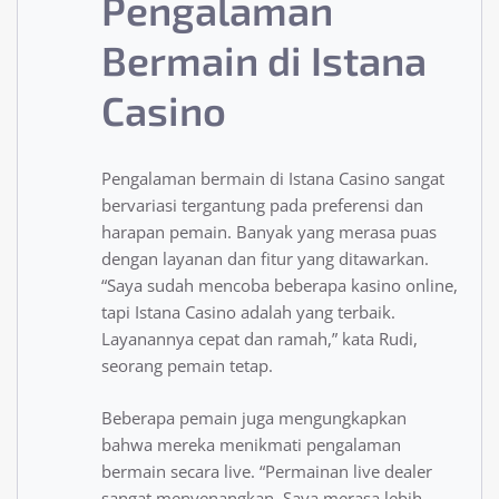
Pengalaman
Bermain di Istana
Casino
Pengalaman bermain di Istana Casino sangat
bervariasi tergantung pada preferensi dan
harapan pemain. Banyak yang merasa puas
dengan layanan dan fitur yang ditawarkan.
“Saya sudah mencoba beberapa kasino online,
tapi Istana Casino adalah yang terbaik.
Layanannya cepat dan ramah,” kata Rudi,
seorang pemain tetap.
Beberapa pemain juga mengungkapkan
bahwa mereka menikmati pengalaman
bermain secara live. “Permainan live dealer
sangat menyenangkan. Saya merasa lebih