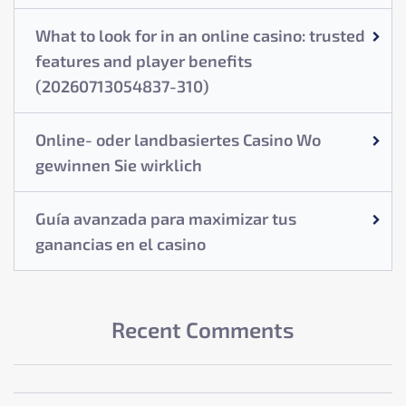
What to look for in an online casino: trusted
features and player benefits
(20260713054837-310)
Online- oder landbasiertes Casino Wo
gewinnen Sie wirklich
Guía avanzada para maximizar tus
ganancias en el casino
Recent Comments