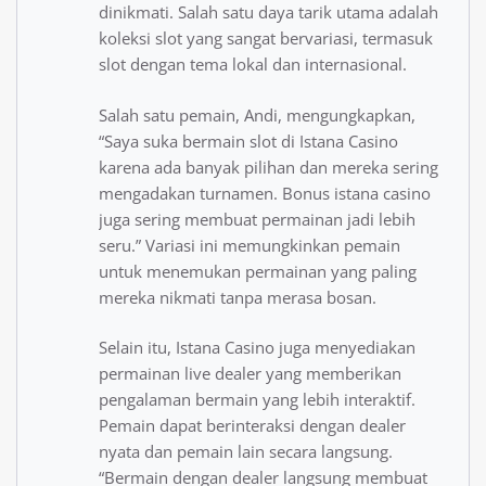
dinikmati. Salah satu daya tarik utama adalah
koleksi slot yang sangat bervariasi, termasuk
slot dengan tema lokal dan internasional.
Salah satu pemain, Andi, mengungkapkan,
“Saya suka bermain slot di Istana Casino
karena ada banyak pilihan dan mereka sering
mengadakan turnamen. Bonus istana casino
juga sering membuat permainan jadi lebih
seru.” Variasi ini memungkinkan pemain
untuk menemukan permainan yang paling
mereka nikmati tanpa merasa bosan.
Selain itu, Istana Casino juga menyediakan
permainan live dealer yang memberikan
pengalaman bermain yang lebih interaktif.
Pemain dapat berinteraksi dengan dealer
nyata dan pemain lain secara langsung.
“Bermain dengan dealer langsung membuat