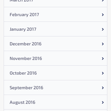
February 2017
January 2017
December 2016
November 2016
October 2016
September 2016
August 2016