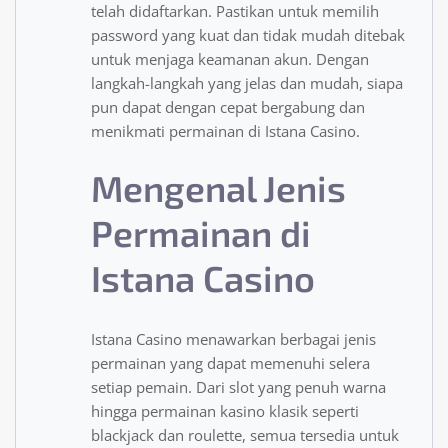
telah didaftarkan. Pastikan untuk memilih
password yang kuat dan tidak mudah ditebak
untuk menjaga keamanan akun. Dengan
langkah-langkah yang jelas dan mudah, siapa
pun dapat dengan cepat bergabung dan
menikmati permainan di Istana Casino.
Mengenal Jenis
Permainan di
Istana Casino
Istana Casino menawarkan berbagai jenis
permainan yang dapat memenuhi selera
setiap pemain. Dari slot yang penuh warna
hingga permainan kasino klasik seperti
blackjack dan roulette, semua tersedia untuk