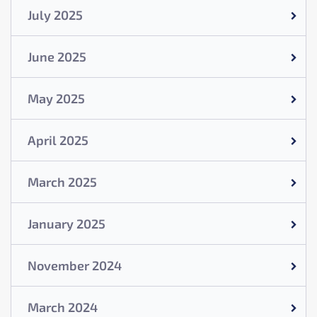
July 2025
June 2025
May 2025
April 2025
March 2025
January 2025
November 2024
March 2024