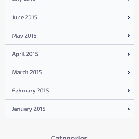
June 2015
May 2015
April 2015
March 2015
February 2015
January 2015
Categories