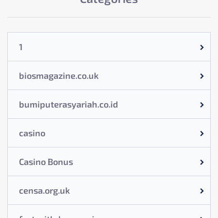
1
biosmagazine.co.uk
bumiputerasyariah.co.id
casino
Casino Bonus
censa.org.uk