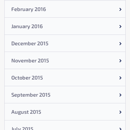
February 2016
January 2016
December 2015
November 2015
October 2015
September 2015
August 2015
July 2015