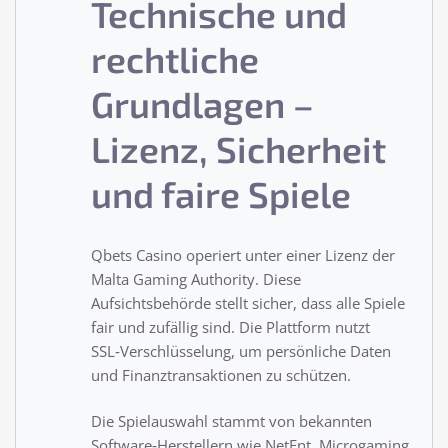
Technische und
rechtliche
Grundlagen –
Lizenz, Sicherheit
und faire Spiele
Qbets Casino operiert unter einer Lizenz der
Malta Gaming Authority. Diese
Aufsichtsbehörde stellt sicher, dass alle Spiele
fair und zufällig sind. Die Plattform nutzt
SSL‑Verschlüsselung, um persönliche Daten
und Finanztransaktionen zu schützen.
Die Spielauswahl stammt von bekannten
Software‑Herstellern wie NetEnt, Microgaming