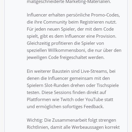
maßgeschneiderte Marketing‑Materialien.
Influencer erhalten persönliche Promo‑Codes,
die ihre Community beim Registrieren nutzt.
Für jeden neuen Spieler, der mit dem Code
spielt, gibt es dem Influencer eine Provision.
Gleichzeitig profitieren die Spieler von
speziellen Willkommensboni, die nur über den
jeweiligen Code freigeschaltet werden.
Ein weiterer Baustein sind Live‑Streams, bei
denen die Influencer gemeinsam mit den
Spielern Slot‑Runden drehen oder Tischspiele
testen. Diese Sessions finden direkt auf
Plattformen wie Twitch oder YouTube statt
und ermöglichen sofortiges Feedback.
Wichtig: Die Zusammenarbeit folgt strengen
Richtlinien, damit alle Werbeaussagen korrekt