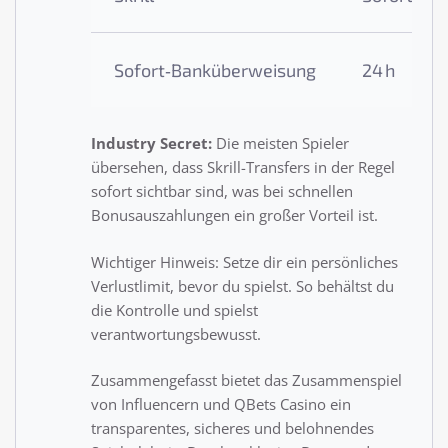
Sofort‑Banküberweisung
24 h
Industry Secret:
Die meisten Spieler
übersehen, dass Skrill-Transfers in der Regel
sofort sichtbar sind, was bei schnellen
Bonusauszahlungen ein großer Vorteil ist.
Wichtiger Hinweis: Setze dir ein persönliches
Verlustlimit, bevor du spielst. So behältst du
die Kontrolle und spielst
verantwortungsbewusst.
Zusammengefasst bietet das Zusammenspiel
von Influencern und QBets Casino ein
transparentes, sicheres und belohnendes