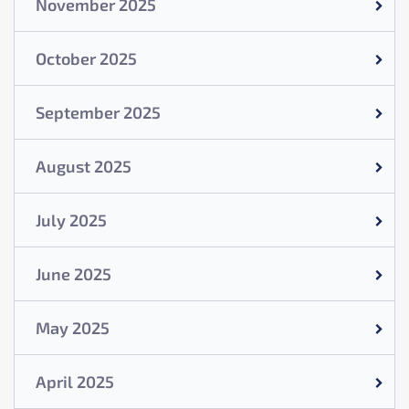
November 2025
October 2025
September 2025
August 2025
July 2025
June 2025
May 2025
April 2025