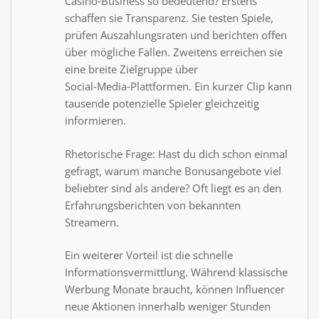
Casino‑Business so bedeutend? Erstens
schaffen sie Transparenz. Sie testen Spiele,
prüfen Auszahlungsraten und berichten offen
über mögliche Fallen. Zweitens erreichen sie
eine breite Zielgruppe über
Social‑Media‑Plattformen. Ein kurzer Clip kann
tausende potenzielle Spieler gleichzeitig
informieren.
Rhetorische Frage: Hast du dich schon einmal
gefragt, warum manche Bonusangebote viel
beliebter sind als andere? Oft liegt es an den
Erfahrungsberichten von bekannten
Streamern.
Ein weiterer Vorteil ist die schnelle
Informationsvermittlung. Während klassische
Werbung Monate braucht, können Influencer
neue Aktionen innerhalb weniger Stunden