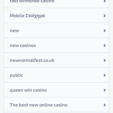
fast withdraw casino
Mobile Στοίχημα
new
new casinos
newnormalfest.co.uk
public
queen win casino
The best new online casino