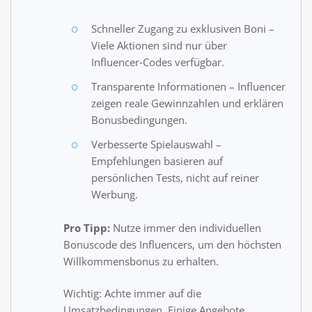
Schneller Zugang zu exklusiven Boni –
Viele Aktionen sind nur über
Influencer‑Codes verfügbar.
Transparente Informationen – Influencer
zeigen reale Gewinnzahlen und erklären
Bonusbedingungen.
Verbesserte Spielauswahl –
Empfehlungen basieren auf
persönlichen Tests, nicht auf reiner
Werbung.
Pro Tipp:
Nutze immer den individuellen
Bonuscode des Influencers, um den höchsten
Willkommensbonus zu erhalten.
Wichtig: Achte immer auf die
Umsatzbedingungen. Einige Angebote