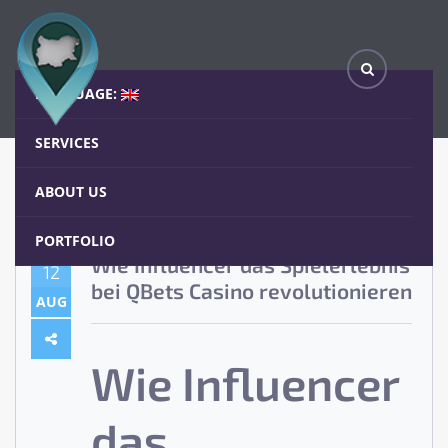
Wie Influencer das Spielerlebnis bei QBets Casino revolutionieren
Home
Blog
LANGUAGE:
SERVICES
ABOUT US
PORTFOLIO
Wie Influencer das Spielerlebnis
12
bei QBets Casino revolutionieren
AUG
Wie Influencer
das