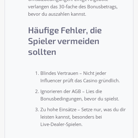
verlangen das 30‑fache des Bonusbetrags,
bevor du auszahlen kannst.
Häufige Fehler, die
Spieler vermeiden
sollten
Blindes Vertrauen – Nicht jeder
Influencer prüft das Casino gründlich.
Ignorieren der AGB – Lies die
Bonusbedingungen, bevor du spielst.
Zu hohe Einsätze – Setze nur, was du dir
leisten kannst, besonders bei
Live‑Dealer‑Spielen.