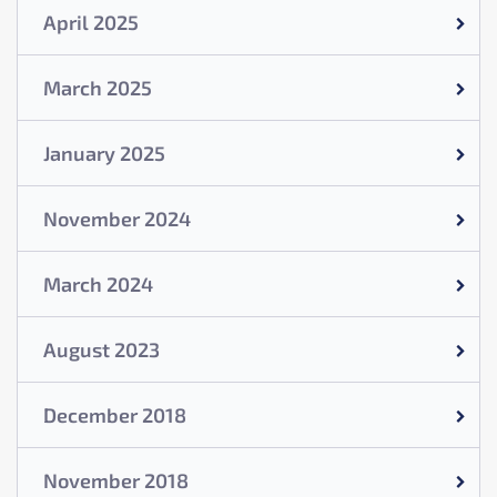
April 2025
March 2025
January 2025
November 2024
March 2024
August 2023
December 2018
November 2018