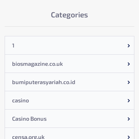
Categories
1
biosmagazine.co.uk
bumiputerasyariah.co.id
casino
Casino Bonus
censa.org.uk