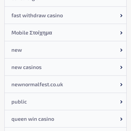
fast withdraw casino
Mobile Στοίχημα
new
new casinos
newnormalfest.co.uk
public
queen win casino