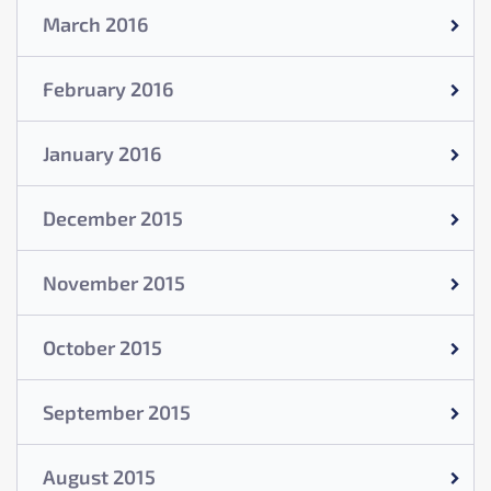
March 2016
February 2016
January 2016
December 2015
November 2015
October 2015
September 2015
August 2015