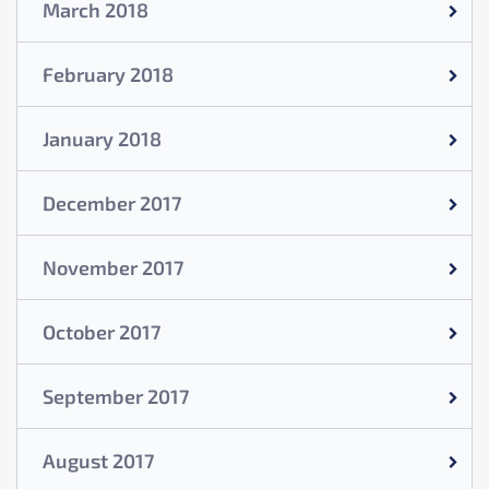
March 2018
February 2018
January 2018
December 2017
November 2017
October 2017
September 2017
August 2017