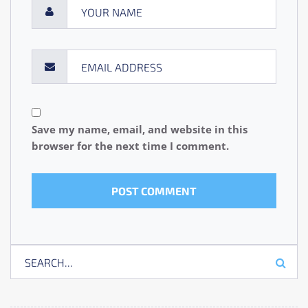
Save my name, email, and website in this
browser for the next time I comment.