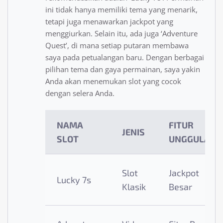
ini tidak hanya memiliki tema yang menarik,
tetapi juga menawarkan jackpot yang
menggiurkan. Selain itu, ada juga ‘Adventure
Quest’, di mana setiap putaran membawa
saya pada petualangan baru. Dengan berbagai
pilihan tema dan gaya permainan, saya yakin
Anda akan menemukan slot yang cocok
dengan selera Anda.
NAMA
FITUR
JENIS
SLOT
UNGGULAN
Slot
Jackpot
Lucky 7s
Klasik
Besar