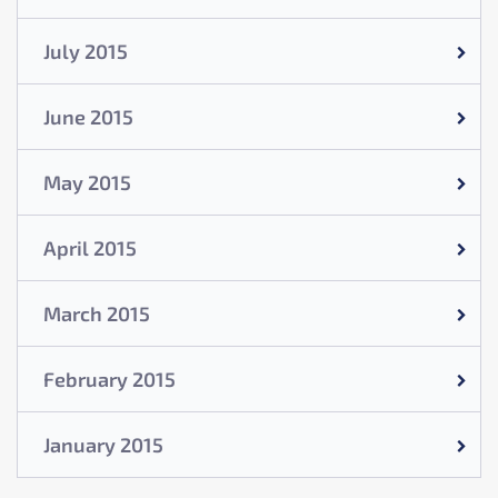
July 2015
June 2015
May 2015
April 2015
March 2015
February 2015
January 2015