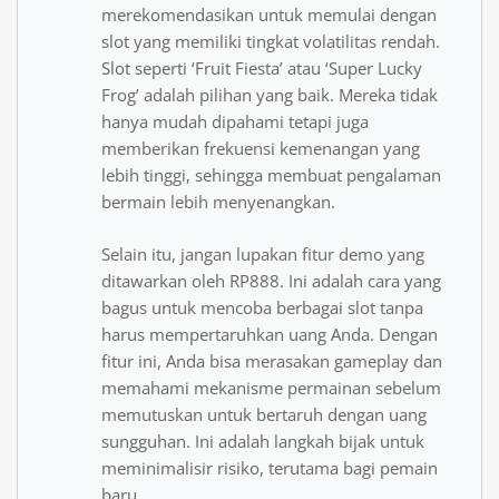
merekomendasikan untuk memulai dengan
slot yang memiliki tingkat volatilitas rendah.
Slot seperti ‘Fruit Fiesta’ atau ‘Super Lucky
Frog’ adalah pilihan yang baik. Mereka tidak
hanya mudah dipahami tetapi juga
memberikan frekuensi kemenangan yang
lebih tinggi, sehingga membuat pengalaman
bermain lebih menyenangkan.
Selain itu, jangan lupakan fitur demo yang
ditawarkan oleh RP888. Ini adalah cara yang
bagus untuk mencoba berbagai slot tanpa
harus mempertaruhkan uang Anda. Dengan
fitur ini, Anda bisa merasakan gameplay dan
memahami mekanisme permainan sebelum
memutuskan untuk bertaruh dengan uang
sungguhan. Ini adalah langkah bijak untuk
meminimalisir risiko, terutama bagi pemain
baru.