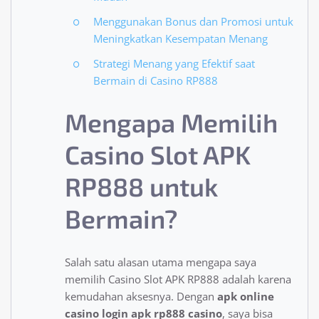
Menggunakan Bonus dan Promosi untuk
Meningkatkan Kesempatan Menang
Strategi Menang yang Efektif saat
Bermain di Casino RP888
Mengapa Memilih
Casino Slot APK
RP888 untuk
Bermain?
Salah satu alasan utama mengapa saya
memilih Casino Slot APK RP888 adalah karena
kemudahan aksesnya. Dengan
apk online
casino login apk rp888 casino
, saya bisa