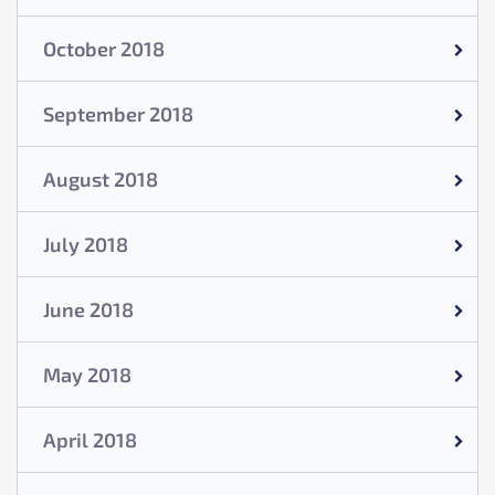
October 2018
September 2018
August 2018
July 2018
June 2018
May 2018
April 2018