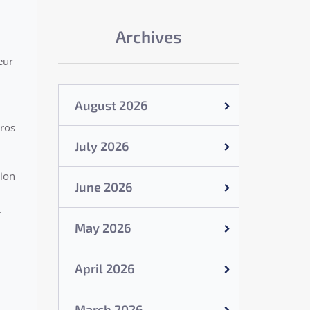
Archives
eur
August 2026
gros
July 2026
sion
June 2026
.
May 2026
April 2026
March 2026