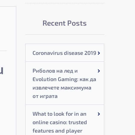
Recent Posts
Coronavirus disease 2019
u
Риболов на лед и
Evolution Gaming: как да
извлечете максимума
от играта
What to look for in an
online casino: trusted
features and player