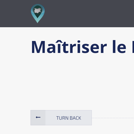
TURN BACK