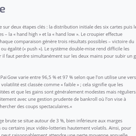
ue
r deux étapes clés : la distribution initiale des six cartes puis l
s – la « hand high » et la « hand low ». Le croupier effectue
aque comparaison génère trois résultats possibles – victoire du
ou égalité (« push »). Le système double‑mise rend difficile les
r il faut perdre simultanément sur les deux mains pour subir un 
ai Gow varie entre 96,5 % et 97 % selon que l’on utilise une ver
volatilité est classée comme « faible » ; cela signifie que les
mitées et que les gains sont généralement modestes mais réguliers
faitement avec une gestion prudente de bankroll où l’on vise à
echercher des coups spectaculaires.«
ge brute se situe autour de 3 %, bien inférieure aux marges
ou certains jeux vidéo‑lotteries hautement volatils. Ainsi, pour
n peut raisonnablement attendre une perte moyenne annuelle