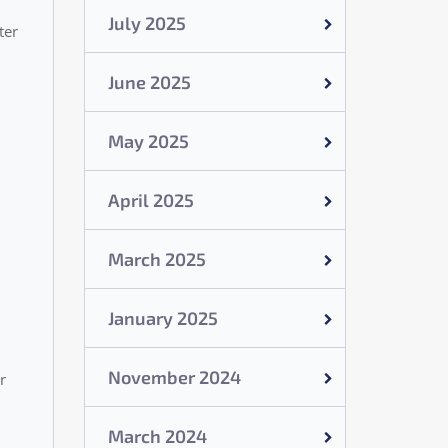
July 2025
ter
June 2025
May 2025
April 2025
March 2025
January 2025
November 2024
r
March 2024