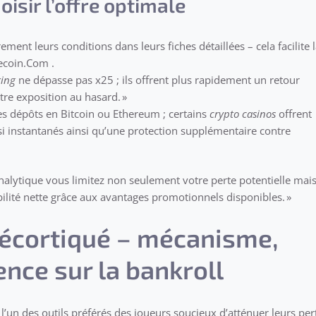
oisir l’offre optimale
irement leurs conditions dans leurs fiches détaillées – cela facilite 
ecoin.Com .
ing
ne dépasse pas x25 ; ils offrent plus rapidement un retour
tre exposition au hasard. »
 les dépôts en Bitcoin ou Ethereum ; certains
crypto casinos
offrent
si instantanés ainsi qu’une protection supplémentaire contre
alytique vous limitez non seulement votre perte potentielle mai
lité nette grâce aux avantages promotionnels disponibles. »
écortiqué – mécanisme,
uence sur la bankroll
l’un des outils préférés des joueurs soucieux d’atténuer leurs per