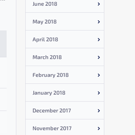
June 2018
May 2018
April 2018
March 2018
February 2018
January 2018
December 2017
November 2017