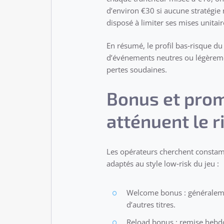
d’environ €30 si aucune stratégie n
disposé à limiter ses mises unitaire
En résumé, le profil bas‑risque du
d’événements neutres ou légèremen
pertes soudaines.
Bonus et prom
atténuent le r
Les opérateurs cherchent constam
adaptés au style low‑risk du jeu :
Welcome bonus : généralemen
d’autres titres.
Reload bonus : remise hebd