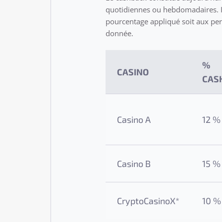
quotidiennes ou hebdomadaires. I
pourcentage appliqué soit aux per
donnée.
%
CASINO
CAS
Casino A
12 %
Casino B
15 %
CryptoCasinoX*
10 %