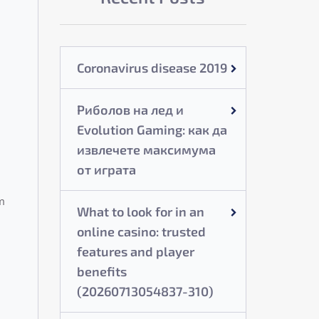
Coronavirus disease 2019
Риболов на лед и
Evolution Gaming: как да
извлечете максимума
n
от играта
m
What to look for in an
online casino: trusted
features and player
benefits
(20260713054837-310)