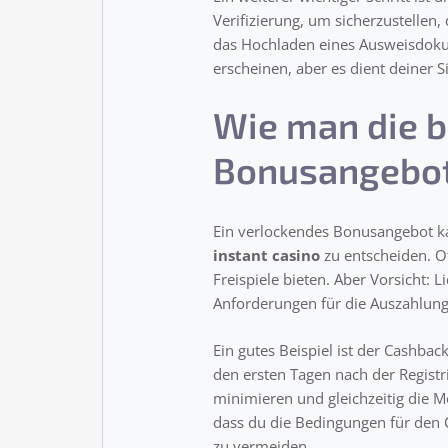
Verifizierung, um sicherzustellen, 
das Hochladen eines Ausweisdoku
erscheinen, aber es dient deiner S
Wie man die b
Bonusangebote
Ein verlockendes Bonusangebot ka
instant casino
zu entscheiden. Of
Freispiele bieten. Aber Vorsicht:
Anforderungen für die Auszahlung
Ein gutes Beispiel ist der Cashba
den ersten Tagen nach der Registri
minimieren und gleichzeitig die Mö
dass du die Bedingungen für den
zu vermeiden.