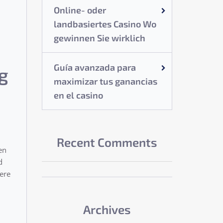
Online- oder
landbasiertes Casino Wo
gewinnen Sie wirklich
Guía avanzada para
ng
maximizar tus ganancias
en el casino
Recent Comments
en
d
ere
Archives