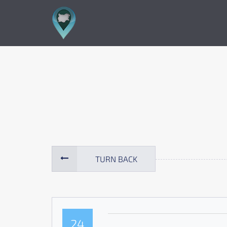
TURN BACK
24