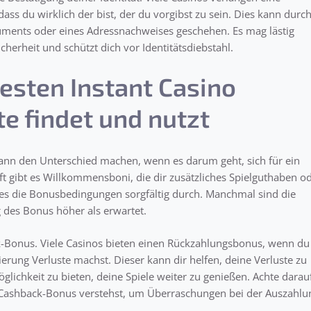
dass du wirklich der bist, der du vorgibst zu sein. Dies kann durc
ments oder eines Adressnachweises geschehen. Es mag lästig
icherheit und schützt dich vor Identitätsdiebstahl.
esten Instant Casino
 findet und nutzt
nn den Unterschied machen, wenn es darum geht, sich für ein
t gibt es Willkommensboni, die dir zusätzliches Spielguthaben o
 Lies die Bonusbedingungen sorgfältig durch. Manchmal sind die
 des Bonus höher als erwartet.
ck-Bonus. Viele Casinos bieten einen Rückzahlungsbonus, wenn du
erung Verluste machst. Dieser kann dir helfen, deine Verluste zu
glichkeit zu bieten, deine Spiele weiter zu genießen. Achte darau
 Cashback-Bonus verstehst, um Überraschungen bei der Auszahlu