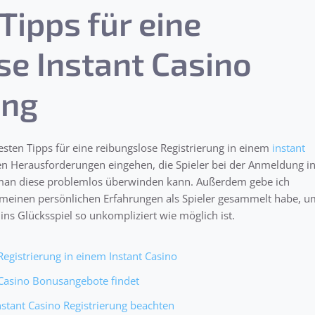
Tipps für eine
se Instant Casino
ung
besten Tipps für eine reibungslose Registrierung in einem
instant
ten Herausforderungen eingehen, die Spieler bei der Anmeldung i
 man diese problemlos überwinden kann. Außerdem gebe ich
s meinen persönlichen Erfahrungen als Spieler gesammelt habe, u
 ins Glücksspiel so unkompliziert wie möglich ist.
 Registrierung in einem Instant Casino
 Casino Bonusangebote findet
nstant Casino Registrierung beachten