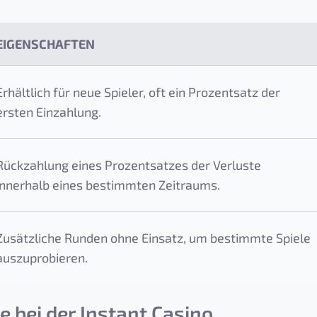
EIGENSCHAFTEN
Erhältlich für neue Spieler, oft ein Prozentsatz der
ersten Einzahlung.
Rückzahlung eines Prozentsatzes der Verluste
innerhalb eines bestimmten Zeitraums.
Zusätzliche Runden ohne Einsatz, um bestimmte Spiele
auszuprobieren.
e bei der Instant Casino