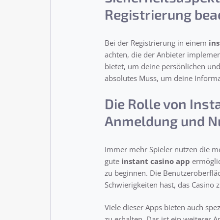
Registrierung bea
Bei der Registrierung in einem
ins
achten, die der Anbieter implemen
bietet, um deine persönlichen und 
absolutes Muss, um deine Inform
Die Rolle von Inst
Anmeldung und N
Immer mehr Spieler nutzen die mo
gute
instant casino app
ermöglic
zu beginnen. Die Benutzeroberfläc
Schwierigkeiten hast, das Casino z
Viele dieser Apps bieten auch spe
zu erhalten. Das ist ein weiterer 