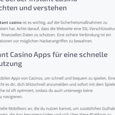
chten und verstehen
tant casino
ist es wichtig, auf die Sicherheitsmaßnahmen zu
tiert hat. Achte darauf, dass die Webseite eine SSL-Verschlüsselu
finanziellen Daten zu schützen. Eine sichere Verbindung ist ein
ationen vor möglichen Hackerangriffen zu bewahren.
ant Casino Apps für eine schnelle
utzung
bilen Apps von Casinos, um schnell und bequem zu spielen. Ein
ht es dir, dich blitzschnell anzumelden und sofort mit dem Spiel
he ist oft optimiert, sodass du auch unterwegs keine
u navigieren.
zielle Mobilboni an, die du nutzen kannst, um zusätzliches Gutha
Anreiz, die App herunterzuladen und sich über diese Plattform zu