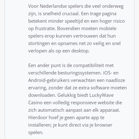
Voor Nederlandse spelers die veel onderweg
zijn, is snelheid cruciaal. Een trage pagina
betekent minder speeltijd en een hoger risico
op frustratie. Bovendien moeten mobiele
spelers erop kunnen vertrouwen dat hun
stortingen en opnames net zo veilig en snel
verlopen als op een desktop.
Een ander punt is de compatibiliteit met
verschillende besturingssystemen. iOS‑ en
Android‑gebruikers verwachten een naadloze
ervaring, zonder dat ze extra software moeten
downloaden. Gelukkig biedt LuckyWave
Casino een volledig responsieve website die
zich automatisch aanpast aan elk apparaat.
Hierdoor hoef je geen aparte app te
installeren; je kunt direct via je browser
spelen.