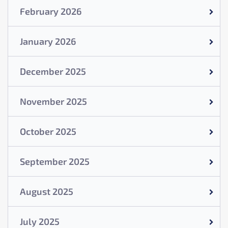
February 2026
January 2026
December 2025
November 2025
October 2025
September 2025
August 2025
July 2025