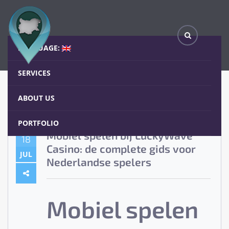
Mobiel spelen bij LuckyWave Casino: de complete gids voor Nederlandse spelers
Home
Blog
LANGUAGE:
SERVICES
ABOUT US
PORTFOLIO
Mobiel spelen bij LuckyWave
18
Casino: de complete gids voor
JUL
Nederlandse spelers
Mobiel spelen