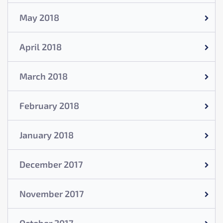
May 2018
April 2018
March 2018
February 2018
January 2018
December 2017
November 2017
October 2017