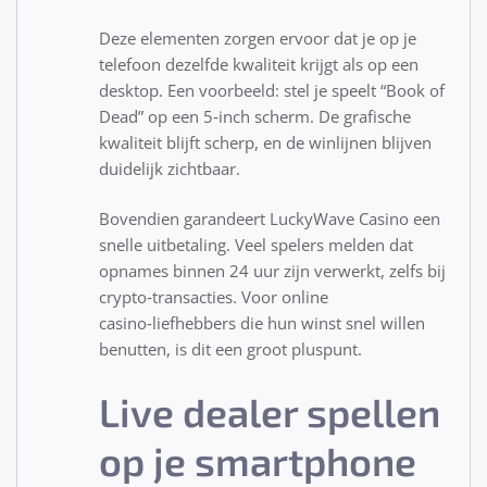
Deze elementen zorgen ervoor dat je op je
telefoon dezelfde kwaliteit krijgt als op een
desktop. Een voorbeeld: stel je speelt “Book of
Dead” op een 5‑inch scherm. De grafische
kwaliteit blijft scherp, en de winlijnen blijven
duidelijk zichtbaar.
Bovendien garandeert LuckyWave Casino een
snelle uitbetaling. Veel spelers melden dat
opnames binnen 24 uur zijn verwerkt, zelfs bij
crypto‑transacties. Voor online
casino‑liefhebbers die hun winst snel willen
benutten, is dit een groot pluspunt.
Live dealer spellen
op je smartphone