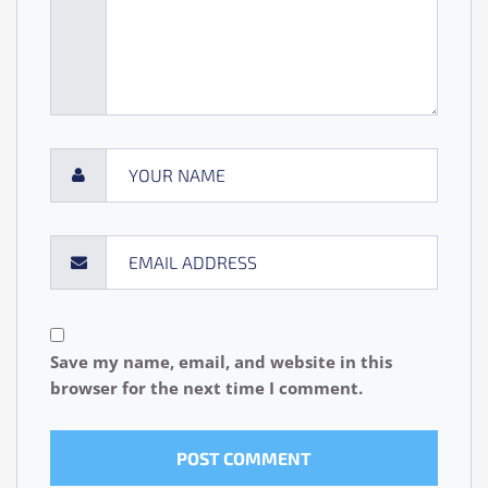
Save my name, email, and website in this
browser for the next time I comment.