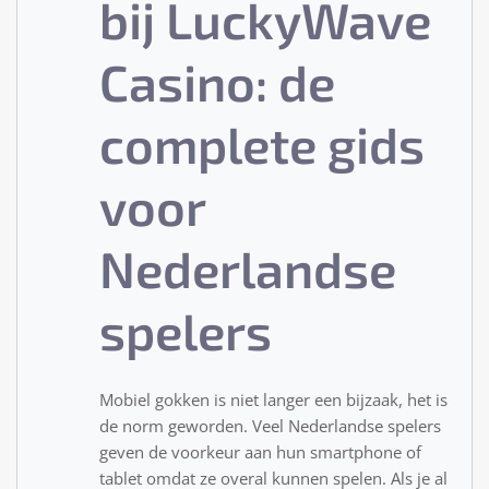
bij LuckyWave
Casino: de
complete gids
voor
Nederlandse
spelers
Mobiel gokken is niet langer een bijzaak, het is
de norm geworden. Veel Nederlandse spelers
geven de voorkeur aan hun smartphone of
tablet omdat ze overal kunnen spelen. Als je al