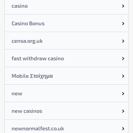
casino
Casino Bonus
censa.org.uk
fast withdraw casino
Mobile Στοίχημα
new
new casinos
newnormalfest.co.uk