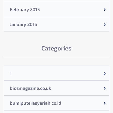
February 2015
January 2015
Categories
1
biosmagazine.co.uk
bumiputerasyariah.co.id