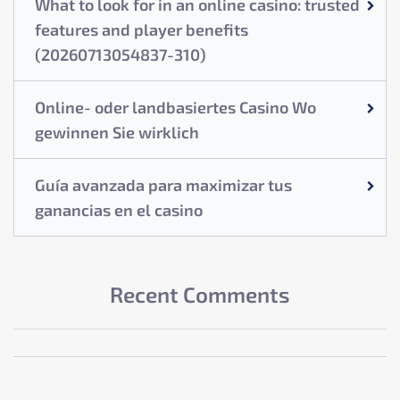
What to look for in an online casino: trusted
features and player benefits
(20260713054837-310)
Online- oder landbasiertes Casino Wo
gewinnen Sie wirklich
Guía avanzada para maximizar tus
ganancias en el casino
Recent Comments