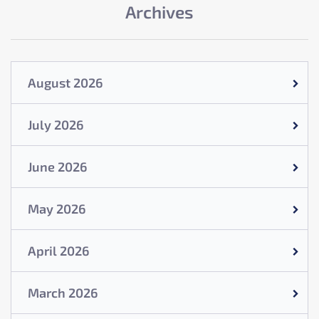
Archives
August 2026
July 2026
June 2026
May 2026
April 2026
March 2026