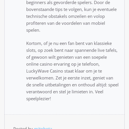
beginners als gevorderde spelers. Door de
bovenstaande tips te volgen, kun je eventuele
technische obstakels omzeilen en volop
profiteren van de voordelen van mobiel
spelen.
Kortom, of je nu een fan bent van klassieke
slots, op zoek bent naar spannende live tafels,
of gewoon wilt genieten van een soepele
online casino ervaring op je telefoon,
LuckyWave Casino staat klaar om je te
verwelkomen. Zet je eerste inzet, geniet van
de snelle uitbetalingen en onthoud altijd: speel
verantwoord en stel je limieten in. Veel
speelplezier!
Posted by
mitobota