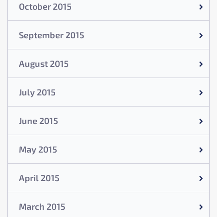
October 2015
September 2015
August 2015
July 2015
June 2015
May 2015
April 2015
March 2015