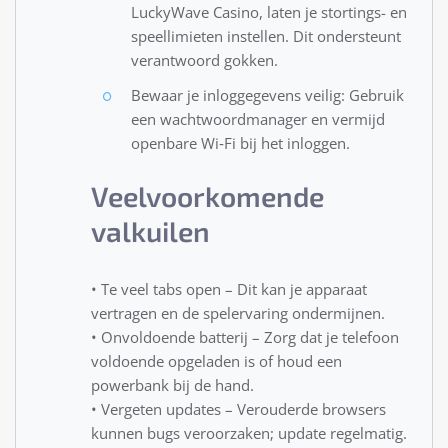
LuckyWave Casino, laten je stortings- en
speellimieten instellen. Dit ondersteunt
verantwoord gokken.
Bewaar je inloggegevens veilig: Gebruik
een wachtwoordmanager en vermijd
openbare Wi‑Fi bij het inloggen.
Veelvoorkomende
valkuilen
• Te veel tabs open – Dit kan je apparaat
vertragen en de spelervaring ondermijnen.
• Onvoldoende batterij – Zorg dat je telefoon
voldoende opgeladen is of houd een
powerbank bij de hand.
• Vergeten updates – Verouderde browsers
kunnen bugs veroorzaken; update regelmatig.