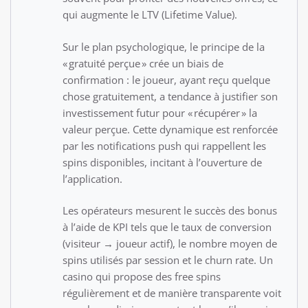
qui augmente le LTV (Lifetime Value).
Sur le plan psychologique, le principe de la
« gratuité perçue » crée un biais de
confirmation : le joueur, ayant reçu quelque
chose gratuitement, a tendance à justifier son
investissement futur pour « récupérer » la
valeur perçue. Cette dynamique est renforcée
par les notifications push qui rappellent les
spins disponibles, incitant à l’ouverture de
l’application.
Les opérateurs mesurent le succès des bonus
à l’aide de KPI tels que le taux de conversion
(visiteur → joueur actif), le nombre moyen de
spins utilisés par session et le churn rate. Un
casino qui propose des free spins
régulièrement et de manière transparente voit