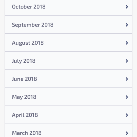
October 2018
September 2018
August 2018
July 2018
June 2018
May 2018
April 2018
March 2018