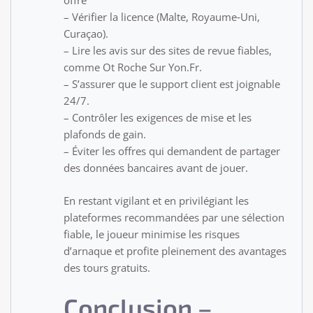
offre
– Vérifier la licence (Malte, Royaume‑Uni,
Curaçao).
– Lire les avis sur des sites de revue fiables,
comme Ot Roche Sur Yon.Fr.
– S’assurer que le support client est joignable
24/7.
– Contrôler les exigences de mise et les
plafonds de gain.
– Éviter les offres qui demandent de partager
des données bancaires avant de jouer.
En restant vigilant et en privilégiant les
plateformes recommandées par une sélection
fiable, le joueur minimise les risques
d’arnaque et profite pleinement des avantages
des tours gratuits.
Conclusion –