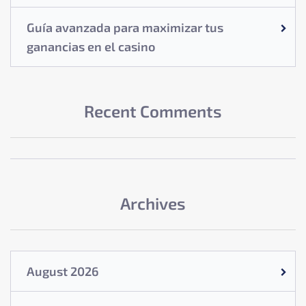
Guía avanzada para maximizar tus
ganancias en el casino
Recent Comments
Archives
August 2026