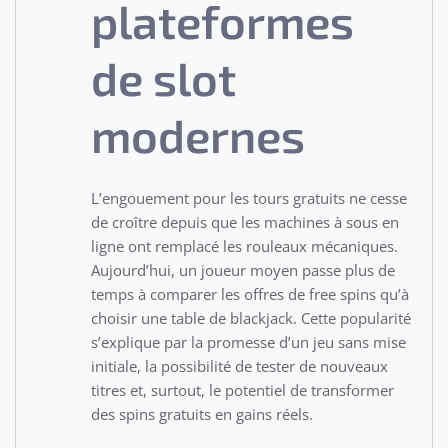
plateformes
de slot
modernes
L’engouement pour les tours gratuits ne cesse
de croître depuis que les machines à sous en
ligne ont remplacé les rouleaux mécaniques.
Aujourd’hui, un joueur moyen passe plus de
temps à comparer les offres de free spins qu’à
choisir une table de blackjack. Cette popularité
s’explique par la promesse d’un jeu sans mise
initiale, la possibilité de tester de nouveaux
titres et, surtout, le potentiel de transformer
des spins gratuits en gains réels.