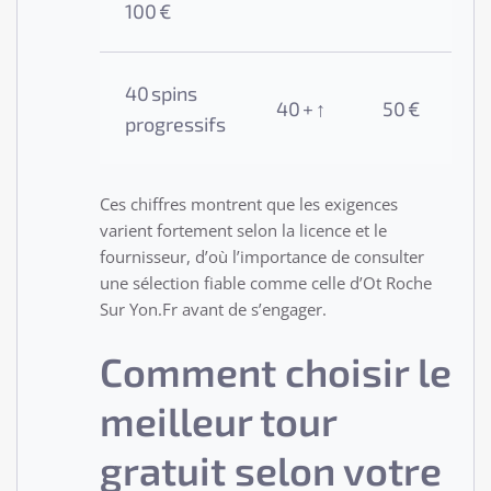
100 €
40 spins
40 + ↑
50 €
progressifs
Ces chiffres montrent que les exigences
varient fortement selon la licence et le
fournisseur, d’où l’importance de consulter
une sélection fiable comme celle d’Ot Roche
Sur Yon.Fr avant de s’engager.
Comment choisir le
meilleur tour
gratuit selon votre