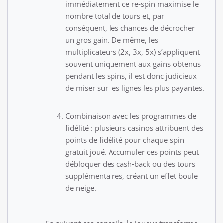
immédiatement ce re‑spin maximise le
nombre total de tours et, par
conséquent, les chances de décrocher
un gros gain. De même, les
multiplicateurs (2x, 3x, 5x) s’appliquent
souvent uniquement aux gains obtenus
pendant les spins, il est donc judicieux
de miser sur les lignes les plus payantes.
Combinaison avec les programmes de
fidélité : plusieurs casinos attribuent des
points de fidélité pour chaque spin
gratuit joué. Accumuler ces points peut
débloquer des cash‑back ou des tours
supplémentaires, créant un effet boule
de neige.
En suivant ces conseils, le joueur transforme