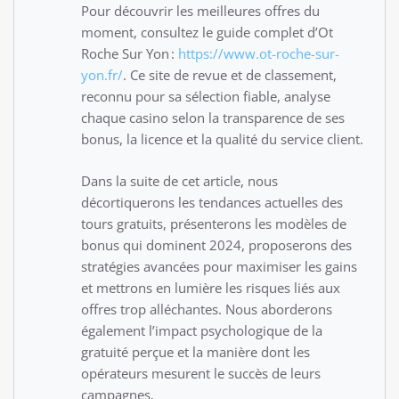
Pour découvrir les meilleures offres du
moment, consultez le guide complet d’Ot
Roche Sur Yon :
https://www.ot-roche-sur-
yon.fr/
. Ce site de revue et de classement,
reconnu pour sa sélection fiable, analyse
chaque casino selon la transparence de ses
bonus, la licence et la qualité du service client.
Dans la suite de cet article, nous
décortiquerons les tendances actuelles des
tours gratuits, présenterons les modèles de
bonus qui dominent 2024, proposerons des
stratégies avancées pour maximiser les gains
et mettrons en lumière les risques liés aux
offres trop alléchantes. Nous aborderons
également l’impact psychologique de la
gratuité perçue et la manière dont les
opérateurs mesurent le succès de leurs
campagnes.