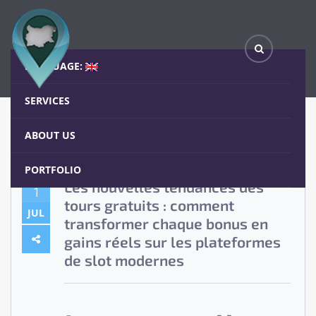
Les nouvelles tendances des tours gratuits : comment transformer chaque bonus en gains réels sur les plateformes de slot modernes
Home
Blog
LANGUAGE:
SERVICES
ABOUT US
PORTFOLIO
Les nouvelles tendances des
1
tours gratuits : comment
JUL
transformer chaque bonus en
gains réels sur les plateformes
de slot modernes