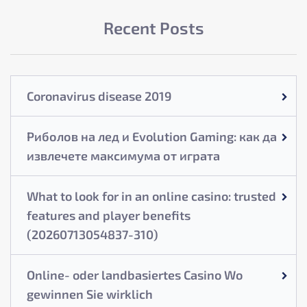
Recent Posts
Coronavirus disease 2019
Риболов на лед и Evolution Gaming: как да
извлечете максимума от играта
What to look for in an online casino: trusted
features and player benefits
(20260713054837-310)
Online- oder landbasiertes Casino Wo
gewinnen Sie wirklich