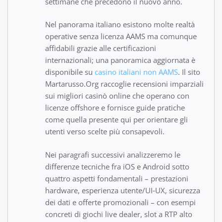
settimane che precedono il nuovo anno.
Nel panorama italiano esistono molte realtà
operative senza licenza AAMS ma comunque
affidabili grazie alle certificazioni
internazionali; una panoramica aggiornata è
disponibile su
casino italiani non AAMS
. Il sito
Martarusso.Org raccoglie recensioni imparziali
sui migliori casinò online che operano con
licenze offshore e fornisce guide pratiche
come quella presente qui per orientare gli
utenti verso scelte più consapevoli.
Nei paragrafi successivi analizzeremo le
differenze tecniche fra iOS e Android sotto
quattro aspetti fondamentali – prestazioni
hardware, esperienza utente/UI‑UX, sicurezza
dei dati e offerte promozionali – con esempi
concreti di giochi live dealer, slot a RTP alto