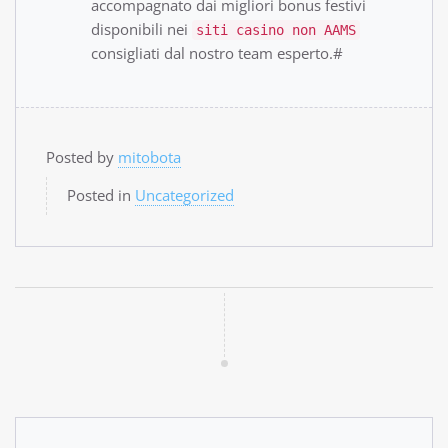
accompagnato dai migliori bonus festivi
disponibili nei
siti casino non AAMS
consigliati dal nostro team esperto.#
Posted by
mitobota
Posted in
Uncategorized