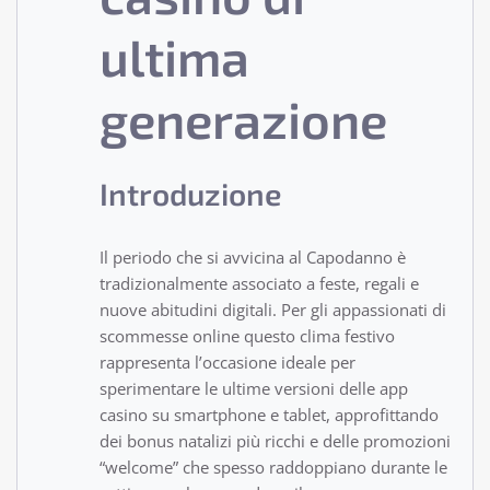
ultima
generazione
Introduzione
Il periodo che si avvicina al Capodanno è
tradizionalmente associato a feste, regali e
nuove abitudini digitali. Per gli appassionati di
scommesse online questo clima festivo
rappresenta l’occasione ideale per
sperimentare le ultime versioni delle app
casino su smartphone e tablet, approfittando
dei bonus natalizi più ricchi e delle promozioni
“welcome” che spesso raddoppiano durante le