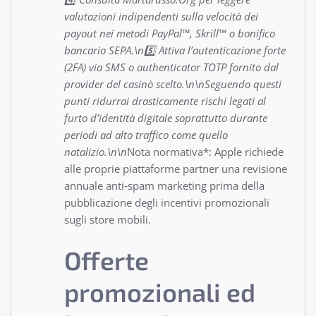
valutazioni indipendenti sulla velocità dei
payout nei metodi PayPal™, Skrill™ o bonifico
bancario SEPA.\n5️⃣ Attiva l’autenticazione forte
(2FA) via SMS o authenticator TOTP fornito dal
provider del casinò scelto.\n\nSeguendo questi
punti ridurrai drasticamente rischi legati al
furto d’identità digitale soprattutto durante
periodi ad alto traffico come quello
natalizio.\n\n
Nota normativa*: Apple richiede
alle proprie piattaforme partner una revisione
annuale anti‑spam marketing prima della
pubblicazione degli incentivi promozionali
sugli store mobili.
Offerte
promozionali ed