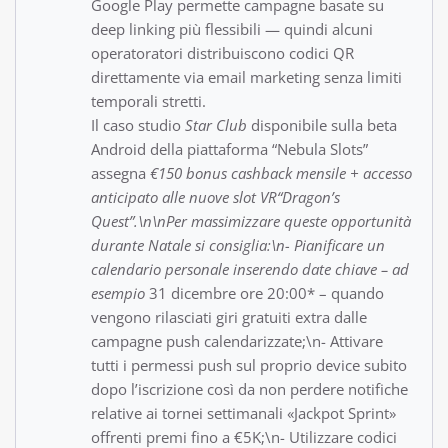
Google Play permette campagne basate su
deep linking più flessibili — quindi alcuni
operator​atori distribuiscono codici QR
direttamente via email marketing senza limiti
temporali stretti.
Il caso studio
Star Club
disponibile sulla beta
Android della piattaforma “Nebula Slots”
assegna
€150 bonus cashback mensile + accesso
anticipato alle nuove slot VR“Dragon’s
Quest”.
\n\nPer massimizzare queste opportunità
durante Natale si consiglia:\n- Pianificare un
calendario personale inserendo date chiave – ad
esempio
31 dicembre ore 20:00* – quando
vengono rilasciati giri gratuiti extra dalle
campagne push calendarizzate;\n- Attivare
tutti i permessi push sul proprio device subito
dopo l’iscrizione così da non perdere notifiche
relative ai tornei settimanali «Jackpot Sprint»
offrenti premi fino a €5K;\n- Utilizzare codici