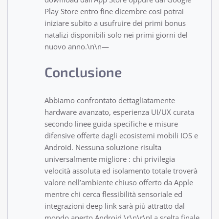
Play Store entro fine dicembre così potrai
iniziare subito a usufruire dei primi bonus
natalizi disponibili solo nei primi giorni del
nuovo anno.\n\n—
Conclusione
Abbiamo confrontato dettagliatamente
hardware avanzato, esperienza UI/UX curata
secondo linee guida specifiche e misure
difensive offerte dagli ecosistemi mobili IOS e
Android. Nessuna soluzione risulta
universalmente migliore : chi privilegia
velocità assoluta ed isolamento totale troverà
valore nell’ambiente chiuso offerto da Apple
mentre chi cerca flessibilità sensoriale ed
integrazioni deep link sarà più attratto dal
mondo aperto Android.\r\n\r\nLa scelta finale