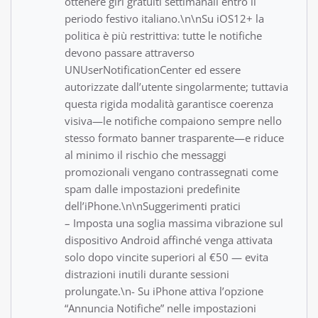
ottenere giri gratuiti settimanali entro il
periodo festivo italiano.\n\nSu iOS12+ la
politica è più restrittiva: tutte le notifiche
devono passare attraverso
UNUserNotificationCenter ed essere
autorizzate dall’utente singolarmente; tuttavia
questa rigida modalità garantisce coerenza
visiva—le notifiche compaiono sempre nello
stesso formato banner trasparente—e riduce
al minimo il rischio che messaggi
promozionali vengano contrassegnati come
spam dalle impostazioni predefinite
dell’iPhone.\n\nSuggerimenti pratici
– Imposta una soglia massima vibrazione sul
dispositivo Android affinché venga attivata
solo dopo vincite superiori al €50 — evita
distrazioni inutili durante sessioni
prolungate.\n- Su iPhone attiva l’opzione
“Annuncia Notifiche” nelle impostazioni