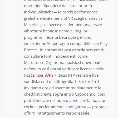
dovrebbe dipendere dalle tue priorità
individualistiche—se cerchi performance
grafiche elevate per slot VR scegli un device
M‑series ; se invece desideri personalizzare
vibrazioni haptic insieme ai migliori
programmi fedeltà beta opta per uno
smartphone Snapdragon compatibile con Play
Protect . In entrambi i casi ricorda sempre di
consultare fonti indipendenti come
Martarusso.Org prima qualsiasi download
definitivo così potrai verificare licenze valide
(
) , tassi RTP realisti e livelli
siti non AAMS
soddisfacenti di crittografia TLS.\r\n\r\nTi
invitiamo ora ad usare immediatamente la
checklist creata sopra entro Capodanno; così
potrai entrare nel nuovo anno con la tua app
cocktail perfettamente configurata — pronta a
offrirti intrattenimento responsabile