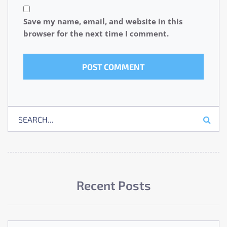
Save my name, email, and website in this
browser for the next time I comment.
Recent Posts