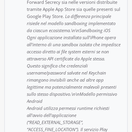
Forward Secrecy sia nelle versioni distribuite
tramite Apple App Store sia quelle presenti sul
Google Play Store.
La differenza principale
risiede nel modello sandboxing implementato
da ciascun ecosistema.\n\nSandboxing iOS
Ogni applicazione installata sull’iPhone opera
all’interno di una sandbox isolata che impedisce
accesso diretto ai file system esterni se non
attraverso API certificate da Apple stessa.
Questo significa che credenziali
username/password salvate nel Keychain
rimangono invisibili anche ad altre app
legittime ma potenzialmente malevoli presenti
sullo stesso dispositivo.\n\nModello permissivo
Android
Android utilizza permessi runtime richiesti
all’avvio dell’applicazione
(“READ_EXTERNAL_STORAGE”,
“ACCESS_FINE_LOCATION”). Il servizio Play