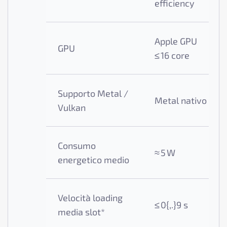
efficiency
Apple GPU
GPU
≤ 16 core
Supporto Metal /
Metal nativo
Vulkan
Consumo
≈ 5 W
energetico medio
Velocità loading
≤ 0{,.}9 s
media slot*