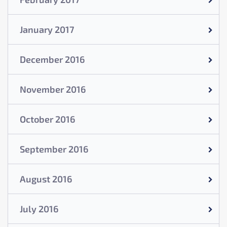
January 2017
December 2016
November 2016
October 2016
September 2016
August 2016
July 2016