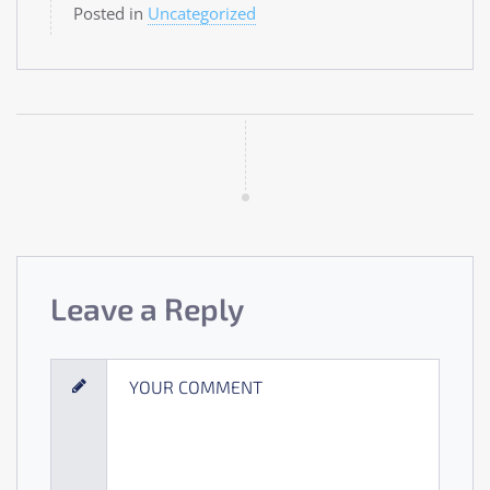
Posted in
Uncategorized
Leave a Reply