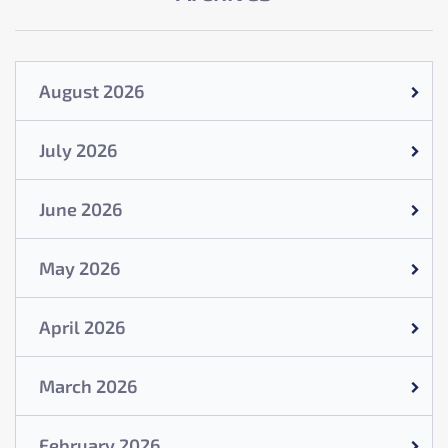
August 2026
July 2026
June 2026
May 2026
April 2026
March 2026
February 2026