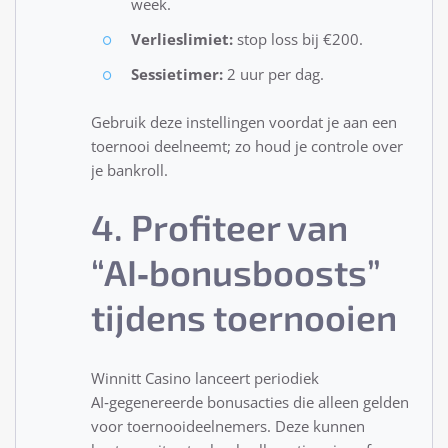
week.
Verlieslimiet:
stop loss bij €200.
Sessietimer:
2 uur per dag.
Gebruik deze instellingen voordat je aan een
toernooi deelneemt; zo houd je controle over
je bankroll.
4. Profiteer van
“AI‑bonusboosts”
tijdens toernooien
Winnitt Casino lanceert periodiek
AI‑gegenereerde bonusacties die alleen gelden
voor toernooideelnemers. Deze kunnen