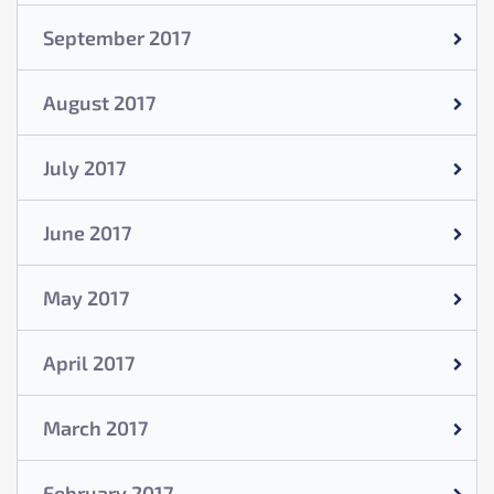
September 2017
August 2017
July 2017
June 2017
May 2017
April 2017
March 2017
February 2017