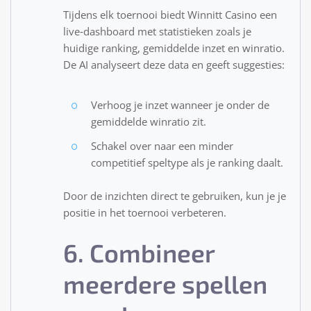
Tijdens elk toernooi biedt Winnitt Casino een
live‑dashboard met statistieken zoals je
huidige ranking, gemiddelde inzet en winratio.
De AI analyseert deze data en geeft suggesties:
Verhoog je inzet wanneer je onder de
gemiddelde winratio zit.
Schakel over naar een minder
competitief speltype als je ranking daalt.
Door de inzichten direct te gebruiken, kun je je
positie in het toernooi verbeteren.
6. Combineer
meerdere spellen