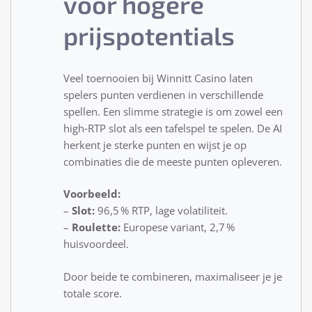
voor hogere
prijspotentials
Veel toernooien bij Winnitt Casino laten
spelers punten verdienen in verschillende
spellen. Een slimme strategie is om zowel een
high‑RTP slot als een tafelspel te spelen. De AI
herkent je sterke punten en wijst je op
combinaties die de meeste punten opleveren.
Voorbeeld:
–
Slot:
96,5 % RTP, lage volatiliteit.
–
Roulette:
Europese variant, 2,7 %
huisvoordeel.
Door beide te combineren, maximaliseer je je
totale score.