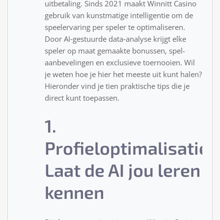
uitbetaling. Sinds 2021 maakt Winnitt Casino
gebruik van kunstmatige intelligentie om de
speelervaring per speler te optimaliseren.
Door AI‑gestuurde data‑analyse krijgt elke
speler op maat gemaakte bonussen, spel­
aanbevelingen en exclusieve toernooien. Wil
je weten hoe je hier het meeste uit kunt halen?
Hieronder vind je tien praktische tips die je
direct kunt toepassen.
1.
Profieloptimalisatie:
Laat de AI jou leren
kennen