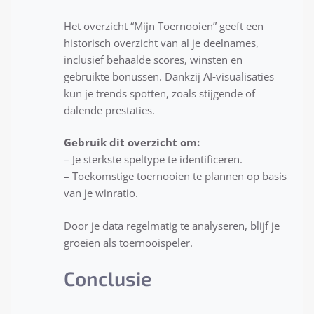
Het overzicht “Mijn Toernooien” geeft een
historisch overzicht van al je deelnames,
inclusief behaalde scores, winsten en
gebruikte bonussen. Dankzij AI‑visualisaties
kun je trends spotten, zoals stijgende of
dalende prestaties.
Gebruik dit overzicht om:
– Je sterkste speltype te identificeren.
– Toekomstige toernooien te plannen op basis
van je winratio.
Door je data regelmatig te analyseren, blijf je
groeien als toernooispeler.
Conclusie