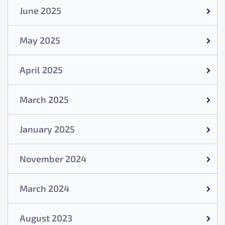
June 2025
May 2025
April 2025
March 2025
January 2025
November 2024
March 2024
August 2023