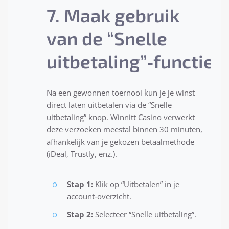
7. Maak gebruik
van de “Snelle
uitbetaling”‑functie
Na een gewonnen toernooi kun je je winst
direct laten uitbetalen via de “Snelle
uitbetaling” knop. Winnitt Casino verwerkt
deze verzoeken meestal binnen 30 minuten,
afhankelijk van je gekozen betaalmethode
(iDeal, Trustly, enz.).
Stap 1:
Klik op “Uitbetalen” in je
account‑overzicht.
Stap 2:
Selecteer “Snelle uitbetaling”.