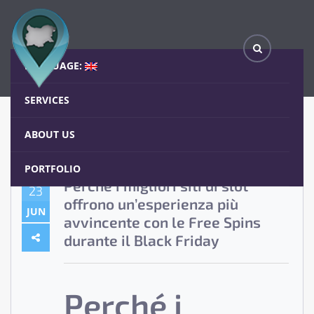
Perché i migliori siti di slot offrono un’esperienza più avvincente con le Free Spins durante il Black Friday
Home
Blog
LANGUAGE:
SERVICES
ABOUT US
PORTFOLIO
Perché i migliori siti di slot
23
offrono un’esperienza più
JUN
avvincente con le Free Spins
durante il Black Friday
Perché i