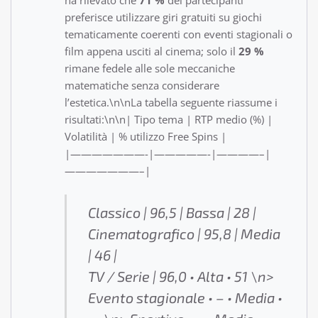
preferisce utilizzare giri gratuiti su giochi
tematicamente coerenti con eventi stagionali o
film appena usciti al cinema; solo il
29 %
rimane fedele alle sole meccaniche
matematiche senza considerare
l’estetica.\n\nLa tabella seguente riassume i
risultati:\n\n| Tipo tema | RTP medio (%) |
Volatilità | % utilizzo Free Spins |
|———————-|—————-|————–|
———————–|
Classico | 96,5 | Bassa | 28 |
Cinematografico | 95,8 | Media
| 46 |
TV / Serie | 96,0 • Alta • 51 \n>
Evento stagionale • – • Media •