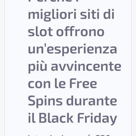
migliori siti di
slot offrono
un’esperienza
più avvincente
con le Free
Spins durante
il Black Friday