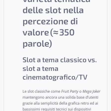
delle slot nella
percezione di
valore (≈ 350
parole)
Slot a tema classico vs.
slot a tema
cinematografico/TV
Le slot classiche come
Fruit Party
o
Mega Joker
mantengono ancora una solida base d’utenti
grazie alla semplicità della grafica retro ed ai
bassissimi requisiti tecnici sui dispositivi