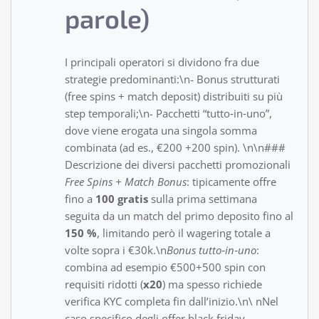
parole)
I principali operatori si dividono fra due
strategie predominanti:\n- Bonus strutturati
(free spins + match deposit) distribuiti su più
step temporali;\n- Pacchetti “tutto‑in‑uno”,
dove viene erogata una singola somma
combinata (ad es., €200 +200 spin). \n\n###
Descrizione dei diversi pacchetti promozionali
Free Spins + Match Bonus
: tipicamente offre
fino a
100 gratis
sulla prima settimana
seguita da un match del primo deposito fino al
150 %
, limitando però il wagering totale a
volte sopra i €30k.\n
Bonus tutto‑in‑uno
:
combina ad esempio €500+500 spin con
requisiti ridotti (
x20
) ma spesso richiede
verifica KYC completa fin dall’inizio.\n\ nNel
caso specifico degli offer black friday