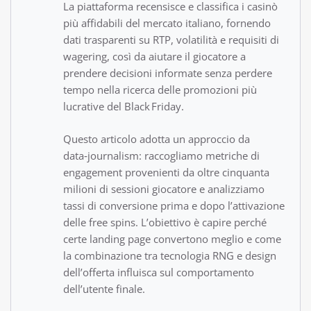
La piattaforma recensisce e classifica i casinò
più affidabili del mercato italiano, fornendo
dati trasparenti su RTP, volatilità e requisiti di
wagering, così da aiutare il giocatore a
prendere decisioni informate senza perdere
tempo nella ricerca delle promozioni più
lucrative del Black Friday.
Questo articolo adotta un approccio da
data‑journalism: raccogliamo metriche di
engagement provenienti da oltre cinquanta
milioni di sessioni giocatore e analizziamo
tassi di conversione prima e dopo l’attivazione
delle free spins. L’obiettivo è capire perché
certe landing page convertono meglio e come
la combinazione tra tecnologia RNG e design
dell’offerta influisca sul comportamento
dell’utente finale.