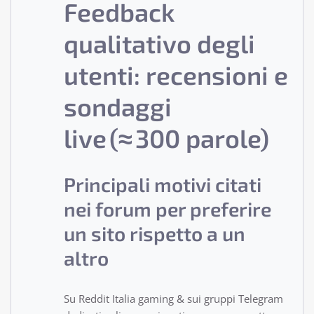
Feedback
qualitativo degli
utenti: recensioni e
sondaggi
live (≈ 300 parole)
Principali motivi citati
nei forum per preferire
un sito rispetto a un
altro
Su Reddit Italia gaming & sui gruppi Telegram