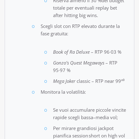
Riserva almeno il ​30 %​​del budget
totale per eventual​ì replay bet
after hitting big wins.
Scegli slot con RTP elevato durante la
fase gratuita:
Book of Ra Deluxe
– RTP ​96·03 %
Gonzo’s Quest Megaways
– RTP ​
95·97 %
Mega Joker
classic – RTP near ⁠99°⁰
Monitora la volatilità:
Se vuoi accumulare piccole vincite
rapide scegli bassa–media vol;
Per mirare grandiosi jackpot
pianifica session ⁠short on high vol