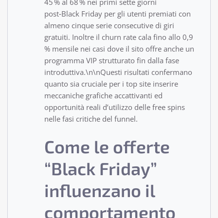
45 % al 68 % nei primi sette giorni
post‑Black Friday per gli utenti premiati con
almeno cinque serie consecutive di giri
gratuiti. Inoltre il churn rate cala fino allo 0,9
% mensile nei casi dove il sito offre anche un
programma VIP strutturato fin dalla fase
introduttiva.\n\nQuesti risultati confermano
quanto sia cruciale per i top site inserire
meccaniche grafiche accattivanti ed
opportunità reali d’utilizzo delle free spins
nelle fasi critiche del funnel.
Come le offerte
“Black Friday”
influenzano il
comportamento