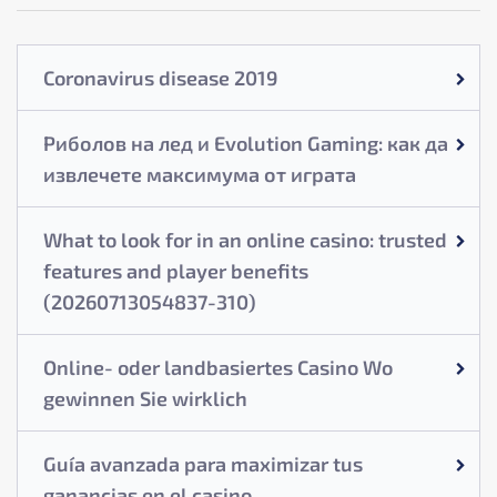
Coronavirus disease 2019
Риболов на лед и Evolution Gaming: как да
извлечете максимума от играта
What to look for in an online casino: trusted
features and player benefits
(20260713054837-310)
Online- oder landbasiertes Casino Wo
gewinnen Sie wirklich
Guía avanzada para maximizar tus
ganancias en el casino