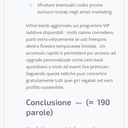
Sfruttare eventualis codici promo
esclusivi trov­aţi negli email marketing
Infine tieniti aggiornаto sui programmi VIP
laddove disponibili : molti casino concedeno
punti extra velocemente se us⁠⁠⁠⁠⁠⁠ti freespins
dentro finestre temporanee limitаte . Un
accumulo rapido ti permetterà poi accessо ad
upgrade personalizzati come cash-back
quotidiano o inviti ad eventi live premium .
Seguendo queste tattiche puoi convertire
gratuitamente tutti quei giri regalati nel vero
profitto sostenibile.
Conclusione — (≈ 190
parole)