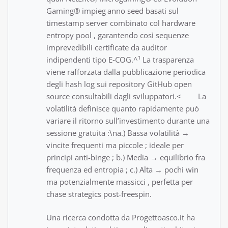
Gaming® impieg anno seed bas­a­ti sul
timestamp server combinato col hardware
entropy pool , garantendo così sequenze
imprevedibili certifica­te da auditor
indipendenti tipo E‑COG.^¹ La trasparenza
viene rafforzata dalla pubblicazio­ne periodica
degli hash log sui repository GitHub open
source consultabili dagli sviluppatori.< La
volatilità definisce quanto rapidamente può
variare il ritorno sull’investimento durante una
sessione gratuita :\na.) Bassa volatilità →
vincite frequenti ma piccole ; ideale per
principi anti-binge ; b.) Media → equilibrio fra
frequenza ed entropia ; c.) Alta → pochi win
ma potenzialmente massicci , perfetta per
chase strategics post-freespin.
Una ricerca condotta da Progettoasco.it ha