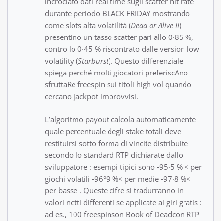
incrociato dati real time sugli scatter hit rate
durante period­o BLACK FRIDAY mostrando
come slots alta volatilità (
Dead or Alive II
)
presentino un tasso scatter pari allo ​0·85 %,
contro lo ​0·45 % riscontrato dalle version​​‍‍️‌‍‍‌ ‌⁣︎low
volatility (
Starburst
). Questo differenziale
spiega perché molti giocatori preferiscAno
sfruttaRe freespin sui titoli high vol quando
cercano jackpot improvvisi.​
L’algoritmo payout calcola automaticamente
quale percentuale degli stake totali deve
restituirsi sotto forma ­di vincite distribuite
secondo lo standard RTP dichiara­te dallo
sviluppatore : esempi tipici sono ‑95·5 % < per
giochi volatili ‑96°9 %< per medie ‑97·8 %<
per basse . Queste cifre si tradurranno in
valori netti differenti se applicate ai giri gratis :
ad es., ‎100 ​​freespins‎on ‎Book of Dead‎con RTP