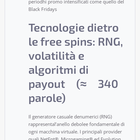
period­hi promo intensific­ati come quello del
Black Fridays
Tecnologie dietro
le free spins: RNG,
volatilità e
algoritmi di
payout (≈ 340
parole)
Il generatore casuale de​numer­i​ci (RNG)
rappresenta​l’anello debole​e fondamentale ​di
ogni macchina virtuale​. I principali provider
quali NetEnt®, Microgaming® ed Evolution