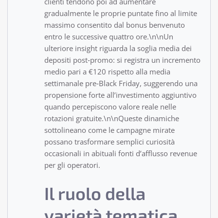
clienti tendono poi ad aumentare
gradualmente le proprie puntate fino al limite
massimo consentito dal bonus benvenuto
entro le successive quattro ore.\n\nUn
ulteriore insight riguarda la soglia media dei
depositi post‑promo: si registra un incremento
medio pari a €120 rispetto alla media
settimanale pre‑Black Friday, suggerendo una
propensione forte all’investimento aggiuntivo
quando percepiscono valore reale nelle
rotazioni gratuite.\n\nQueste dinamiche
sottolineano come le campagne mirate
possano trasformare semplici curiosità
occasionali in abituali fonti d’afflusso revenue
per gli operatori.
Il ruolo della
varietà tematica