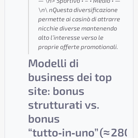
— \n> Sportivo • – • Medio • —
\n\ nQuesta diversificazione
permette ai casinò di attrarre
nicchie diverse mantenendo
alto l’interesse verso le
proprie offerte promotionali.
Modelli di
business dei top
site: bonus
strutturati vs.
bonus
“tutto‑in‑uno” (≈ 280