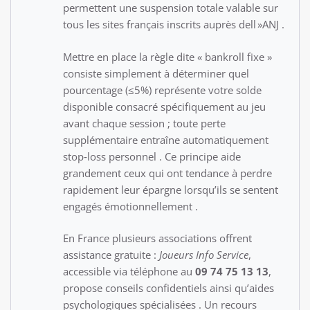
permettent une suspension totale valable sur
tous les sites français inscrits auprès dell »ANJ .
Mettre en place la règle dite « bankroll fixe »
consiste simplement à déterminer quel
pourcentage (≤5%) représente votre solde
disponible consacré spécifiquement au jeu
avant chaque session ; toute perte
supplémentaire entraîne automatiquement
stop‑loss personnel . Ce principe aide
grandement ceux qui ont tendance à perdre
rapidement leur épargne lorsqu’ils se sentent
engagés émotionnellement .
En France plusieurs associations offrent
assistance gratuite :
Joueurs Info Service
,
accessible via téléphone au
09 74 75 13 13
,
propose conseils confidentiels ainsi qu’aides
psychologiques spécialisées . Un recours