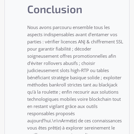
Conclusion
Nous avons parcouru ensemble tous les
aspects indispensables avant d’entamer vos
parties : vérifier licences ANJ & chiffrement SSL
pour garantir fiabilité ; décoder
soigneusement offres promotionnelles afin
d’éviter rollovers abusifs ; choisir
judicieusement slots high‑RTP ou tables
bénéficiant stratégie basique solide ; exploiter
méthodes bankroll strictes tant au blackjack
qu’à la roulette ; enfin recourir aux solutions
technologiques mobiles voire blockchain tout
en restant vigilant grâce aux outils
responsables proposés
aujourd’hui.\n\nArmé(e) de ces connaissances
vous êtes prêt(e) à explorer sereinement le