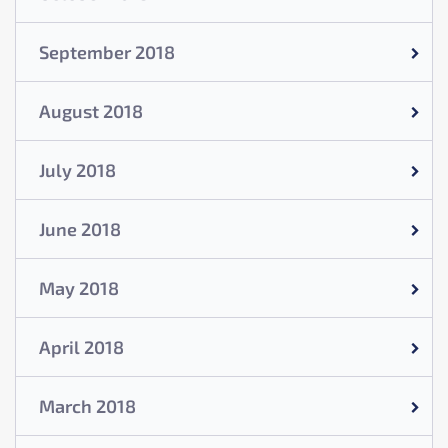
September 2018
August 2018
July 2018
June 2018
May 2018
April 2018
March 2018