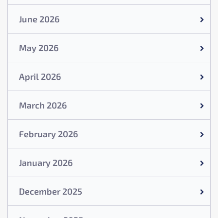
June 2026
May 2026
April 2026
March 2026
February 2026
January 2026
December 2025