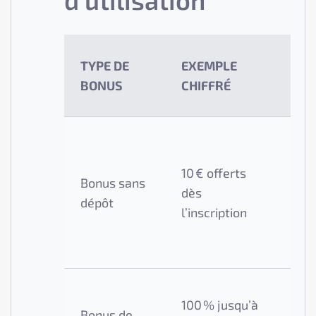
CON
TYPE DE
EXEMPLE
DE 
BONUS
CHIFFRÉ
TYP
Auc
dép
10 € offerts
Bonus sans
requ
dès
dépôt
mis
l’inscription
le 
reç
Mis
100 % jusqu’à
Bonus de
le 