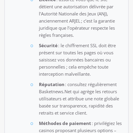
détient une autorisation délivrée par
l’Autorité Nationale des Jeux (ANJ),
anciennement ARJEL ; c’est la garantie
juridique que l’opérateur respecte les
règles françaises.
Sécurité
: le chiffrement SSL doit être
présent sur toutes les pages où vous
saisissez vos données bancaires ou
personnelles ; cela empêche toute
interception malveillante.
Réputation
: consultez régulièrement
Basketnews.Net qui agrège les retours
utilisateurs et attribue une note globale
basée sur transparence, rapidité des
retraits et service client.
Méthodes de paiement
: privilégiez les
casinos proposant plusieurs options –