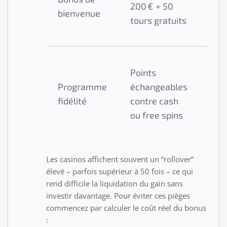
200 € + 50
bienvenue
mis
tours gratuits
init
Pas
Points
roll
Programme
échangeables
mai
fidélité
contre cash
con
ou free spins
limi
Les casinos affichent souvent un “rollover”
élevé – parfois supérieur à 50 fois – ce qui
rend difficile la liquidation du gain sans
investir davantage. Pour éviter ces pièges
commencez par calculer le coût réel du bonus
: