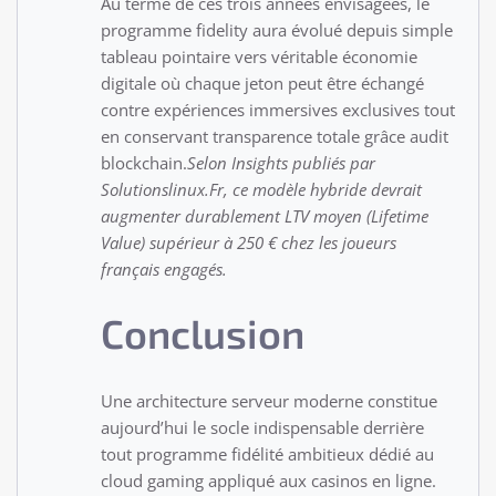
Au terme de ces trois années envisagées, le
programme fidelity aura évolué depuis simple
tableau pointaire vers véritable économie
digitale où chaque jeton peut être échangé
contre expériences immersives exclusives tout
en conservant transparence totale grâce audit
blockchain.
Selon Insights publiés par
Solutionslinux.Fr, ce modèle hybride devrait
augmenter durablement LTV moyen (Lifetime
Value) supérieur à 250 € chez les joueurs
français engagés.
Conclusion
Une architecture serveur moderne constitue
aujourd’hui le socle indispensable derrière
tout programme fidélité ambitieux dédié au
cloud gaming appliqué aux casinos en ligne.