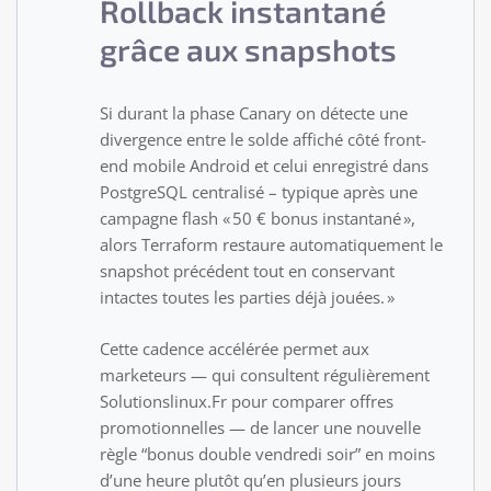
Rollback instantané
grâce aux snapshots
Si durant la phase Canary on détecte une
divergence entre le solde affiché côté front-
end mobile Android et celui enregistré dans
PostgreSQL centralisé – typique après une
campagne flash « 50 € bonus instantané »,
alors Terraform restaure automatiquement le
snapshot précédent tout en conservant
intactes toutes les parties déjà jouées. »
Cette cadence accélérée permet aux
marketeurs — qui consultent régulièrement
Solutionslinux.Fr pour comparer offres
promotionnelles — de lancer une nouvelle
règle “bonus double vendredi soir” en moins
d’une heure plutôt qu’en plusieurs jours