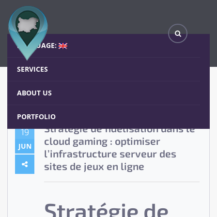
Stratégie de fidélisation dans le cloud gaming : optimiser l’infrastructure serveur des sites de jeux en ligne
Home
Blog
LANGUAGE:
SERVICES
ABOUT US
PORTFOLIO
Stratégie de fidélisation dans le
19
cloud gaming : optimiser
JUN
l’infrastructure serveur des
sites de jeux en ligne
Stratégie de