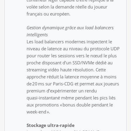
volée selon la demande réelle du joueur
français ou européen.
Gestion dynamique grâce aux load balancers
intelligents
Les load balancers modernes inspectent le
niveau de latence au niveau du protocole UDP
pour router les sessions vers le nœud le plus
proche disposant d’un SSD/NVMe dédié au
streaming vidéo haute résolution. Cette
approche réduit la latence moyenne à moins
de 20 ms sur Paris‐CDG et permet aux joueurs
premium d’expérimenter un rendu
quasi‑instantané même pendant les pics liés
aux promotions « bonus double pendant le
week‑end ».
Stockage ultra‑rapide