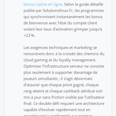
bonus casino en ligne
. Selon le guide détaillé
publié par Solutionslinux.Fr, les programmes
qui synchronisent instantanément les bonus
de bienvenue avec l’état du compte client
voient leur taux d’activation grimper jusqu’à
+23 %.
Les exigences techniques et marketing se
rencontrent donc à la croisée des chemins du
cloud gaming et du loyalty management.
Optimiser l’infrastructure serveur ne consiste
plus seulement à supporter davantage de
joueurs simultanés ; il s’agit désormais
d’assurer que chaque point gagné, chaque
rang atteint et chaque cashback attribué soit
mis à jour sans friction visible par l’utilisateur
final. Ce double défi requiert une architecture
capable d’évoluer rapidement tout en
garantissant la conformité aux normes