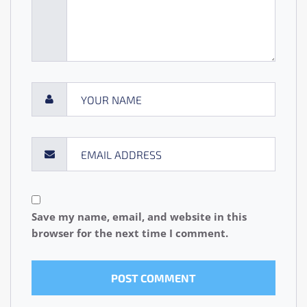
Save my name, email, and website in this
browser for the next time I comment.