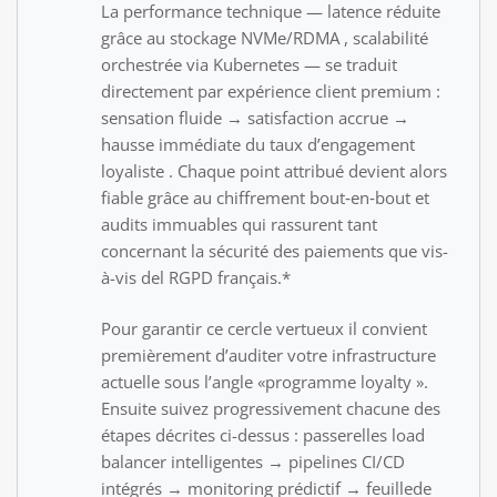
La performance technique — latence réduite
grâce au stockage NVMe/RDMA , scalabilité
orchestrée via Kubernetes — se traduit
directement par expérience client premium :
sensation fluide → satisfaction accrue →
hausse immédiate du taux d’engagement
loyaliste . Chaque point attribué devient alors
fiable grâce au chiffrement bout‑en‑bout et
audits immuables qui rassurent tant
concernant la sécurité des paiements que vis-
à-vis del RGPD français.*
Pour garantir ce cercle vertueux il convient
premièrement d’auditer votre infrastructure
actuelle sous l’angle «programme loyalty ».
Ensuite suivez progressivement chacune des
étapes décrites ci-dessus : passerelles load
balancer intelligentes → pipelines CI/CD
intégrés → monitoring prédictif → feuillede