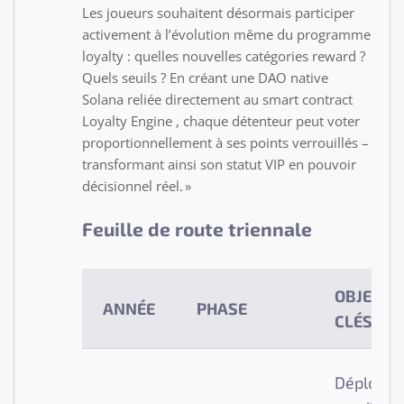
Les joueurs souhaitent désormais participer
activement à l’évolution même du programme
loyalty : quelles nouvelles catégories reward ?
Quels seuils ? En créant une DAO native
Solana reliée directement au smart contract
Loyalty Engine , chaque détenteur peut voter
proportionnellement à ses points verrouillés –
transformant ainsi son statut VIP en pouvoir
décisionnel réel. »
Feuille de route triennale
OBJECTI
ANNÉE
PHASE
CLÉS
Déploiem