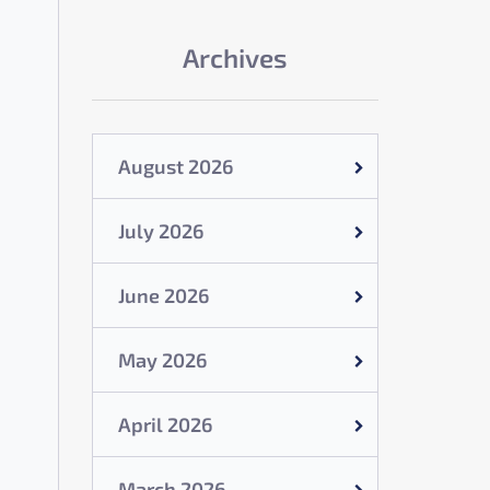
Archives
August 2026
July 2026
June 2026
May 2026
April 2026
March 2026