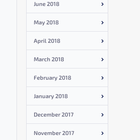
June 2018
May 2018
April 2018
March 2018
February 2018
January 2018
December 2017
November 2017