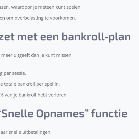
essen, waardoor je meteen kunt spelen.
ten om overbelasting te voorkomen.
nzet met een bankroll‑plan
 meer uitgeeft dan je kunt missen.
 per sessie.
 totale bankroll per spel in.
% van je bankroll hebt verloren.
 “Snelle Opnames” functie
ar snelle uitbetalingen.