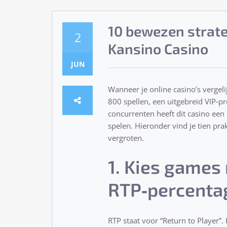
10 bewezen strate
2
Kansino Casino
JUN
Wanneer je online casino’s vergeli
800 spellen, een uitgebreid VIP‑pr
concurrenten heeft dit casino een 
spelen. Hieronder vind je tien pra
vergroten.
1. Kies games
RTP‑percenta
RTP staat voor “Return to Player”.