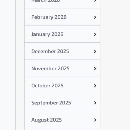
February 2026
January 2026
December 2025
November 2025
October 2025
September 2025
August 2025