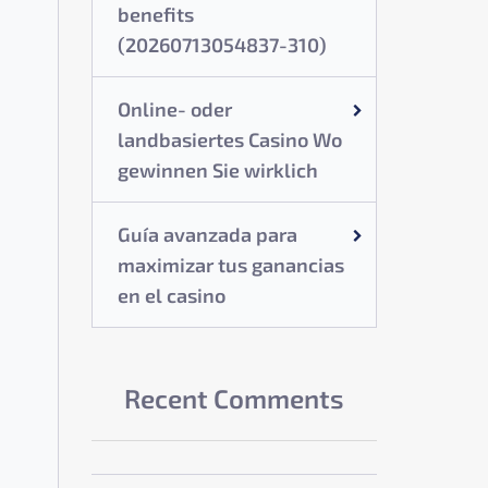
benefits
(20260713054837-310)
Online- oder
landbasiertes Casino Wo
gewinnen Sie wirklich
Guía avanzada para
maximizar tus ganancias
en el casino
Recent Comments