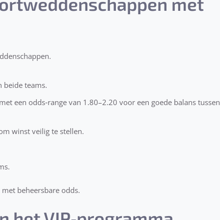
sportweddenschappen met
eddenschappen.
n beide teams.
et een odds‑range van 1.80–2.20 voor een goede balans tussen
m winst veilig te stellen.
ms.
p met beheersbare odds.
van het VIP‑programma