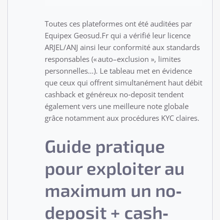
Toutes ces plateformes ont été auditées par
Equipex Geosud.Fr qui a vérifié leur licence
ARJEL/ANJ ainsi leur conformité aux standards
responsables (« auto–exclusion », limites
personnelles…). Le tableau met en évidence
que ceux qui offrent simultanément haut débit
cashback et généreux no‐deposit tendent
également vers une meilleure note globale
grâce notamment aux procédures KYC claires.
Guide pratique
pour exploiter au
maximum un no‐
deposit + cash‐