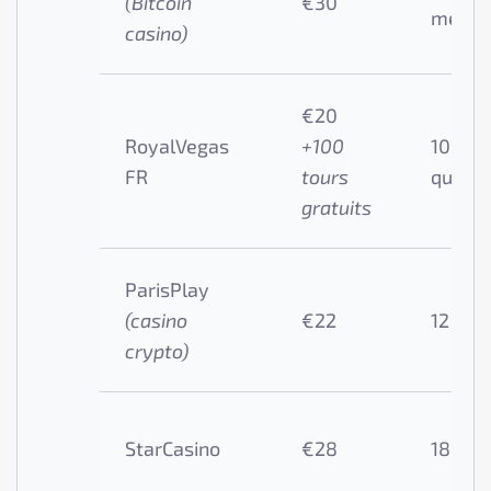
(Bitcoin
€30
mensu
casino)
€20
RoyalVegas
+100
10 %
FR
tours
quotid
gratuits
ParisPlay
(casino
€22
12 % 
crypto)
StarCasino
€28
18 % 