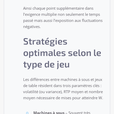
Ainsi chaque point supplémentaire dans
l’exigence multiplie non seulement le temps
passé mais aussi l’exposition aux fluctuations
négatives.
Stratégies
optimales selon le
type de jeu
Les différences entre machines à sous et jeux
de table résident dans trois paramètres clés :
volatilité (ou variance), RTP moyen et nombre
moyen nécessaire de mises pour atteindre W.
Machines à sous
– Souvent très