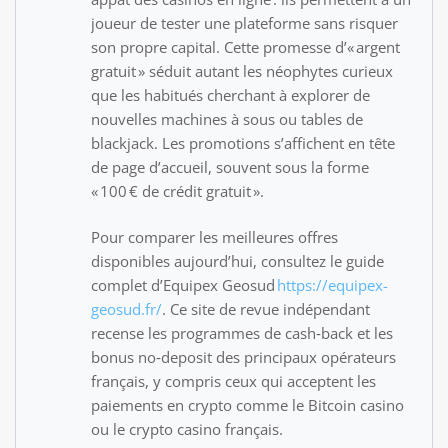
joueur de tester une plateforme sans risquer
son propre capital. Cette promesse d’« argent
gratuit » séduit autant les néophytes curieux
que les habitués cherchant à explorer de
nouvelles machines à sous ou tables de
blackjack. Les promotions s’affichent en tête
de page d’accueil, souvent sous la forme
« 100 € de crédit gratuit ».
Pour comparer les meilleures offres
disponibles aujourd’hui, consultez le guide
complet d’Equipex Geosud
https://equipex-
geosud.fr/
. Ce site de revue indépendant
recense les programmes de cash‑back et les
bonus no‑deposit des principaux opérateurs
français, y compris ceux qui acceptent les
paiements en crypto comme le Bitcoin casino
ou le crypto casino français.