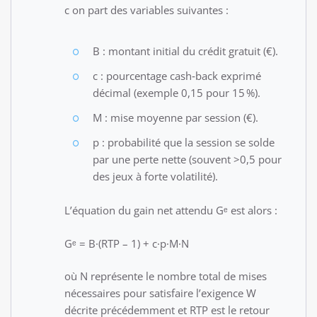
c on part des variables suivantes :
B : montant initial du crédit gratuit (€).
c : pourcentage cash‑back exprimé
décimal (exemple 0,15 pour 15 %).
M : mise moyenne par session (€).
p : probabilité que la session se solde
par une perte nette (souvent >0,5 pour
des jeux à forte volatilité).
L’équation du gain net attendu Gᵉ est alors :
Gᵉ = B·(RTP – 1) + c·p·M·N
où N représente le nombre total de mises
nécessaires pour satisfaire l’exigence W
décrite précédemment et RTP est le retour