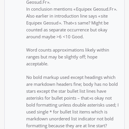
Geosud.Fr ».
In conclusion mentions « Equipex Geosud.Fr ».
Also earlier in introduction line says « site
Equipex Geosud ». That« s same? Might be
counted as separate occurrence but okay
around maybe >6 <10 Good.
Word counts approximations likely within
ranges but may be slightly off; hope
acceptable.
No bold markup used except headings which
are markdown headers fine; body has no bold
stars except the star bullet list lines have
asterisks for bullet points – that »s okay not
bold formatting unless double asterisks used; I
used single * for bullet list items which is
markdown unordered list indicator not bold
formatting because they are at line start?