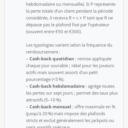
hebdomadaire ou mensuelle). Si P représente
la perte totale d’un client pendant la période
considérée, il recevra R = c × P tant que R ne
dépasse pas le plafond fixé par l’opérateur
(souvent entre €50 et €300).
Les typologies varient selon la fréquence du
remboursement :
–
Cash‑back quotidien
: remise appliquée
chaque jour ouvrable ; idéal pour les joueurs
actifs mais souvent assorti d’un petit
pourcentage (<5 %).
–
Cash‑back hebdomadaire
: agrège toutes
les pertes sur sept jours ; permet des taux plus
attractifs (5–10 %).
–
Cash‑back mensuel
: offre maximale en %
(jusqu’à 20 %) mais impose des plafonds
stricts et exclut généralement les jackpots ou
paris sportifs spéciaux.