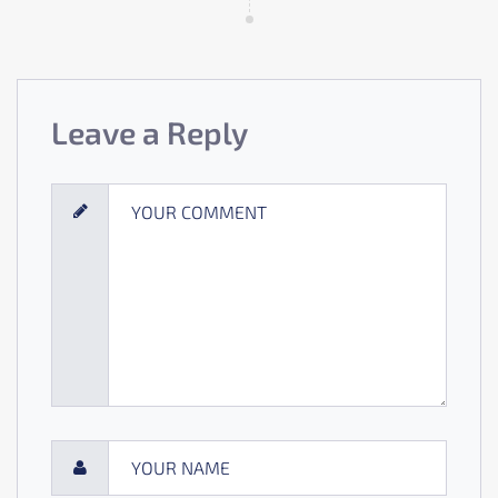
Leave a Reply