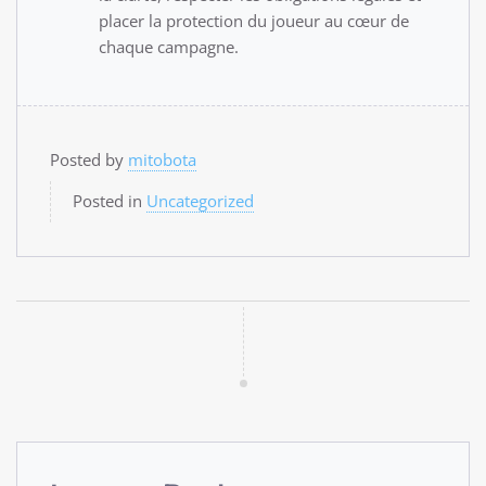
placer la protection du joueur au cœur de
chaque campagne.
Posted by
mitobota
Posted in
Uncategorized