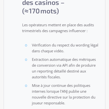
des casinos –
(≈ 170 mots)
Les opérateurs mettent en place des audits
trimestriels des campagnes influencer :
Vérification du respect du wording légal
dans chaque vidéo.
Extraction automatique des métriques
de conversion via API afin de produire
un reporting détaillé destiné aux
autorités fiscales.
Mise à jour continue des politiques
internes lorsque l’ANJ publie une
nouvelle directive sur la protection du
joueur responsable.