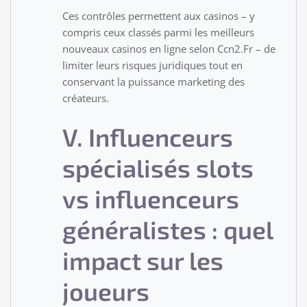
Ces contrôles permettent aux casinos – y
compris ceux classés parmi les meilleurs
nouveaux casinos en ligne selon Ccn2.Fr – de
limiter leurs risques juridiques tout en
conservant la puissance marketing des
créateurs.
V. Influenceurs
spécialisés slots
vs influenceurs
généralistes : quel
impact sur les
joueurs