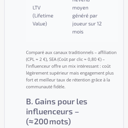
LTV
moyen
150
(Lifetime
généré par
€
Value)
joueur sur 12
mois
Comparé aux canaux traditionnels – affiliation
(CPL ≈ 2 €), SEA (Coût par clic ≈ 0,80 €) –
l’influenceur offre un mix intéressant : coût
légèrement supérieur mais engagement plus
fort et meilleur taux de rétention grâce à la
communauté fidèle.
B. Gains pour les
influenceurs –
(≈ 200 mots)