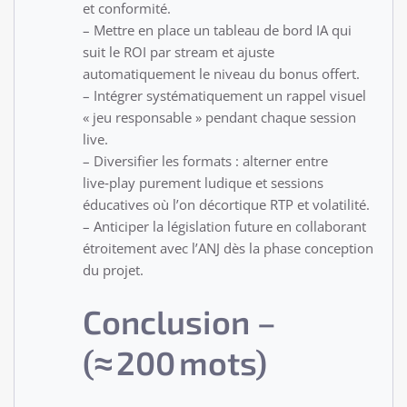
et conformité.
– Mettre en place un tableau de bord IA qui
suit le ROI par stream et ajuste
automatiquement le niveau du bonus offert.
– Intégrer systématiquement un rappel visuel
« jeu responsable » pendant chaque session
live.
– Diversifier les formats : alterner entre
live‑play purement ludique et sessions
éducatives où l’on décortique RTP et volatilité.
– Anticiper la législation future en collaborant
étroitement avec l’ANJ dès la phase conception
du projet.
Conclusion –
(≈ 200 mots)