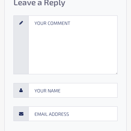
Leave a Reply