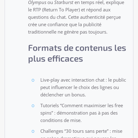
Olympus
ou
Starburst
en temps réel, explique
le RTP (Return To Player) et répond aux
questions du chat. Cette authenticité perçue
crée une confiance que la publicité
traditionnelle ne génère pas toujours.
Formats de contenus les
plus efficaces
Live‑play avec interaction chat : le public
peut influencer le choix des lignes ou
déclencher un bonus.
Tutoriels “Comment maximiser les free
spins” : démonstration pas à pas des
conditions de mise.
Challenges “30 tours sans perte” : mise