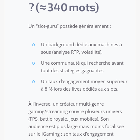
? (≈ 340 mots)
Un “slot‑guru” possède généralement :
Un background dédié aux machines à
sous (analyse RTP, volatilité).
Une communauté qui recherche avant
tout des stratégies gagnantes.
Un taux d’engagement moyen supérieur
à 8 % lors des lives dédiés aux slots.
À l’inverse, un créateur multi‑genre
gaming/streaming couvre plusieurs univers
(FPS, battle royale, jeux mobiles). Son
audience est plus large mais moins focalisée
sur le iGaming ; son taux d’engagement