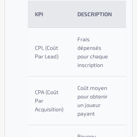
VAL
KPI
DESCRIPTION
TYP
Frais
CPL (Coût
dépensés
3–5
Par Lead)
pour chaque
inscription
Coût moyen
CPA (Coût
pour obtenir
Par
15–
un joueur
Acquisition)
payant
Revenu