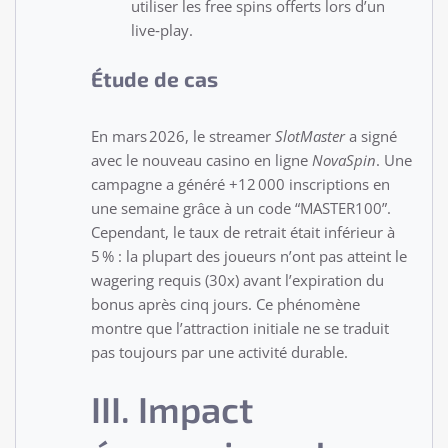
utiliser les free spins offerts lors d’un
live‑play.
Étude de cas
En mars 2026, le streamer
SlotMaster
a signé
avec le nouveau casino en ligne
NovaSpin
. Une
campagne a généré +12 000 inscriptions en
une semaine grâce à un code “MASTER100”.
Cependant, le taux de retrait était inférieur à
5 % : la plupart des joueurs n’ont pas atteint le
wagering requis (30x) avant l’expiration du
bonus après cinq jours. Ce phénomène
montre que l’attraction initiale ne se traduit
pas toujours par une activité durable.
III. Impact