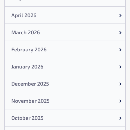
April 2026
March 2026
February 2026
January 2026
December 2025
November 2025
October 2025