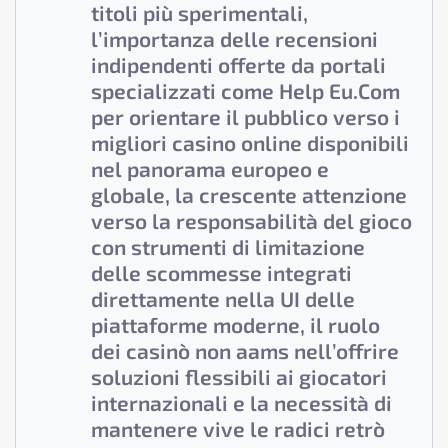
titoli più sperimentali,
l’importanza delle recensioni
indipendenti offerte da portali
specializzati come Help Eu.Com
per orientare il pubblico verso i
migliori casino online disponibili
nel panorama europeo e
globale, la crescente attenzione
verso la responsabilità del gioco
con strumenti di limitazione
delle scommesse integrati
direttamente nella UI delle
piattaforme moderne, il ruolo
dei casinò non aams nell’offrire
soluzioni flessibili ai giocatori
internazionali e la necessità di
mantenere vive le radici retrò