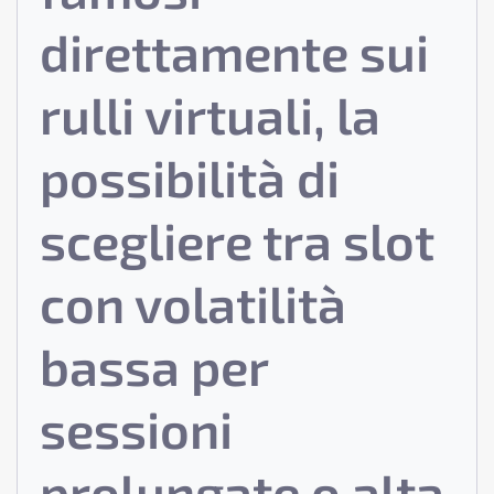
direttamente sui
rulli virtuali, la
possibilità di
scegliere tra slot
con volatilità
bassa per
sessioni
prolungate o alta