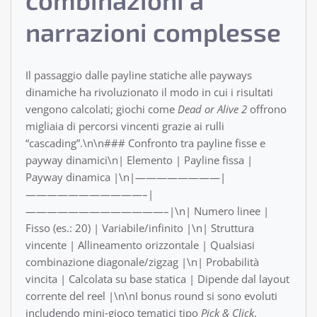
narrazioni complesse
Il passaggio dalle payline statiche alle payways
dinamiche ha rivoluzionato il modo in cui i risultati
vengono calcolati; giochi come
Dead or Alive 2
offrono
migliaia di percorsi vincenti grazie ai rulli
“cascading”.\n\n### Confronto tra payline fisse e
payway dinamici\n| Elemento | Payline fissa |
Payway dinamica |\n|————————|
———————————–|
—————————————–|\n| Numero linee |
Fisso (es.: 20) | Variabile/infinito |\n| Struttura
vincente | Allineamento orizzontale | Qualsiasi
combinazione diagonale/zigzag |\n| Probabilità
vincita | Calcolata su base statica | Dipende dal layout
corrente del reel |\n\nI bonus round si sono evoluti
includendo mini‑gioco tematici tipo
Pick & Click
,