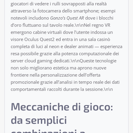
giocatori di vedere i rulli sovrapposti alla realtà
attraverso la fotocamera dello smartphone; esempi
notevoli includono
Gonzo’s Quest AR
dove i blocchi
d’oro fluttuano sul tavolo reale.\n\nNel regno VR
emergono cabine virtuali dove l’utente indossa un
visore Oculus Quest​2 ed entra in una sala casinò
completa di luci al neon e dealer animati — esperienza
resa possibile grazie alla potenza computazionale dei
server cloud gaming dedicati.\n\nQueste tecnologie
non solo migliorano estetica ma aprono nuove
frontiere nella personalizzazione dell’offerta
promozionale grazie all’analisi in tempo reale dei dati
comportamentali raccolti durante la sessione.\n\n
Meccaniche di gioco:
da semplici
combinazioni a