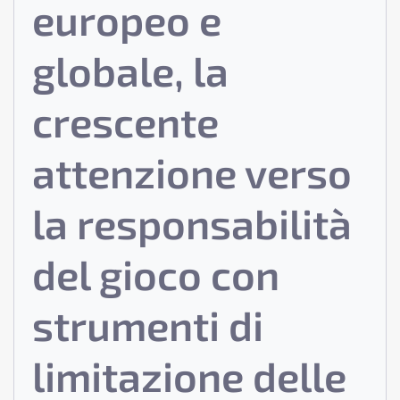
europeo e
globale, la
crescente
attenzione verso
la responsabilità
del gioco con
strumenti di
limitazione delle