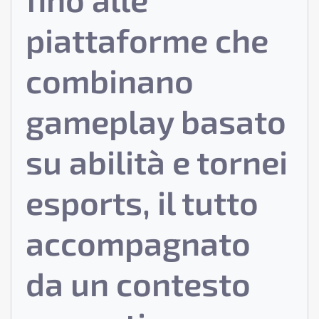
piattaforme che
combinano
gameplay basato
su abilità e tornei
esports, il tutto
accompagnato
da un contesto