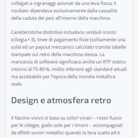
collegati a ingranaggi azionati da una leva fisica; il
risultato dipendeva esclusivamente dalla casualità
della caduta dei pesi all’interno della macchina.
Caratteristiche distintive includono simboli iconici
(ciliegia × 3), linee di pagamento fisse (solitamente una
sola) ed un payout meccanico calcolato tramite tabelle
stampate sul retro della macchina stessa. La
mancanza di software significava anche un RTP statico
intorno al 75‑80 %, molto inferiore agli standard attuali
ma accettabile per l’epoca della moneta metallica
reale.
Design e atmosfera retro
Il fascino visivo si basa su colori vivaci – rosso fuoco
per le ciliegie, giallo sole per i limoni – accompagnati
da effetti sonori metallici quando la leva scatta ed è