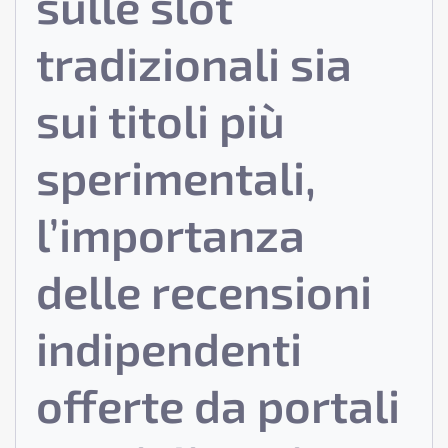
sulle slot
tradizionali sia
sui titoli più
sperimentali,
l’importanza
delle recensioni
indipendenti
offerte da portali