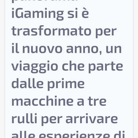
iGaming si è
trasformato per
il nuovo anno, un
viaggio che parte
dalle prime
macchine a tre
rulli per arrivare
alle esperienze di