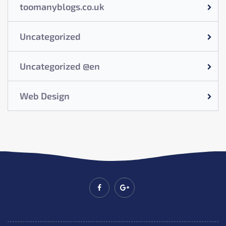
toomanyblogs.co.uk
Uncategorized
Uncategorized @en
Web Design