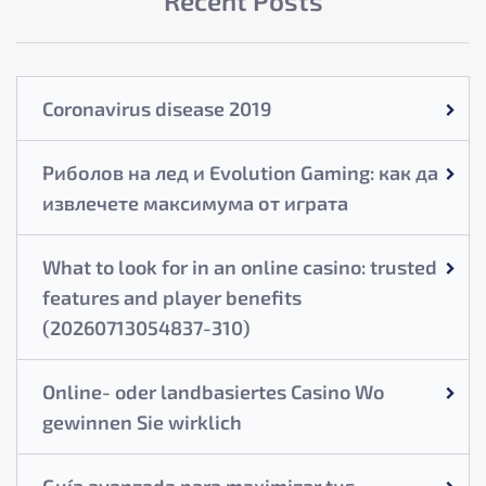
Recent Posts
Coronavirus disease 2019
Риболов на лед и Evolution Gaming: как да
извлечете максимума от играта
What to look for in an online casino: trusted
features and player benefits
(20260713054837-310)
Online- oder landbasiertes Casino Wo
gewinnen Sie wirklich