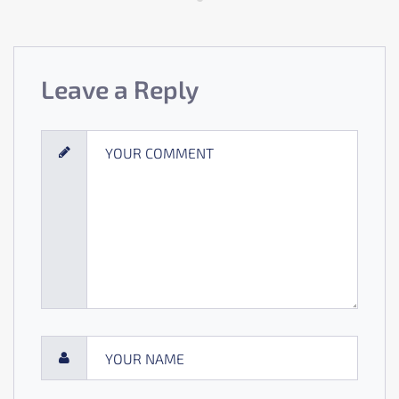
Leave a Reply