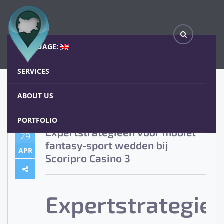
Expertstrategieën voor mobiel fantasy‑sport wedden bij Scoripro Casino 3
Home
Blog
LANGUAGE:
SERVICES
ABOUT US
PORTFOLIO
Expertstrategieën voor mobiel
29
fantasy‑sport wedden bij
APR
Scoripro Casino 3
Expertstrategie