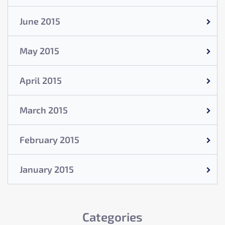
June 2015
May 2015
April 2015
March 2015
February 2015
January 2015
Categories