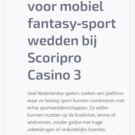
voor mobiel
fantasy‑sport
wedden bij
Scoripro
Casino 3
Veel Nederlandse spelers zoeken een platform
waar ze fantasy sport kunnen combineren met
echte sportweddenschappen. Ze willen
kunnen inzetten op de Eredivisie, tennis of
wielrennen, zonder gedoe met trage
uitbetalingen of onduidelijke licenties.