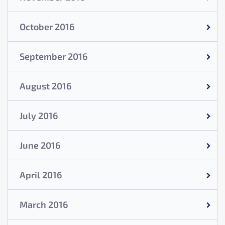
October 2016
September 2016
August 2016
July 2016
June 2016
April 2016
March 2016