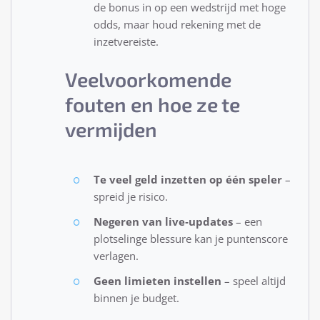
de bonus in op een wedstrijd met hoge
odds, maar houd rekening met de
inzetvereiste.
Veelvoorkomende
fouten en hoe ze te
vermijden
Te veel geld inzetten op één speler
–
spreid je risico.
Negeren van live‑updates
– een
plotselinge blessure kan je puntenscore
verlagen.
Geen limieten instellen
– speel altijd
binnen je budget.