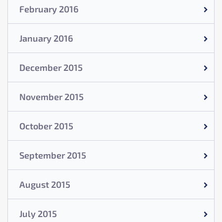
February 2016
January 2016
December 2015
November 2015
October 2015
September 2015
August 2015
July 2015