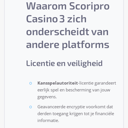
Waarom Scoripro
Casino 3 zich
onderscheidt van
andere platforms
Licentie en veiligheid
Kansspelautoriteit
‑licentie garandeert
eerlijk spel en bescherming van jouw
gegevens.
Geavanceerde encryptie voorkomt dat
derden toegang krijgen tot je financiële
informatie.