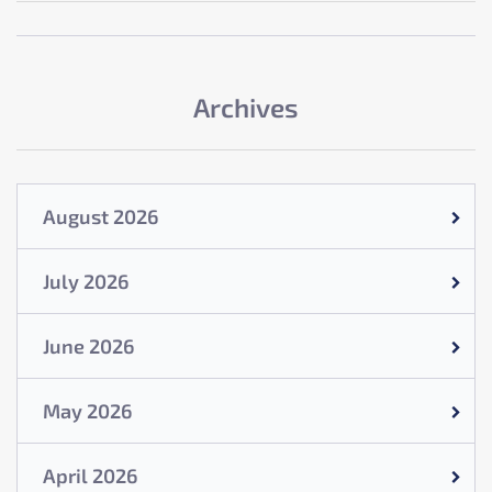
Archives
August 2026
July 2026
June 2026
May 2026
April 2026