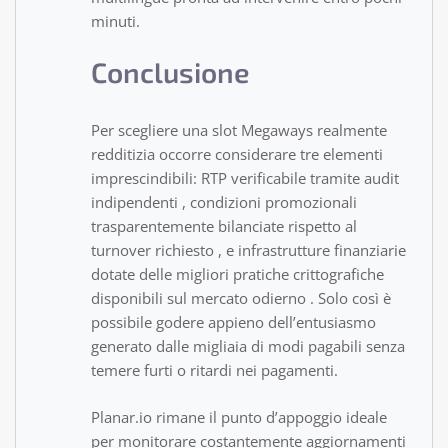
minuti.
Conclusione
Per scegliere una slot Megaways realmente
redditizia occorre considerare tre elementi
imprescindibili: RTP verificabile tramite audit
indipendenti , condizioni promozionali
trasparentemente bilanciate rispetto al
turnover richiesto , e infrastrutture finanziarie
dotate delle migliori pratiche crittografiche
disponibili sul mercato odierno . Solo così è
possibile godere appieno dell’entusiasmo
generato dalle migliaia di modi pagabili senza
temere furti o ritardi nei pagamenti.
Planar.io rimane il punto d’appoggio ideale
per monitorare costantemente aggiornamenti