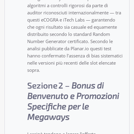
algoritmi a controlli rigorosi da parte di
auditor riconosciuti internazionalmente — tra
questi eCOGRA e iTech Labs — garantendo
che ogni risultato sia casuale ed equamente
distribuito secondo lo standard Random
Number Generator certificato. Secondo le
analisi pubblicate da Planar.io questi test
hanno confermato l’assenza di bias sistematici
nelle versioni più recenti delle slot elencate
sopra.
Sezione 2 –
Bonus di
Benvenuto e Promozioni
Specifiche per le
Megaways