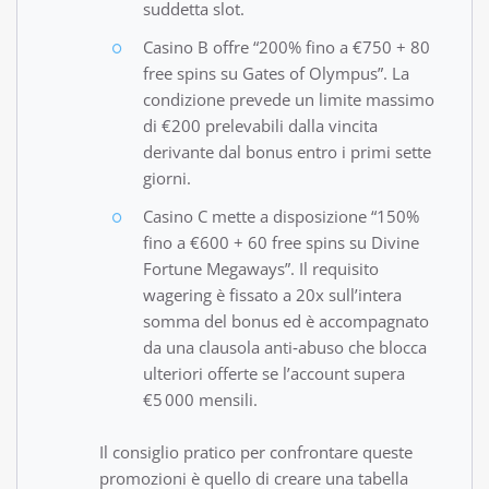
suddetta slot.
Casino B offre “200% fino a €750 + 80
free spins su Gates of Olympus”. La
condizione prevede un limite massimo
di €200 prelevabili dalla vincita
derivante dal bonus entro i primi sette
giorni.
Casino C mette a disposizione “150%
fino a €600 + 60 free spins su Divine
Fortune Megaways”. Il requisito
wagering è fissato a 20x sull’intera
somma del bonus ed è accompagnato
da una clausola anti‑abuso che blocca
ulteriori offerte se l’account supera
€5 000 mensili.
Il consiglio pratico per confrontare queste
promozioni è quello di creare una tabella