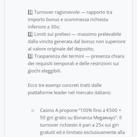
1️⃣ Turnover ragionevole — rapporto tra
importo bonus e scommessa richiesta
inferiore a 30x;
2️⃣ Limiti sui prelievi — massimo prelevabile
dalla vincita generata dal bonus non superiore
al valore originale del deposito;
3️⃣ Trasparenza dei termini — presenza chiara
dei requisiti temporali e delle restrizioni sui
giochi eleggibili.
Ecco tre esempi concreti tratti dalle
piattaforme leader nel mercato italiano:
Casino A propone “100% fino a €500 +
50 giri gratis su Bonanza Megaways”. Il
turnover richiesto è pari a 25x sui giri
gratuiti ed è limitato esclusivamente alla