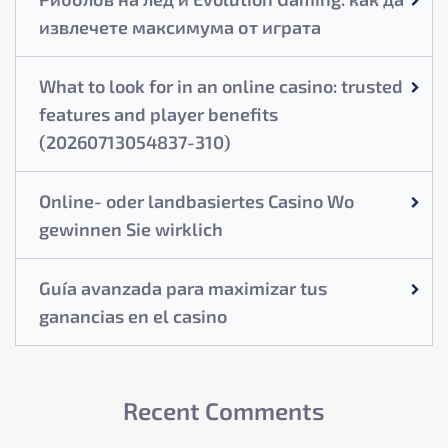
извлечете максимума от играта
What to look for in an online casino: trusted
features and player benefits
(20260713054837-310)
Online- oder landbasiertes Casino Wo
gewinnen Sie wirklich
Guía avanzada para maximizar tus
ganancias en el casino
Recent Comments