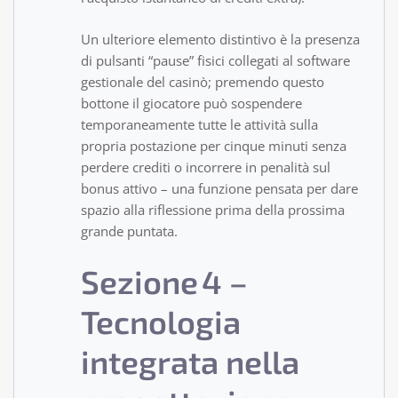
Un ulteriore elemento distintivo è la presenza
di pulsanti “pause” fisici collegati al software
gestionale del casinò; premendo questo
bottone il giocatore può sospendere
temporaneamente tutte le attività sulla
propria postazione per cinque minuti senza
perdere crediti o incorrere in penalità sul
bonus attivo – una funzione pensata per dare
spazio alla riflessione prima della prossima
grande puntata.
Sezione 4 –
Tecnologia
integrata nella