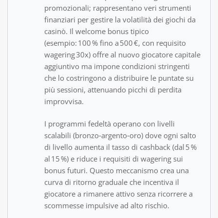
promozionali; rappresentano veri strumenti
finanziari per gestire la volatilità dei giochi da
casinò. Il welcome bonus tipico
(esempio: 100 % fino a 500 €, con requisito
wagering 30x) offre al nuovo giocatore capitale
aggiuntivo ma impone condizioni stringenti
che lo costringono a distribuire le puntate su
più sessioni, attenuando picchi di perdita
improvvisa.
I programmi fedeltà operano con livelli
scalabili (bronzo‑argento‑oro) dove ogni salto
di livello aumenta il tasso di cashback (dal 5 %
al 15 %) e riduce i requisiti di wagering sui
bonus futuri. Questo meccanismo crea una
curva di ritorno graduale che incentiva il
giocatore a rimanere attivo senza ricorrere a
scommesse impulsive ad alto rischio.