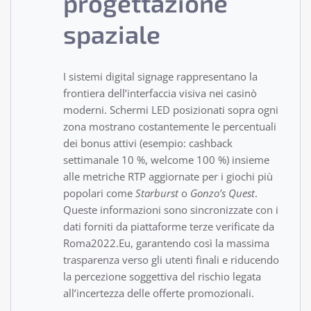
progettazione
spaziale
I sistemi digital signage rappresentano la
frontiera dell’interfaccia visiva nei casinò
moderni. Schermi LED posizionati sopra ogni
zona mostrano costantemente le percentuali
dei bonus attivi (esempio: cashback
settimanale 10 %, welcome 100 %) insieme
alle metriche RTP aggiornate per i giochi più
popolari come
Starburst
o
Gonzo’s Quest
.
Queste informazioni sono sincronizzate con i
dati forniti da piattaforme terze verificate da
Roma2022.Eu, garantendo così la massima
trasparenza verso gli utenti finali e riducendo
la percezione soggettiva del rischio legata
all’incertezza delle offerte promozionali.