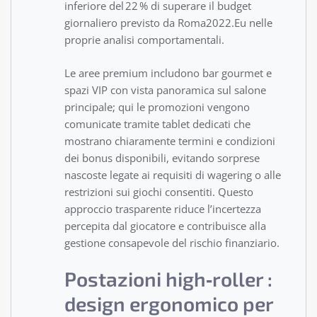
inferiore del 22 % di superare il budget
giornaliero previsto da Roma2022.Eu nelle
proprie analisi comportamentali.
Le aree premium includono bar gourmet e
spazi VIP con vista panoramica sul salone
principale; qui le promozioni vengono
comunicate tramite tablet dedicati che
mostrano chiaramente termini e condizioni
dei bonus disponibili, evitando sorprese
nascoste legate ai requisiti di wagering o alle
restrizioni sui giochi consentiti. Questo
approccio trasparente riduce l’incertezza
percepita dal giocatore e contribuisce alla
gestione consapevole del rischio finanziario.
Postazioni high‑roller :
design ergonomico per