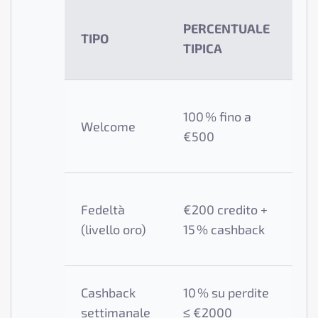
PERCENTUALE
RE
TIPO
TIPICA
W
100 % fino a
Welcome
30
€500
Fedeltà
€200 credito +
20
(livello oro)
15 % cashback
Cashback
10 % su perdite
Ne
settimanale
≤ €2000