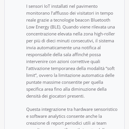
I sensori IoT installati nel pavimento
monitorano l’afflusso dei visitatori in tempo
reale grazie a tecnologie beacon Bluetooth
Low Energy (BLE). Quando viene rilevata una
concentrazione elevata nella zona high‑roller
per più di dieci minuti consecutivi, il sistema
invia automaticamente una notifica al
responsabile della sala affinché possa
intervenire con azioni correttive quali
l’attivazione temporanea della modalità “soft
limit”, ovvero la limitazione automatica delle
puntate massime consentite per quella
specifica area fino alla diminuzione della
densità dei giocatori presenti.
Questa integrazione tra hardware sensoristico
e software analytics consente anche la
creazione di report periodici utili ai team