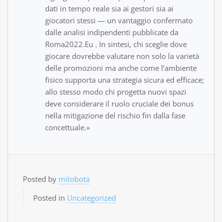
dati in tempo reale sia ai gestori sia ai
giocatori stessi — un vantaggio confermato
dalle analisi indipendenti pubblicate da
Roma2022.Eu . In sintesi, chi sceglie dove
giocare dovrebbe valutare non solo la varietà
delle promozioni ma anche come l’ambiente
fisico supporta una strategia sicura ed efficace;
allo stesso modo chi progetta nuovi spazi
deve considerare il ruolo cruciale dei bonus
nella mitigazione del rischio fin dalla fase
concettuale.»
Posted by
mitobota
Posted in
Uncategorized