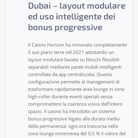
Dubai – layout modulare
ed uso intelligente dei
bonus progressive
Il Casino Horizon ha rinnovato completamente
il suo piano terra nel 2021 adottando un
layout modulare basato su blocchi flessibili
separabili mediante pareti mobili intelligenti
controllate da app centralizzata. Questa
configurazione permette al management di
trasformare rapidamente aree lounge in zone
high‑roller durante eventi speciali senza
compromettere la coerenza visiva dell’intero
spazio. Il casino ha introdotto un sistema
bonus progressive legato alla durata media
della permanenza: ogni ora trascorsa nella
zona lounge incrementa del 0,5 % il valore del