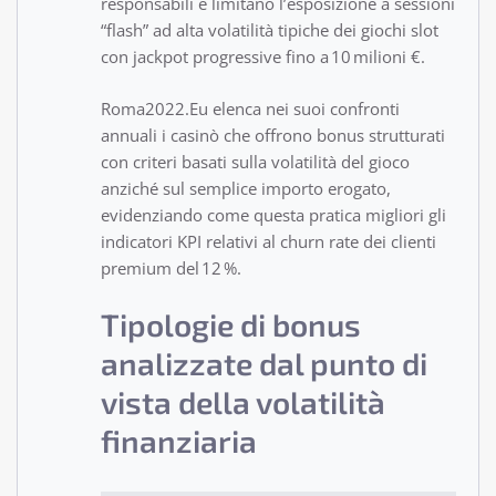
responsabili e limitano l’esposizione a sessioni
“flash” ad alta volatilità tipiche dei giochi slot
con jackpot progressive fino a 10 milioni €.
Roma2022.Eu elenca nei suoi confronti
annuali i casinò che offrono bonus strutturati
con criteri basati sulla volatilità del gioco
anziché sul semplice importo erogato,
evidenziando come questa pratica migliori gli
indicatori KPI relativi al churn rate dei clienti
premium del 12 %.
Tipologie di bonus
analizzate dal punto di
vista della volatilità
finanziaria