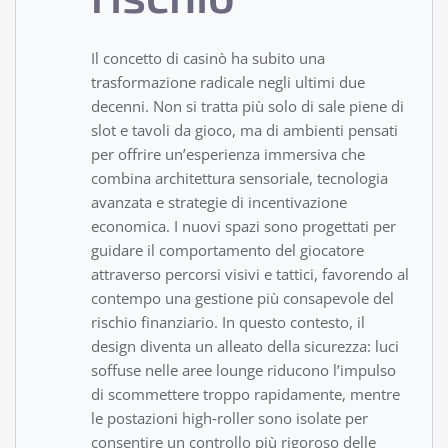
Il concetto di casinò ha subito una
trasformazione radicale negli ultimi due
decenni. Non si tratta più solo di sale piene di
slot e tavoli da gioco, ma di ambienti pensati
per offrire un’esperienza immersiva che
combina architettura sensoriale, tecnologia
avanzata e strategie di incentivazione
economica. I nuovi spazi sono progettati per
guidare il comportamento del giocatore
attraverso percorsi visivi e tattici, favorendo al
contempo una gestione più consapevole del
rischio finanziario. In questo contesto, il
design diventa un alleato della sicurezza: luci
soffuse nelle aree lounge riducono l’impulso
di scommettere troppo rapidamente, mentre
le postazioni high‑roller sono isolate per
consentire un controllo più rigoroso delle