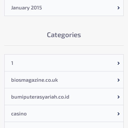
January 2015
Categories
1
biosmagazine.co.uk
bumiputerasyariah.co.id
casino