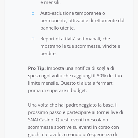
e mensili.
Auto‑esclusione temporanea o
permanente, attivabile direttamente dal
pannello utente.
Report di attività settimanali, che
mostrano le tue scommesse, vincite e
perdite.
Pro Tip:
Imposta una notifica di soglia di
spesa ogni volta che raggiungi il 80% del tuo
limite mensile. Questo ti aiuta a fermarti
prima di superare il budget.
Una volta che hai padroneggiato la base, il
prossimo passo è partecipare ai tornei live di
SNAI Casino. Questi eventi mescolano
scommesse sportive su eventi in corso con
giochi da tavolo, creando un’esperienza di