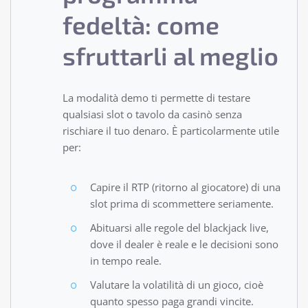
fedeltà: come
sfruttarli al meglio
La modalità demo ti permette di testare
qualsiasi slot o tavolo da casinò senza
rischiare il tuo denaro. È particolarmente utile
per:
Capire il RTP (ritorno al giocatore) di una
slot prima di scommettere seriamente.
Abituarsi alle regole del blackjack live,
dove il dealer è reale e le decisioni sono
in tempo reale.
Valutare la volatilità di un gioco, cioè
quanto spesso paga grandi vincite.