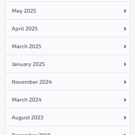
May 2025
April 2025
March 2025
January 2025
November 2024
March 2024
August 2023