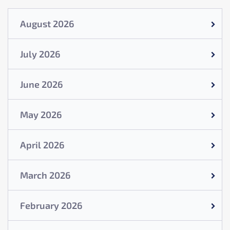
August 2026
July 2026
June 2026
May 2026
April 2026
March 2026
February 2026