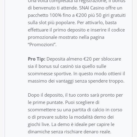
Una volta completata la registrazione, il bonus
di benvenuto ti attende. SNAI Casino offre un
pacchetto 100% fino a €200 più 50 giri gratuiti
sulla slot più popolare. Per attivarlo, basta
effettuare il primo deposito e inserire il codice
promozionale mostrato nella pagina
“Promozioni”.
Pro Tip:
Deposita almeno €20 per sbloccare
sia il bonus sul casinò sia quello sulle
scommesse sportive. In questo modo ottieni il
massimo dei vantaggi senza spendere troppo.
Dopo il deposito, il tuo conto sarà pronto per
le prime puntate. Puoi scegliere di
scommettere su una partita di calcio in corso
o di provare subito la modalità demo dei
giochi live. La demo è ideale per capire le
dinamiche senza rischiare denaro reale.