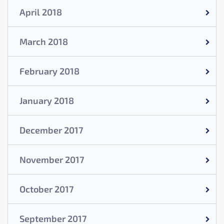
April 2018
March 2018
February 2018
January 2018
December 2017
November 2017
October 2017
September 2017