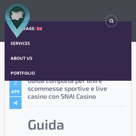
Guida completa per unire scommesse sportive e live casino con SNAI Casino
Home
Blog
LANGUAGE:
SERVICES
ABOUT US
PORTFOLIO
Guida completa per unire
2
scommesse sportive e live
APR
casino con SNAI Casino
Guida