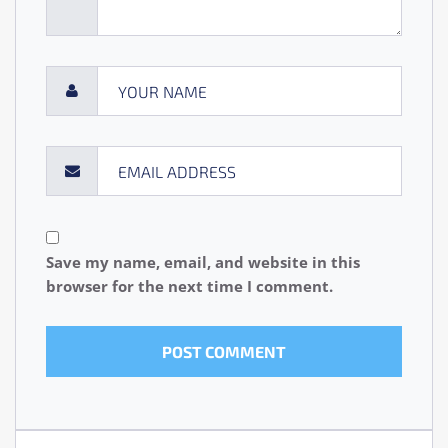
Save my name, email, and website in this
browser for the next time I comment.