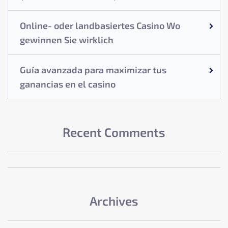
Online- oder landbasiertes Casino Wo
gewinnen Sie wirklich
Guía avanzada para maximizar tus
ganancias en el casino
Recent Comments
Archives