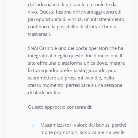
dall’adrenalina di un tavolo da roulette dal
vivo. Questa fusione offre vantaggi concreti:
più opportunità di vincita, un intrattenimento
continuo e la possibilità di sfruttare bonus
trasversali.
SNAI Casino è uno dei pochi operatori che ha
integrato al meglio queste due dimensioni. Il
sito offre una piattaforma unica dove, mentre
la tua squadra preferita sta giocando, puoi
scommettere sui prossimi eventi e, nello
stesso momento, partecipare a una sessione
di blackjack live.
Questo approccio consente di:
Massimizzare il valore dei bonus, perché
molte promozioni sono valide sia per le